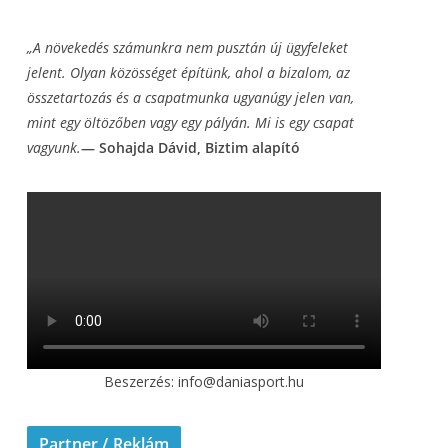
„A növekedés számunkra nem pusztán új ügyfeleket
jelent. Olyan közösséget építünk, ahol a
bizalom, az
összetartozás és a csapatmunka ugyanúgy jelen van,
mint egy öltözőben vagy
egy pályán. Mi is egy csapat
vagyunk.
— Sohajda Dávid, Biztim alapító
Beszerzés: info@daniasport.hu
Partner / Reklám