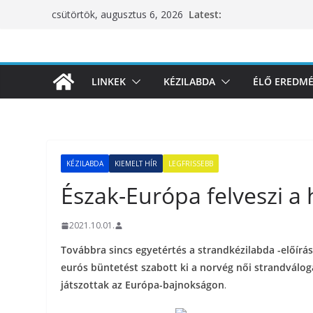
Skip
Latest:
csütörtök, augusztus 6, 2026
to
content
LINKEK
KÉZILABDA
ÉLŐ EREDM
KÉZILABDA
KIEMELT HÍR
LEGFRISSEBB
Észak-Európa felveszi a h
2021.10.01.
Továbbra sincs egyetértés a strandkézilabda -előírá
eurós büntetést szabott ki a norvég női strandváloga
játszottak az Európa-bajnokságon
.