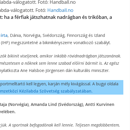
abda-válogatott. Fotó:
Handball.no
t: ha a férfiak játszhatnak nadrágban és trikóban, a
írta
, Dánia, Norvégia, Svédország, Finnország és Izland
g (IHF) megszüntetné a bikinikényszerre vonatkozó szabályt.
ók bikinit viseljenek, amikor inkább rövidnadrágban játszanának.
rmészetesen a nőknek sem lenne szabad előírni bármit is. Az egész
yilatkozta Ane Halsboe-Jörgensen dán kulturális miniszter.
ő sportmelltartó kell legyen, karján mély kivágással. A bugyi oldala
mzetközi Kézilabda Szövetség szabályzatában.
Raja (Norvégia), Amanda Lind (Svédország), Antti Kurvinen
evelében.
érjük. A sportnak befogadónak kell lennie. Teljesen megdöbbentem,