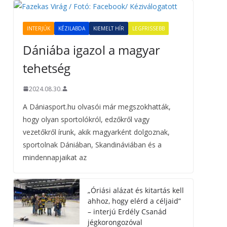
INTERJÚK
KÉZILABDA
KIEMELT HÍR
LEGFRISSEBB
Dániába igazol a magyar
tehetség
2024.08.30.
A Dániasport.hu olvasói már megszokhatták,
hogy olyan sportolókról, edzőkről vagy
vezetőkről írunk, akik magyarként dolgoznak,
sportolnak Dániában, Skandináviában és a
mindennapjaikat az
„Óriási alázat és kitartás kell
ahhoz, hogy elérd a céljaid”
– interjú Erdély Csanád
jégkorongozóval