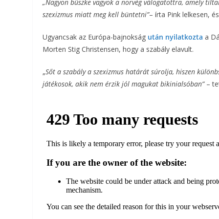
„Nagyon büszke vagyok a norvég válogatottra, amely tiltak
szexizmus miatt meg kell büntetni”
– írta Pink lelkesen, é
Ugyancsak az Európa-bajnokság
után nyilatkozta
a Dán
Morten Stig Christensen, hogy a szabály elavult.
„
Sőt a szabály a szexizmus határát súrolja, hiszen különb
játékosok, akik nem érzik jól magukat bikinialsóban”
– te