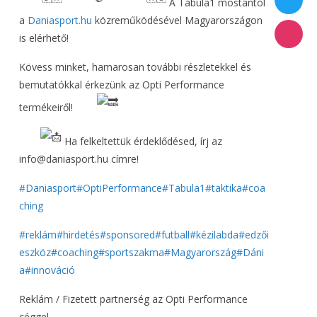
A Tabula1 mostantól
a
Daniasport.hu
közreműködésével Magyarországon
is elérhető!
Kövess minket, hamarosan további részletekkel és
bemutatókkal érkezünk az Opti Performance
termékeiről!
Ha felkeltettük érdeklődésed, írj az
info@daniasport.hu címre!
#Daniasport
#OptiPerformance
#Tabula1
#taktika
#coa
ching
#reklám
#hirdetés
#sponsored
#futball
#kézilabda
#edzői
eszköz
#coaching
#sportszakma
#Magyarország
#Dáni
a
#innováció
Reklám / Fizetett partnerség az Opti Performance
céggel