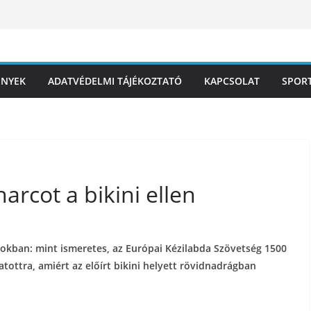
ÉNYEK
ADATVÉDELMI TÁJÉKOZTATÓ
KAPCSOLAT
SPOR
arcot a bikini ellen
sokban: mint ismeretes, az Európai Kézilabda Szövetség 1500
tottra, amiért az előírt bikini helyett rövidnadrágban