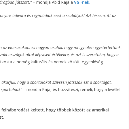
rágban játszott.”
– mondja Abid Raja a
VG -nek
.
nyire ódivatú és régimódiak ezek a szabályok! Azt hiszem, itt az
az előírásokon, és nagyon örülök, hogy mi így öten egyetértettünk,
zaki országok által képviselt értékekre, és azt is szeretném, hogy a
atkozta a norvég kulturális és nemek közötti egyenlőség
 akarjuk, hogy a sportolókat szívesen játsszák ezt a sportágat,
r sportolnak”
– mondja Raja, és hozzáteszi, reméli, hogy a levéllel
 felháborodást keltett, hogy többek között az amerikai
et.