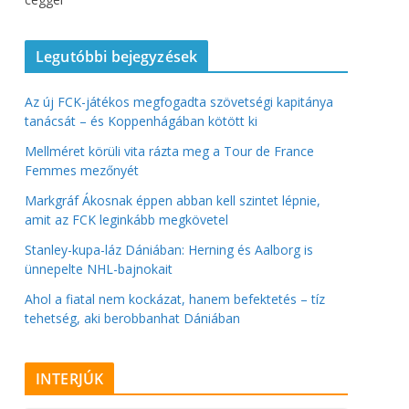
Legutóbbi bejegyzések
Az új FCK-játékos megfogadta szövetségi kapitánya
tanácsát – és Koppenhágában kötött ki
Mellméret körüli vita rázta meg a Tour de France
Femmes mezőnyét
Markgráf Ákosnak éppen abban kell szintet lépnie,
amit az FCK leginkább megkövetel
Stanley-kupa-láz Dániában: Herning és Aalborg is
ünnepelte NHL-bajnokait
Ahol a fiatal nem kockázat, hanem befektetés – tíz
tehetség, aki berobbanhat Dániában
INTERJÚK