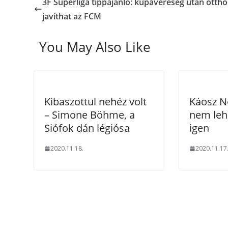
3F Superliga tippajánló: kupavereség után otth
javíthat az FCM
You May Also Like
Kibaszottul nehéz volt
Káosz N
– Simone Böhme, a
nem leh
Siófok dán légiósa
igen
2020.11.18.
2020.11.17