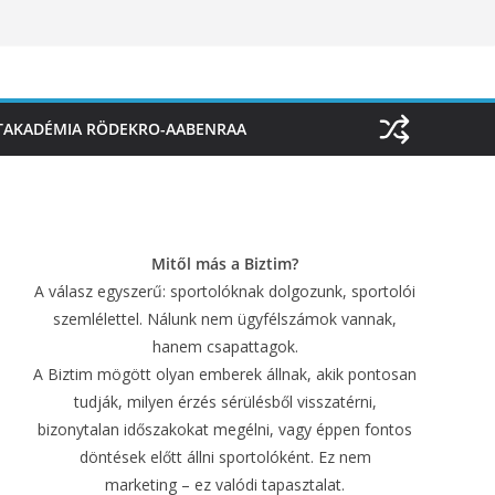
TAKADÉMIA RÖDEKRO-AABENRAA
Mitől más a Biztim?
A válasz egyszerű: sportolóknak dolgozunk, sportolói
szemlélettel. Nálunk nem ügyfélszámok vannak,
hanem csapattagok.
A Biztim mögött olyan emberek állnak, akik pontosan
tudják, milyen érzés sérülésből visszatérni,
bizonytalan időszakokat megélni, vagy éppen fontos
döntések előtt állni sportolóként. Ez nem
marketing – ez valódi tapasztalat.