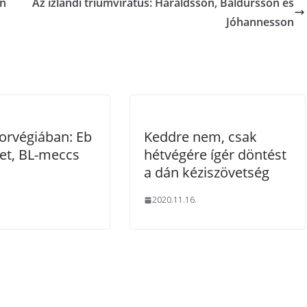
on
Az izlandi triumvirátus: Haraldsson, Baldursson és
Jóhannesson
orvégiában: Eb
Keddre nem, csak
et, BL-meccs
hétvégére ígér döntést
a dán kéziszövetség
.
2020.11.16.