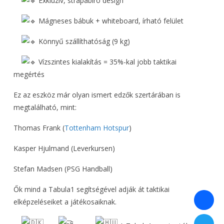
Exkluzív, strapabíró design
Mágneses bábuk + whiteboard, írható felület
Könnyű szállíthatóság (9 kg)
Vízszintes kialakítás = 35%-kal jobb taktikai
megértés
Ez az eszköz már olyan ismert edzők szertárában is
megtalálható, mint:
Thomas Frank (
Tottenham Hotspur
)
Kasper Hjulmand (Leverkursen)
Stefan Madsen (PSG Handball)
Ők mind a Tabula1 segítségével adják át taktikai
elképzeléseiket a játékosaiknak.