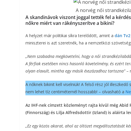
A norvég női strandkézil
A skandinávok viszont joggal tették fel a kérdés
nőkre miért van rákényszerítve a bikini?
A helyzet már politikai síkra terelődött, amint a
dán Tv2 
miniszterei is azt szeretnék, ha a nemzetközi szövetsé
„Nem szabadna megkövetelni, hogy a női strandkézilabdáz
A férfiak esetében nincs hasonló követelmény, és ezért te
olyan elavult, mintha egy másik évszázadhoz tartozna”
– n
A nőknek bikinit kell viselniük! A felső rész jól illeszked
nem lehet tíz centiméternél hosszabb! – olvasható a
Ne
Az IHF-nek címzett közleményt rajta kívül még Abid 
(Finnország) és Lilja Alfredsdottir (Izland) is aláírta l
„Ez egy közös akarat, ahol az öltözet megváltoztatását k