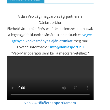
A dán Veo cég magyarországi partnere a
Dániasport.hu.
Elérhető áron mérkőzés és játékoselemzés, nem csak
a legnagyobb klubok számára. Írjon nekünk és
vegye
igénybe
kedvezményes ajánlatunkat
még ma!
További információ :
info@daniasport.hu
"Veo-Már operatőr sem kell a meccsfelvételhez!"
Veo – A tökéletes sportkamera