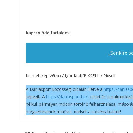
Kapcsolódó tartalom:
„Senkire se
Kiemelt kép VG.no / Igor Kralj/PIXSELL / Pixsell
A Dániasport közösségi oldalán illetve a
https://daniasp
képezik. A
https://daniasport.hu/
cikkei és tartalmai kiz
nélküli bármilyen módon történő felhasználása, másolás
megsértésének minősül, melyet a törvény büntet!