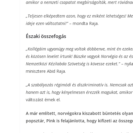
amikor a nemzeti csapatot megbírságolták, mert rövidnad
„Teljesen elképedtem azon, hogy ez miként lehetséges! Men
ideje ezen változtatni!”
– mondta Raja.
Északi összefogás
„Kollégáim ugyanúgy meg voltak döbbenve, mint én ezeken 
és közösen levelet írtunk! Büszke vagyok Norvégia és az és
Nemzetközi Kézilabda Szövetség is kövesse ezeket.”
– nyil
minisztere Abid Raja.
„A szabályozás régimódi és diszkriminatív is. Nemcsak azt
hanem azt is, hogy kényelmesen érezzék magukat, amiko
változást érnek el.
A már említett, norvégokra kiszabott büntetés olyan
popsztár, Pink is felajánlotta, hogy kifizeti az összeg