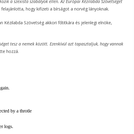
ozik a szexista szabályok ellen. Az Európai Kézilabda Szövetséget
s felajánlotta, hogy kifizeti a bírságot a norvég lányoknak.
 Kézilabda Szövetség akkori főtitkára és jelenlegi elnöke,
séget tesz a nemek között. Ezenkívül azt tapasztaljuk, hogy vannak
tte hozzá.