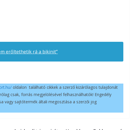
m erőltethetik rá a bikinit”
ort.hu/
oldalon található cikkek a szerző kizárólagos tulajdonát
árólag csak, forrás megjelölésével felhasználhatók! Engedély
a vagy sajtótermék általi megosztása a szerzői jog