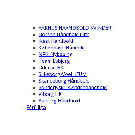
AARHUS HAANDBOLD KVINDER
Horsen Håndbold Elite
Ikast Handbold
København Håndold
NFH-Nykøbing
Team Esbjerg
Odense HK
Silkeborg-Voel KFUM
Skandeborg Håndbold
SönderjyskE Kvindehaandbold
Viborg HK
Aalborg Håndbold
Férfi liga