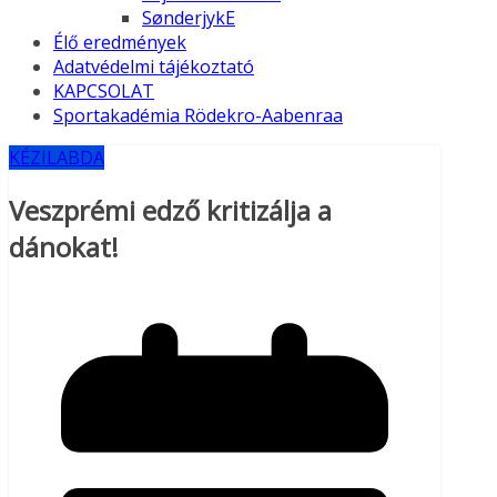
SønderjykE
Élő eredmények
Adatvédelmi tájékoztató
KAPCSOLAT
Sportakadémia Rödekro-Aabenraa
KÉZILABDA
Veszprémi edző kritizálja a
dánokat!