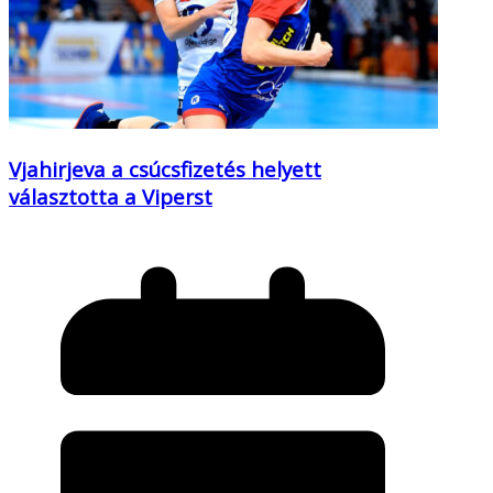
Vjahirjeva a csúcsfizetés helyett
választotta a Viperst