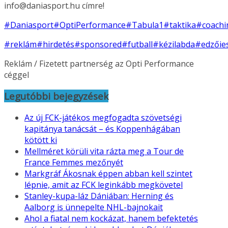
info@daniasport.hu címre!
#Daniasport
#OptiPerformance
#Tabula1
#taktika
#coachi
#reklám
#hirdetés
#sponsored
#futball
#kézilabda
#edzőie
Reklám / Fizetett partnerség az Opti Performance
céggel
Legutóbbi bejegyzések
Az új FCK-játékos megfogadta szövetségi
kapitánya tanácsát – és Koppenhágában
kötött ki
Mellméret körüli vita rázta meg a Tour de
France Femmes mezőnyét
Markgráf Ákosnak éppen abban kell szintet
lépnie, amit az FCK leginkább megkövetel
Stanley-kupa-láz Dániában: Herning és
Aalborg is ünnepelte NHL-bajnokait
Ahol a fiatal nem kockázat, hanem befektetés