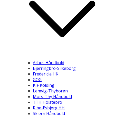
Arhus Håndbold
Bjerringbro-Silkeborg
Fredericia HK
GOG
KIF Kolding
Lemvig-Thyborøn
Mors-Thy Håndbold
TTH Holstebro
Ribe-Esbjerg HH
Skjern Håndbold