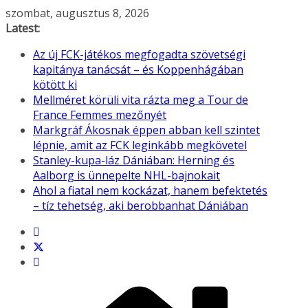
Skip
szombat, augusztus 8, 2026
to
Latest:
content
Az új FCK-játékos megfogadta szövetségi
kapitánya tanácsát – és Koppenhágában
kötött ki
Mellméret körüli vita rázta meg a Tour de
France Femmes mezőnyét
Markgráf Ákosnak éppen abban kell szintet
lépnie, amit az FCK leginkább megkövetel
Stanley-kupa-láz Dániában: Herning és
Aalborg is ünnepelte NHL-bajnokait
Ahol a fiatal nem kockázat, hanem befektetés
– tíz tehetség, aki berobbanhat Dániában