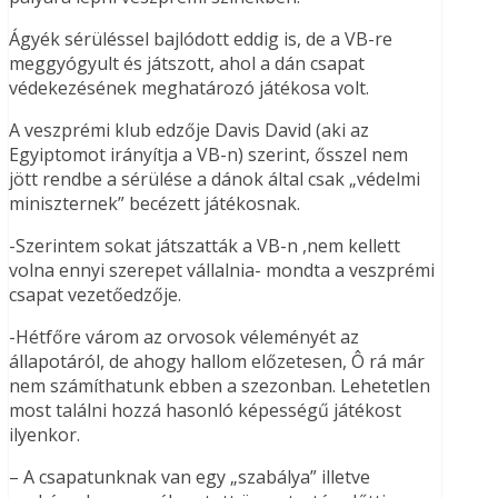
Ágyék sérüléssel bajlódott eddig is, de a VB-re
meggyógyult és játszott, ahol a dán csapat
védekezésének meghatározó játékosa volt.
A veszprémi klub edzője Davis David (aki az
Egyiptomot irányítja a VB-n) szerint, ősszel nem
jött rendbe a sérülése a dánok által csak „védelmi
miniszternek” becézett játékosnak.
-Szerintem sokat játszatták a VB-n ,nem kellett
volna ennyi szerepet vállalnia- mondta a veszprémi
csapat vezetőedzője.
-Hétfőre várom az orvosok véleményét az
állapotáról, de ahogy hallom előzetesen, Ô rá már
nem számíthatunk ebben a szezonban. Lehetetlen
most találni hozzá hasonló képességű játékost
ilyenkor.
– A csapatunknak van egy „szabálya” illetve