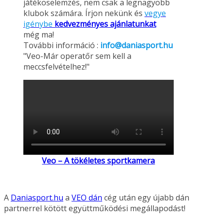
játékoselemzés, nem csak a legnagyobb
klubok számára. Írjon nekünk és
vegye
igénybe
kedvezményes ajánlatunkat
még ma!
További információ :
info@daniasport.hu
"Veo-Már operatőr sem kell a
meccsfelvételhez!"
Veo – A tökéletes sportkamera
A
Daniasport.hu
a
VEO dán
cég után egy újabb dán
partnerrel kötött együttműködési megállapodást!