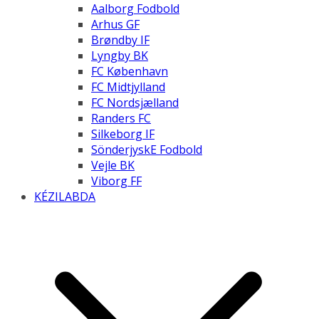
Aalborg Fodbold
Arhus GF
Brøndby IF
Lyngby BK
FC København
FC Midtjylland
FC Nordsjælland
Randers FC
Silkeborg IF
SönderjyskE Fodbold
Vejle BK
Viborg FF
KÉZILABDA