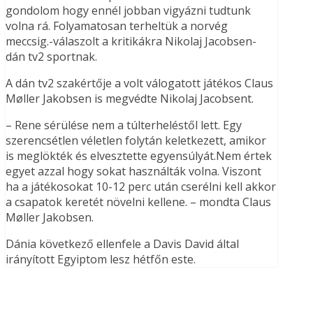
gondolom hogy ennél jobban vigyázni tudtunk
volna rá. Folyamatosan terheltük a norvég
meccsig.-válaszolt a kritikákra Nikolaj Jacobsen-
dán tv2 sportnak.
A dán tv2 szakértője a volt válogatott játékos Claus
Møller Jakobsen is megvédte Nikolaj Jacobsent.
– Rene sérülése nem a túlterheléstől lett. Egy
szerencsétlen véletlen folytán keletkezett, amikor
is meglökték és elvesztette egyensúlyát.Nem értek
egyet azzal hogy sokat használták volna. Viszont
ha a játékosokat 10-12 perc után cserélni kell akkor
a csapatok keretét növelni kellene. – mondta Claus
Møller Jakobsen.
Dánia következő ellenfele a Davis David által
irányított Egyiptom lesz hétfőn este.