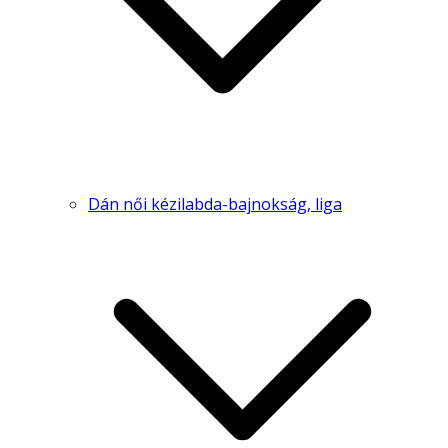
Dán női kézilabda-bajnokság, liga