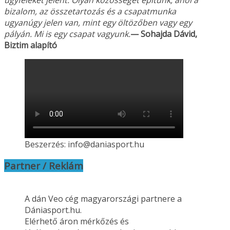
ügyfeleket jelent. Olyan közösséget építünk, ahol a
bizalom, az összetartozás és a csapatmunka
ugyanúgy jelen van, mint egy öltözőben vagy
egy
pályán. Mi is egy csapat vagyunk.
— Sohajda Dávid,
Biztim alapító
Beszerzés: info@daniasport.hu
Partner / Reklám
A dán Veo cég magyarországi partnere a
Dániasport.hu.
Elérhető áron mérkőzés és