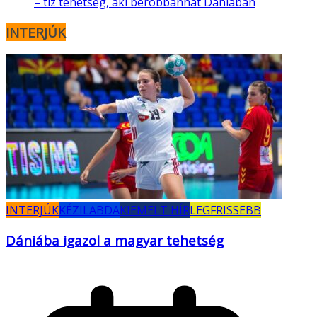
– tíz tehetség, aki berobbanhat Dániában
INTERJÚK
INTERJÚK
KÉZILABDA
KIEMELT HÍR
LEGFRISSEBB
Dániába igazol a magyar tehetség