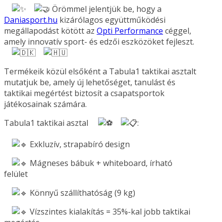
Örömmel jelentjük be, hogy a
Daniasport.hu
kizárólagos együttműködési
megállapodást kötött az
Opti Performance
céggel,
amely innovatív sport- és edzői eszközöket fejleszt.
Termékeik közül elsőként a Tabula1 taktikai asztalt
mutatjuk be, amely új lehetőséget, tanulást és
taktikai megértést biztosít a csapatsportok
játékosainak számára.
Tabula1 taktikai asztal
:
Exkluzív, strapabíró design
Mágneses bábuk + whiteboard, írható
felület
Könnyű szállíthatóság (9 kg)
Vízszintes kialakítás = 35%-kal jobb taktikai