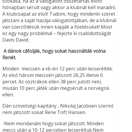
szokása, ha az a válogatott összetartás előtti
hónapban sérült vagy akkor a klubnál kell maradni.
A klubcsapat az első! Tudom, hogy mindenki szeret
játszani a saját hazája válogatottjában, de a klubnál
van szerződésük innen kapják a fizetésüket! Most
ez egy nagy probléma! – fejezte ki csalódottságát
Davis David.
A dánok cáfolják, hogy sokat használták volna
Renét.
Minden meccsén a vb-én 12 perc után lecserélték.
Az első három meccsén játszott 26,25 illetve 0
percet. Az osztrákok ellen 38 perc jutott neki,
miután 10 perc játék után megsérült a norvégok
ellen.
Dán szövetségi kapitány , Nikolaj Jacobsen szerint
nem játszott sokat Rene Toft Hansen.
-Nem mondanám hogy sokat játszott. Minden
meccs után a 10-12 perceben lecseréltük.Nem