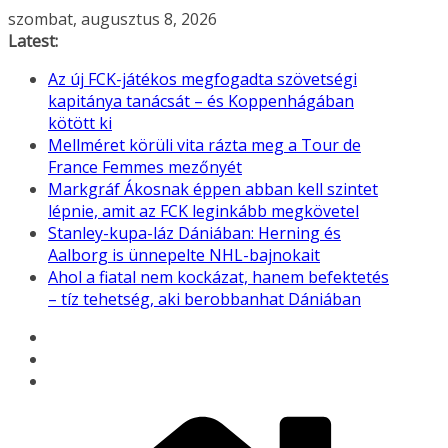
Skip
szombat, augusztus 8, 2026
to
Latest:
content
Az új FCK-játékos megfogadta szövetségi
kapitánya tanácsát – és Koppenhágában
kötött ki
Mellméret körüli vita rázta meg a Tour de
France Femmes mezőnyét
Markgráf Ákosnak éppen abban kell szintet
lépnie, amit az FCK leginkább megkövetel
Stanley-kupa-láz Dániában: Herning és
Aalborg is ünnepelte NHL-bajnokait
Ahol a fiatal nem kockázat, hanem befektetés
– tíz tehetség, aki berobbanhat Dániában