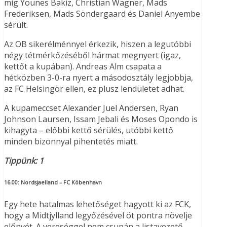
míg Younes Bakiz, Christian Wagner, Mads
Frederiksen, Mads Söndergaard és Daniel Anyembe
sérült.
Az OB sikerélménnyel érkezik, hiszen a legutóbbi
négy tétmérkőzéséből hármat megnyert (igaz,
kettőt a kupában). Andreas Alm csapata a
hétközben 3-0-ra nyert a másodosztály legjobbja,
az FC Helsingör ellen, ez plusz lendületet adhat.
A kupameccset Alexander Juel Andersen, Ryan
Johnson Laursen, Issam Jebali és Moses Opondo is
kihagyta – előbbi kettő sérülés, utóbbi kettő
minden bizonnyal pihentetés miatt.
Tippünk: 1
16.00:
Nordsjaelland – FC Köbenhavn
Egy hete hatalmas lehetőséget hagyott ki az FCK,
hogy a Midtjylland legyőzésével öt pontra növelje
előnyét. A vereséggel nem csupán a listavezető