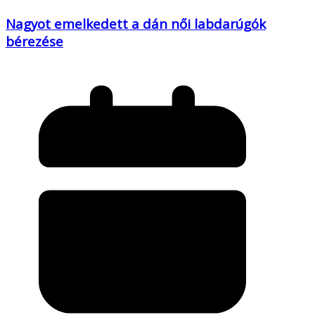
Nagyot emelkedett a dán női labdarúgók
bérezése