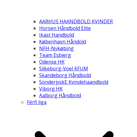
AARHUS HAANDBOLD KVINDER
Horsen Håndbold Elite
Ikast Handbold
København Håndold
NFH-Nykøbing
Team Esbjerg
Odense HK
Silkeborg-Voel KFUM
Skandeborg Håndbold
SönderjyskE Kvindehaandbold
Viborg HK
Aalborg Håndbold
Férfi liga