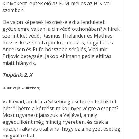
kihívóként léptek elő az FCM-mel és az FCK-val
szemben.
De vajon képesek lesznek-e ezt a lendületet
győzelemre váltani a címvédő otthonában? A hírek
szerint két védő, Rasmus Thelander és Mathias
Ross is készen áll a játékra, de az is, hogy Lucas
Andersen és Rufo hosszabb sérülés, Vladimir
Prijovic betegség, Jakob Ahlmann pedig eltiltás
miatt hiányzik.
Tippünk: 2, X
20.00:
Vejle – Silkeborg
Volt évad, amikor a Silkeborg esetében tettük fel
hétről hétre a kérdést: mikor nyer végre a csapat?
Most ugyanezt játsszuk a Vejlével, amely
egyedüliként még mindig nyeretlen, és csak a
küzdeni akarás utal arra, hogy ez a helyzet esetleg
megváltozhat.