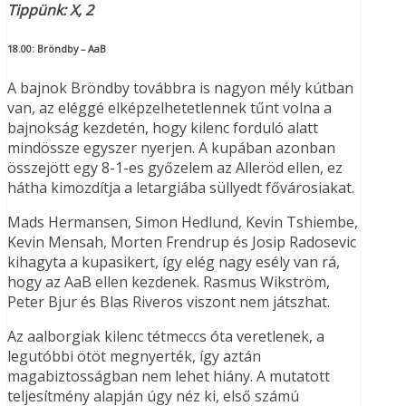
Tippünk: X, 2
18.00:
Bröndby – AaB
A bajnok Bröndby továbbra is nagyon mély kútban
van, az eléggé elképzelhetetlennek tűnt volna a
bajnokság kezdetén, hogy kilenc forduló alatt
mindössze egyszer nyerjen. A kupában azonban
összejött egy 8-1-es győzelem az Alleröd ellen, ez
hátha kimozdítja a letargiába süllyedt fővárosiakat.
Mads Hermansen, Simon Hedlund, Kevin Tshiembe,
Kevin Mensah, Morten Frendrup és Josip Radosevic
kihagyta a kupasikert, így elég nagy esély van rá,
hogy az AaB ellen kezdenek. Rasmus Wikström,
Peter Bjur és Blas Riveros viszont nem játszhat.
Az aalborgiak kilenc tétmeccs óta veretlenek, a
legutóbbi ötöt megnyerték, így aztán
magabiztosságban nem lehet hiány. A mutatott
teljesítmény alapján úgy néz ki, első számú