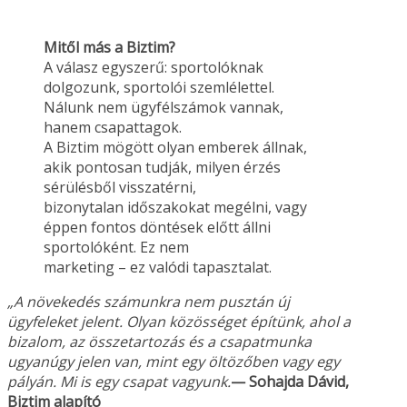
Mitől más a Biztim?
A válasz egyszerű: sportolóknak
dolgozunk, sportolói szemlélettel.
Nálunk nem ügyfélszámok vannak,
hanem csapattagok.
A Biztim mögött olyan emberek állnak,
akik pontosan tudják, milyen érzés
sérülésből visszatérni,
bizonytalan időszakokat megélni, vagy
éppen fontos döntések előtt állni
sportolóként. Ez nem
marketing – ez valódi tapasztalat.
„A növekedés számunkra nem pusztán új
ügyfeleket jelent. Olyan közösséget építünk, ahol a
bizalom, az összetartozás és a csapatmunka
ugyanúgy jelen van, mint egy öltözőben vagy
egy
pályán. Mi is egy csapat vagyunk.
— Sohajda Dávid,
Biztim alapító