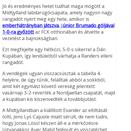
Jó és eredményes hetet tudhat maga mögött a
Midtjylland labdarúgócsapata, amely nagyon nagy
rangadót nyert meg egy hete, amikor is
emberhátrányban játszva
, J
únior Brumado góljával
1-0-ra győzött
az FCK otthonában és átvette a
vezetést a bajnokságban.
Ezt megfejelte egy hétközi, 5-0-s sikerrel a Dán
Kupában, így lendületből várhatja a Randers elleni
rangadót.
A vendégek ugyan visszacsúsztak a tabella 4.
helyére, de úgy tűnik, felálltak abból a sokkból,
amit két egymást követő vereség jelentett:
vasárnap 3-2-reverték a Nordjaellan csapatát, majd
a kupában kis kiszenvedték a továbbjutást.
A Midtjyllandban a kiállított Evander az eltiltását
tölti, Jens Lys-Cajuste miatt sérült, de nem tudni,
hogy Jonas Lössl készen áll-e a mérkőzésre.
Ugyanakkor Auer Mabil felépült és visszatérhet.