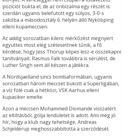
pozíciót bukta el, de az önbizalma egy részét is:
szerdán ugyanis belefutott egy súlyos, 3-0-s
zakóba a másodosztály 6. helyén álló Nyköbping
elleni kupameccsen.
Az addig sorozatban kilenc mérkőzést megnyert
együttes most elég szétesettnek tűnik, a fő
kérdése, hogy Jess Thorup képes lesz-e összekapni
tanítványait. Rasmus Falk továbbra is sérülést, de
Luther Singh sem áll készen a játékra.
A Nordsjaelland sincs bombaformában, ugyanis
sorozatban három meccset bukott a Superligában,
a víz fölé csak a hétközi, VSK Aarhus elleni
kupasiker emelte.
Azon a meccsen Mohammed Diomande visszatért
az eltiltásból, gólja lendületet is adott. Ami még jó
hír, hogy a klub nagy tehetsége, Andreas
Schjelderup meghosszabbította a szerződését.