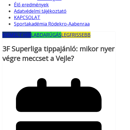
Élő eredmények
Adatvédelmi tájékoztató
KAPCSOLAT
Sportakadémia Rödekro-Aabenraa
KIEMELT HÍR
LABDARÚGÁS
LEGFRISSEBB
3F Superliga tippajánló: mikor nyer
végre meccset a Vejle?