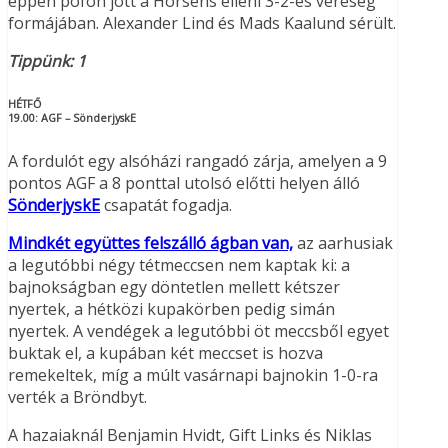
éppen pofon jött a Horsens elleni 3-2-es vereség
formájában. Alexander Lind és Mads Kaalund sérült.
Tippünk: 1
HÉTFŐ
19.00:
AGF – SönderjyskE
A fordulót egy alsóházi rangadó zárja, amelyen a 9
pontos AGF a 8 ponttal utolsó előtti helyen álló
SönderjyskE
csapatát fogadja.
Mindkét együttes felszálló ágban van,
az aarhusiak
a legutóbbi négy tétmeccsen nem kaptak ki: a
bajnokságban egy döntetlen mellett kétszer
nyertek, a hétközi kupakörben pedig simán
nyertek. A vendégek a legutóbbi öt meccsből egyet
buktak el, a kupában két meccset is hozva
remekeltek, míg a múlt vasárnapi bajnokin 1-0-ra
verték a Bröndbyt.
A hazaiaknál Benjamin Hvidt, Gift Links és Niklas