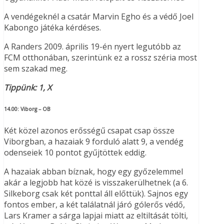
A vendégeknél a csatár Marvin Egho és a védő Joel
Kabongo játéka kérdéses.
A Randers 2009. április 19-én nyert legutóbb az
FCM otthonában, szerintünk ez a rossz széria most
sem szakad meg.
Tippünk: 1, X
14.00:
Viborg – OB
Két közel azonos erősségű csapat csap össze
Viborgban, a hazaiak 9 forduló alatt 9, a vendég
odenseiek 10 pontot gyűjtöttek eddig.
A hazaiak abban bíznak, hogy egy győzelemmel
akár a legjobb hat közé is visszakerülhetnek (a 6.
Silkeborg csak két ponttal áll előttük). Sajnos egy
fontos ember, a két találatnál járó gólerős védő,
Lars Kramer a sárga lapjai miatt az eltiltását tölti,