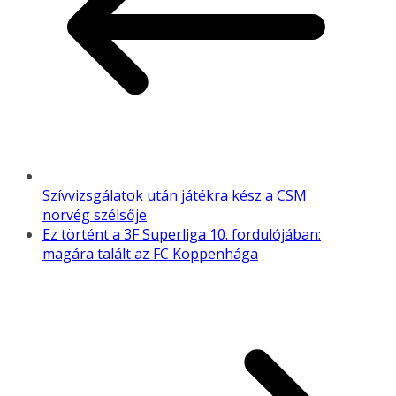
Szívvizsgálatok után játékra kész a CSM
norvég szélsője
Ez történt a 3F Superliga 10. fordulójában:
magára talált az FC Koppenhága