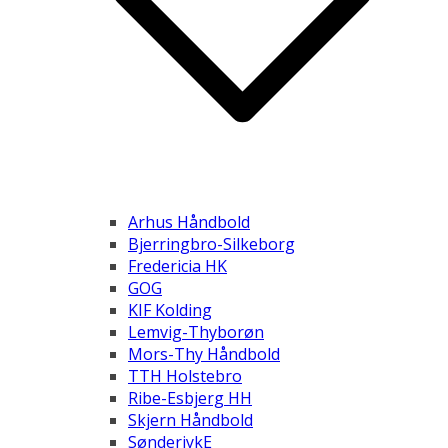
Arhus Håndbold
Bjerringbro-Silkeborg
Fredericia HK
GOG
KIF Kolding
Lemvig-Thyborøn
Mors-Thy Håndbold
TTH Holstebro
Ribe-Esbjerg HH
Skjern Håndbold
SønderjykE