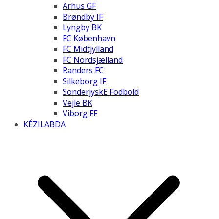
Arhus GF
Brøndby IF
Lyngby BK
FC København
FC Midtjylland
FC Nordsjælland
Randers FC
Silkeborg IF
SönderjyskE Fodbold
Vejle BK
Viborg FF
KÉZILABDA