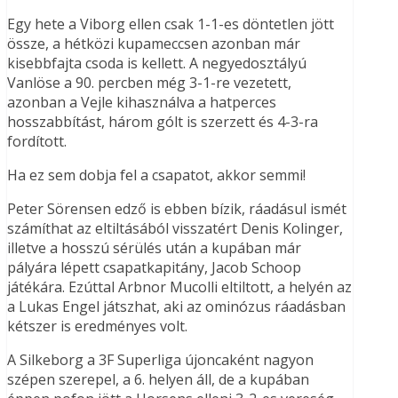
Egy hete a Viborg ellen csak 1-1-es döntetlen jött
össze, a hétközi kupameccsen azonban már
kisebbfajta csoda is kellett. A negyedosztályú
Vanlöse a 90. percben még 3-1-re vezetett,
azonban a Vejle kihasználva a hatperces
hosszabbítást, három gólt is szerzett és 4-3-ra
fordított.
Ha ez sem dobja fel a csapatot, akkor semmi!
Peter Sörensen edző is ebben bízik, ráadásul ismét
számíthat az eltiltásából visszatért Denis Kolinger,
illetve a hosszú sérülés után a kupában már
pályára lépett csapatkapitány, Jacob Schoop
játékára. Ezúttal Arbnor Mucolli eltiltott, a helyén az
a Lukas Engel játszhat, aki az ominózus ráadásban
kétszer is eredményes volt.
A Silkeborg a 3F Superliga újoncaként nagyon
szépen szerepel, a 6. helyen áll, de a kupában