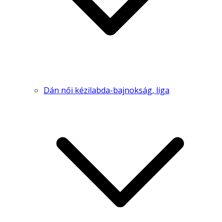
Dán női kézilabda-bajnokság, liga