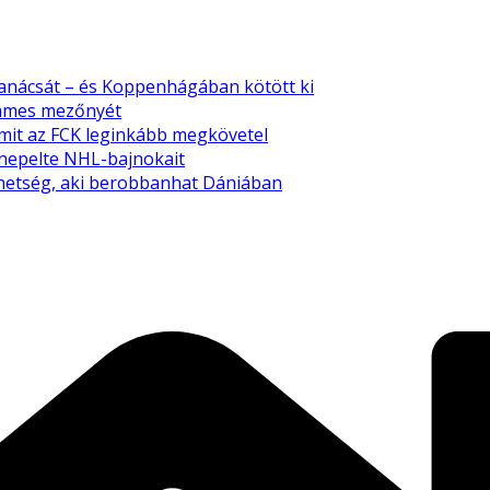
tanácsát – és Koppenhágában kötött ki
emmes mezőnyét
amit az FCK leginkább megkövetel
nnepelte NHL-bajnokait
tehetség, aki berobbanhat Dániában