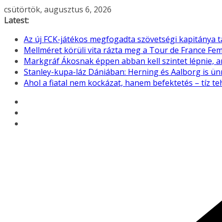
Skip
csütörtök, augusztus 6, 2026
to
Latest:
content
Az új FCK-játékos megfogadta szövetségi kapitánya 
Mellméret körüli vita rázta meg a Tour de France F
Markgráf Ákosnak éppen abban kell szintet lépnie, 
Stanley-kupa-láz Dániában: Herning és Aalborg is ü
Ahol a fiatal nem kockázat, hanem befektetés – tíz 