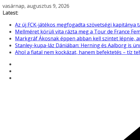
Skip
vasárnap, augusztus 9, 2026
to
Latest:
content
Az új FCK-játékos megfogadta szövetségi kapitánya 
Mellméret körüli vita rázta meg a Tour de France F
Markgráf Ákosnak éppen abban kell szintet lépnie, 
Stanley-kupa-láz Dániában: Herning és Aalborg is ü
Ahol a fiatal nem kockázat, hanem befektetés – tíz 