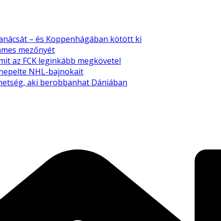
tanácsát – és Koppenhágában kötött ki
emmes mezőnyét
amit az FCK leginkább megkövetel
nnepelte NHL-bajnokait
tehetség, aki berobbanhat Dániában