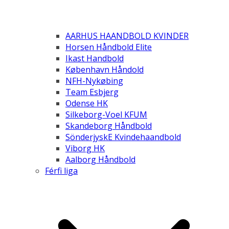
AARHUS HAANDBOLD KVINDER
Horsen Håndbold Elite
Ikast Handbold
København Håndold
NFH-Nykøbing
Team Esbjerg
Odense HK
Silkeborg-Voel KFUM
Skandeborg Håndbold
SönderjyskE Kvindehaandbold
Viborg HK
Aalborg Håndbold
Férfi liga