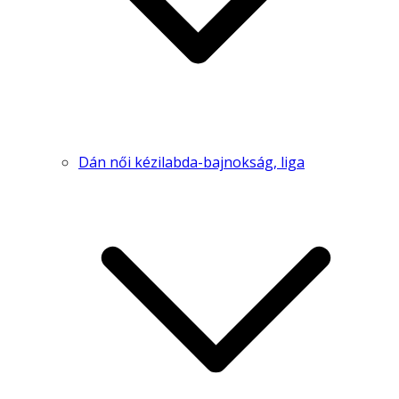
Dán női kézilabda-bajnokság, liga