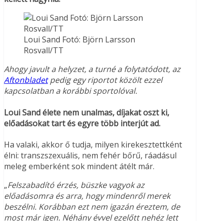
Loui Sand Fotó: Björn Larsson
Rosvall/TT
Ahogy javult a helyzet, a turné a folytatódott, az
Aftonbladet
pedig egy riportot közölt ezzel
kapcsolatban a korábbi sportolóval.
Loui Sand élete nem unalmas, díjakat oszt ki,
előadásokat tart és egyre több interjút ad.
Ha valaki, akkor ő tudja, milyen kirekesztettként
élni: transzszexuális, nem fehér bőrű, ráadásul
meleg emberként sok mindent átélt már.
„
Felszabadító érzés, büszke vagyok az
előadásomra és arra, hogy mindenről merek
beszélni. Korábban ezt nem igazán éreztem, de
most már igen. Néhány évvel ezelőtt nehéz lett