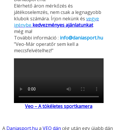
Elérhető áron mérkőzés és
játékoselemzés, nem csak a legnagyobb
klubok számára. Írjon nekünk és
vegye
igénybe
kedvezményes ajánlatunkat
még ma!
További információ :
info@daniasport.hu
"Veo-Már operatőr sem kell a
meccsfelvételhez!"
Veo – A tökéletes sportkamera
A
Daniasport.hu
a
VEO dán
cég után egy újabb dán