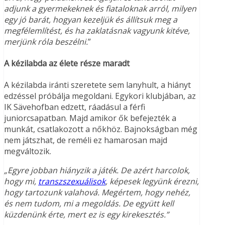
adjunk a gyermekeknek és fiataloknak arról, milyen
egy jó barát, hogyan kezeljük és állítsuk meg a
megfélemlítést, és ha zaklatásnak vagyunk kitéve,
merjünk róla beszélni.
”
A kézilabda az élete része maradt
A kézilabda iránti szeretete sem lanyhult, a hiányt
edzéssel próbálja megoldani. Egykori klubjában, az
IK Sävehofban edzett, ráadásul a férfi
juniorcsapatban. Majd amikor ők befejezték a
munkát, csatlakozott a nőkhöz. Bajnokságban még
nem játszhat, de reméli ez hamarosan majd
megváltozik.
„Egyre jobban hiányzik a játék. De azért harcolok,
hogy mi,
transzszexuálisok
, képesek legyünk érezni,
hogy tartozunk valahová. Megértem, hogy nehéz,
és nem tudom, mi a megoldás. De együtt kell
küzdenünk érte, mert ez is egy kirekesztés.”