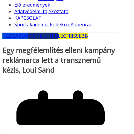
Élő eredmények
Adatvédelmi tájékoztató
KAPCSOLAT
Sportakadémia Rödekro-Aabenraa
KÉZILABDA
KIEMELT HÍR
LEGFRISSEBB
Egy megfélemlítés elleni kampány
reklámarca lett a transznemű
kézis, Loui Sand