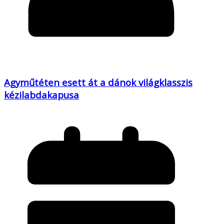
Agyműtéten esett át a dánok világklasszis
kézilabdakapusa