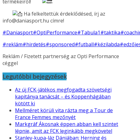
termékeiről!
Ha felkeltettük érdeklődésed, írj az
info@daniasport.hu címre!
#Daniasport
#OptiPerformance
#Tabula1
#taktika
#coachi
#reklám
#hirdetés
#sponsored
#futball
#kézilabda
#edzőie
Reklám / Fizetett partnerség az Opti Performance
céggel
Legutóbbi bejegyzések
Az új FCK-játékos megfogadta szövetségi
kapitánya tanácsát – és Koppenhágában
kötött ki
Mellméret körüli vita rázta meg a Tour de
France Femmes mezőnyét
Markgráf Ákosnak éppen abban kell szintet
lépnie, amit az FCK leginkább megkövetel
Stanley-kupa-láz Dániában: Herning és