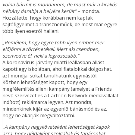
volna bármit is mondanom, de most már a kirakós
néhány darabja a helyére került”
– mondta.
Hozzátette, hogy korábban nem kaptak
sajtófigyelmet a transzneműek, de most már egyre
több ilyen esetről hallani.
„Remélem, hogy egyre több ilyen ember mer
előjönni a történetével. Mert aki csendben,
szenvedve él, neki a legrosszabb.”
A koronavírus-járvány miatti leállásban állást
kapott egy iskolában, ahol fiatalokkal dolgozhat.
azt mondja, sokat tanulhatunk egymástól.
Közben lehetőséget kapott, hogy egy
megfélemlítés elleni kampány (amelyet a Friends
nevű szervezet és a Cartoon Network médiavállalat
indított) reklámarca legyen. Azt mondta,
mindenkinek kijár az egyenlő bánásmód és az,
hogy ne akarják megváltoztatni.
„
A kampány nagyköveteként lehetőséget kapok
arra, hogy példaként szolgáljak és tanácsokat