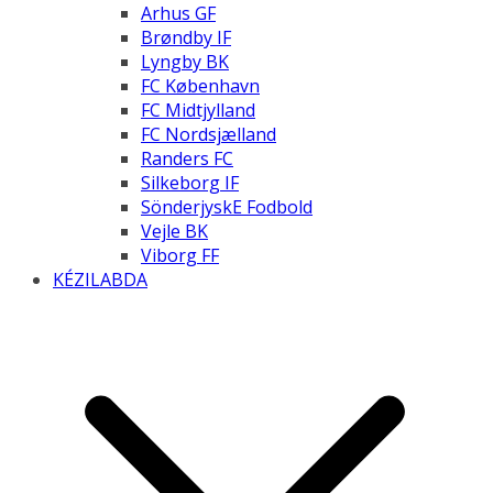
Arhus GF
Brøndby IF
Lyngby BK
FC København
FC Midtjylland
FC Nordsjælland
Randers FC
Silkeborg IF
SönderjyskE Fodbold
Vejle BK
Viborg FF
KÉZILABDA