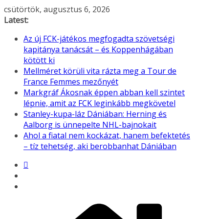
Skip
csütörtök, augusztus 6, 2026
to
Latest:
content
Az új FCK-játékos megfogadta szövetségi
kapitánya tanácsát – és Koppenhágában
kötött ki
Mellméret körüli vita rázta meg a Tour de
France Femmes mezőnyét
Markgráf Ákosnak éppen abban kell szintet
lépnie, amit az FCK leginkább megkövetel
Stanley-kupa-láz Dániában: Herning és
Aalborg is ünnepelte NHL-bajnokait
Ahol a fiatal nem kockázat, hanem befektetés
– tíz tehetség, aki berobbanhat Dániában