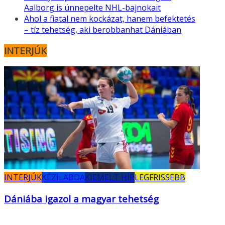
Aalborg is ünnepelte NHL-bajnokait
Ahol a fiatal nem kockázat, hanem befektetés
– tíz tehetség, aki berobbanhat Dániában
INTERJÚK
INTERJÚK
KÉZILABDA
KIEMELT HÍR
LEGFRISSEBB
Dániába igazol a magyar tehetség