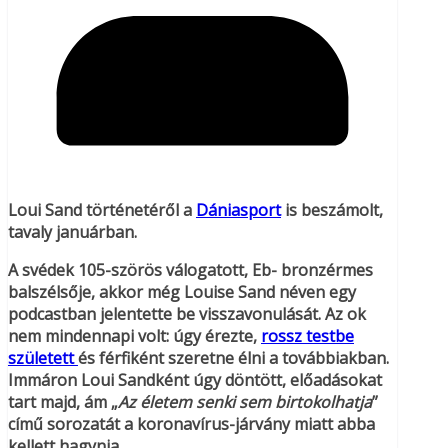
Loui Sand történetéről a
Dániasport
is beszámolt,
tavaly januárban.
A svédek 105-szörös válogatott, Eb- bronzérmes
balszélsője, akkor még Louise Sand néven egy
podcastban jelentette be visszavonulását. Az ok
nem mindennapi volt: úgy érezte,
rossz testbe
született
és férfiként szeretne élni a továbbiakban.
Immáron Loui Sandként úgy döntött, előadásokat
tart majd, ám „
Az életem senki sem birtokolhatja
”
című sorozatát a koronavírus-járvány miatt abba
kellett hagynia.