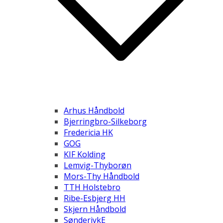
Arhus Håndbold
Bjerringbro-Silkeborg
Fredericia HK
GOG
KIF Kolding
Lemvig-Thyborøn
Mors-Thy Håndbold
TTH Holstebro
Ribe-Esbjerg HH
Skjern Håndbold
SønderjykE