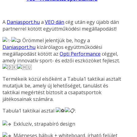
A
Daniasport.hu
a
VEO dán
cég után egy újabb dán
partnerrel kötött együttműködési megállapodást!
Örömmel jelentjük be, hogy a
Daniasport.hu
kizárólagos együttműködési
megállapodást kötött az
Opti Performance
céggel,
amely innovatív sport- és edzői eszközöket fejleszt.
Termékeik közül elsőként a Tabula1 taktikai asztalt
mutatjuk be, amely új lehetőséget, tanulást és
taktikai megértést biztosít a csapatsportok
játékosainak számára.
Tabula1 taktikai asztal
:
Exkluzív, strapabíró design
Mágneses bábuk + whiteboard, írható felület