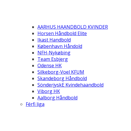
AARHUS HAANDBOLD KVINDER
Horsen Håndbold Elite
Ikast Handbold
København Håndold
NFH-Nykøbing
Team Esbjerg
Odense HK
Silkeborg-Voel KFUM
Skandeborg Håndbold
SönderjyskE Kvindehaandbold
Viborg HK
Aalborg Håndbold
Férfi liga