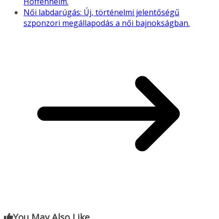
Hoffenheim.
Női labdarúgás: Új, történelmi jelentőségű
szponzori megállapodás a női bajnokságban.
You May Also Like