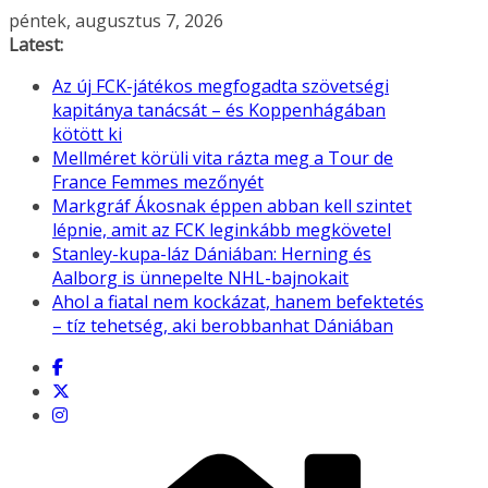
Skip
péntek, augusztus 7, 2026
to
Latest:
content
Az új FCK-játékos megfogadta szövetségi
kapitánya tanácsát – és Koppenhágában
kötött ki
Mellméret körüli vita rázta meg a Tour de
France Femmes mezőnyét
Markgráf Ákosnak éppen abban kell szintet
lépnie, amit az FCK leginkább megkövetel
Stanley-kupa-láz Dániában: Herning és
Aalborg is ünnepelte NHL-bajnokait
Ahol a fiatal nem kockázat, hanem befektetés
– tíz tehetség, aki berobbanhat Dániában