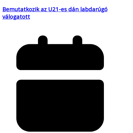
Bemutatkozik az U21-es dán labdarúgó
válogatott