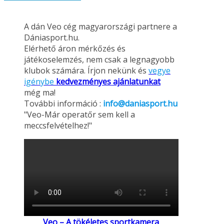
A dán Veo cég magyarországi partnere a
Dániasport.hu.
Elérhető áron mérkőzés és
játékoselemzés, nem csak a legnagyobb
klubok számára. Írjon nekünk és
vegye
igénybe
kedvezményes ajánlatunkat
még ma!
További információ :
info@daniasport.hu
"Veo-Már operatőr sem kell a
meccsfelvételhez!"
Veo – A tökéletes sportkamera