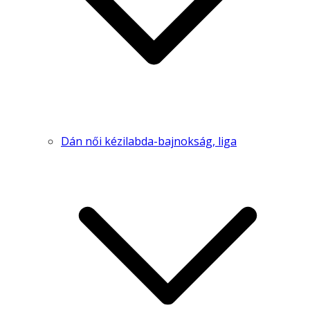
Dán női kézilabda-bajnokság, liga