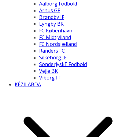
Aalborg Fodbold
Arhus GF
Brøndby IF
Lyngby BK
FC København
FC Midtjylland
FC Nordsjælland
Randers FC
Silkeborg IF
SönderjyskE Fodbold
Vejle BK
Viborg FF
KÉZILABDA