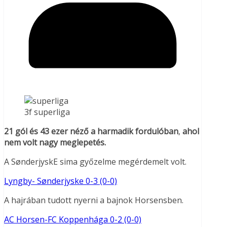
3f superliga
21 gól és 43 ezer néző a harmadik fordulóban
,
ahol
nem volt nagy meglepetés.
A SønderjyskE sima győzelme megérdemelt volt.
Lyngby- Sønderjyske 0-3 (0-0)
A hajrában tudott nyerni a bajnok Horsensben.
AC Horsen-FC Koppenhága 0-2 (0-0)