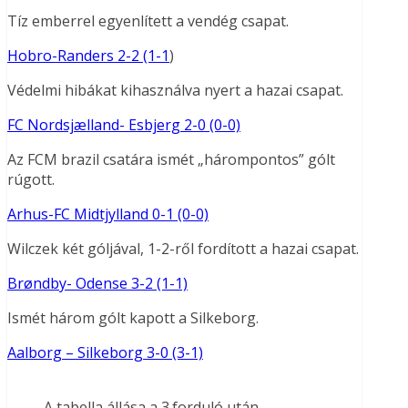
Tíz emberrel egyenlített a vendég csapat.
Hobro-Randers 2-2 (1-1
)
Védelmi hibákat kihasználva nyert a hazai csapat.
FC Nordsjælland- Esbjerg 2-0 (0-0)
Az FCM brazil csatára ismét „hárompontos” gólt
rúgott.
Arhus-FC Midtjylland 0-1 (0-0)
Wilczek két góljával, 1-2-ről fordított a hazai csapat.
Brøndby- Odense 3-2 (1-1)
Ismét három gólt kapott a Silkeborg.
Aalborg – Silkeborg 3-0 (3-1)
A tabella állása a 3.forduló után .