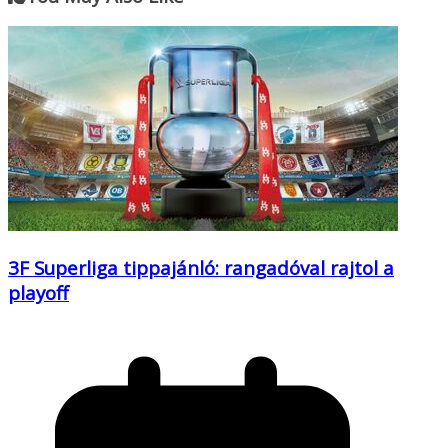
3F Superliga tippajánló: rangadóval rajtol a
playoff