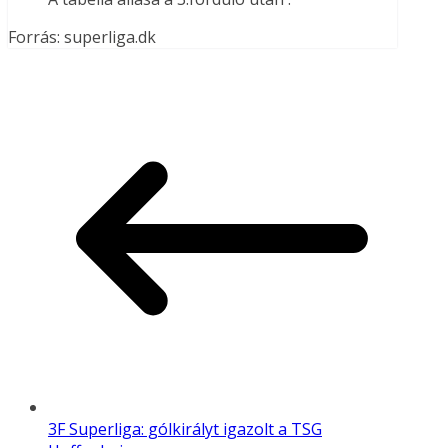
Forrás: superliga.dk
3F Superliga: gólkirályt igazolt a TSG