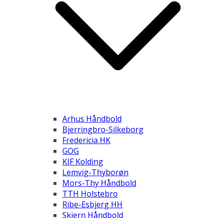
Arhus Håndbold
Bjerringbro-Silkeborg
Fredericia HK
GOG
KIF Kolding
Lemvig-Thyborøn
Mors-Thy Håndbold
TTH Holstebro
Ribe-Esbjerg HH
Skjern Håndbold