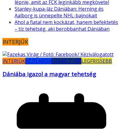
lépnie, amit az FCK leginkább megkövetel
Stanley-kupa-láz Dániában: Herning és
Aalborg is ünnepelte NHL-bajnokait
Ahol a fiatal nem kockázat, hanem befektetés
– tíz tehetség, aki berobbanhat Dániában
INTERJÚK
INTERJÚK
KÉZILABDA
KIEMELT HÍR
LEGFRISSEBB
Dániába igazol a magyar tehetség