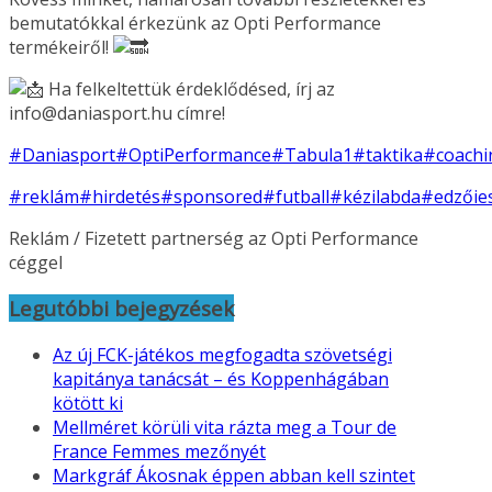
bemutatókkal érkezünk az Opti Performance
termékeiről!
Ha felkeltettük érdeklődésed, írj az
info@daniasport.hu címre!
#Daniasport
#OptiPerformance
#Tabula1
#taktika
#coachi
#reklám
#hirdetés
#sponsored
#futball
#kézilabda
#edzőie
Reklám / Fizetett partnerség az Opti Performance
céggel
Legutóbbi bejegyzések
Az új FCK-játékos megfogadta szövetségi
kapitánya tanácsát – és Koppenhágában
kötött ki
Mellméret körüli vita rázta meg a Tour de
France Femmes mezőnyét
Markgráf Ákosnak éppen abban kell szintet