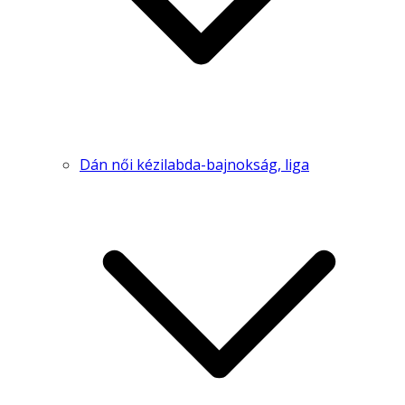
Dán női kézilabda-bajnokság, liga