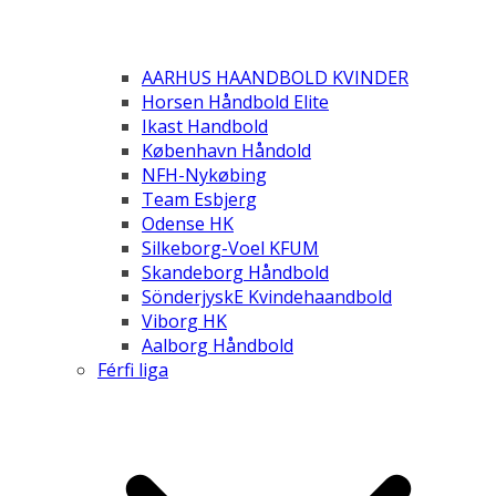
AARHUS HAANDBOLD KVINDER
Horsen Håndbold Elite
Ikast Handbold
København Håndold
NFH-Nykøbing
Team Esbjerg
Odense HK
Silkeborg-Voel KFUM
Skandeborg Håndbold
SönderjyskE Kvindehaandbold
Viborg HK
Aalborg Håndbold
Férfi liga