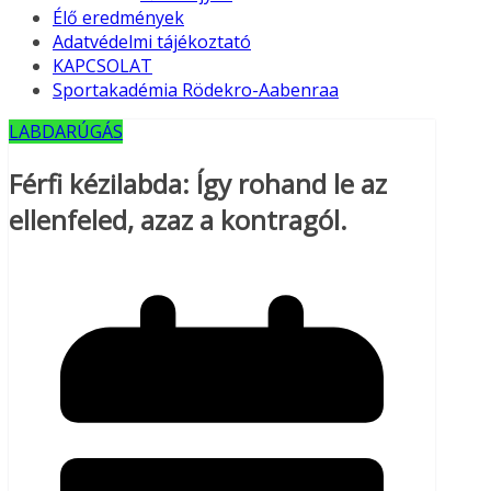
Élő eredmények
Adatvédelmi tájékoztató
KAPCSOLAT
Sportakadémia Rödekro-Aabenraa
LABDARÚGÁS
Férfi kézilabda: Így rohand le az
ellenfeled, azaz a kontragól.