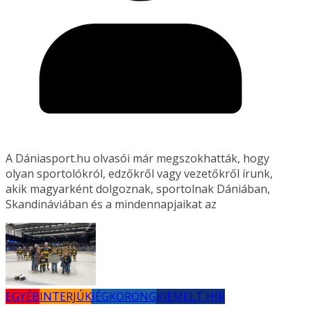
A Dániasport.hu olvasói már megszokhatták, hogy
olyan sportolókról, edzőkről vagy vezetőkről írunk,
akik magyarként dolgoznak, sportolnak Dániában,
Skandináviában és a mindennapjaikat az
EGYÉB
INTERJÚK
JÉGKORONG
KIEMELT HÍR