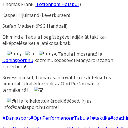
Thomas Frank (
Tottenham Hotspur
)
Kasper Hjulmand (Leverkursen)
Stefan Madsen (PSG Handball)
Ők mind a Tabula1 segítségével adják át taktikai
elképzeléseiket a játékosaiknak.
A Tabula1 mostantól a
Daniasport.hu
közreműködésével Magyarországon
is elérhető!
Kövess minket, hamarosan további részletekkel és
bemutatókkal érkezünk az Opti Performance
termékeiről!
Ha felkeltettük érdeklődésed, írj az
info@daniasport.hu címre!
#Daniasport
#OptiPerformance
#Tabula1
#taktika
#coachi