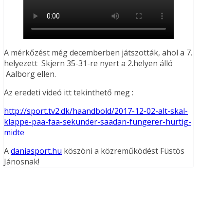
A mérkőzést még decemberben játszották, ahol a 7.
helyezett Skjern 35-31-re nyert a 2.helyen álló
Aalborg ellen.
Az eredeti videó itt tekinthető meg :
http://sport.tv2.dk/haandbold/2017-12-02-alt-skal-
klappe-paa-faa-sekunder-saadan-fungerer-hurtig-
midte
A
daniasport.hu
köszöni a közreműködést Füstös
Jánosnak!