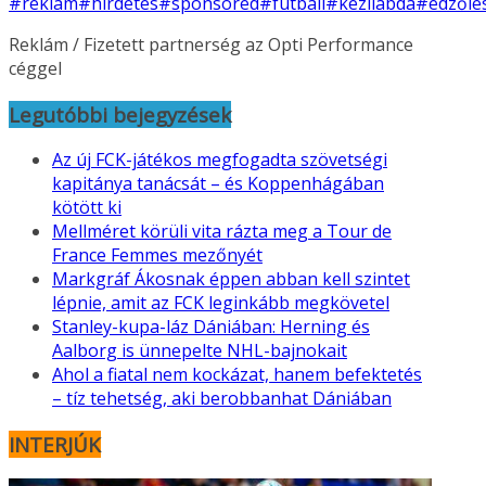
#reklám
#hirdetés
#sponsored
#futball
#kézilabda
#edzőie
Reklám / Fizetett partnerség az Opti Performance
céggel
Legutóbbi bejegyzések
Az új FCK-játékos megfogadta szövetségi
kapitánya tanácsát – és Koppenhágában
kötött ki
Mellméret körüli vita rázta meg a Tour de
France Femmes mezőnyét
Markgráf Ákosnak éppen abban kell szintet
lépnie, amit az FCK leginkább megkövetel
Stanley-kupa-láz Dániában: Herning és
Aalborg is ünnepelte NHL-bajnokait
Ahol a fiatal nem kockázat, hanem befektetés
– tíz tehetség, aki berobbanhat Dániában
INTERJÚK