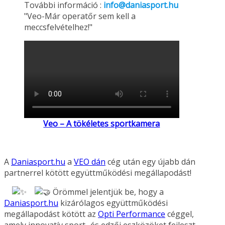
További információ :
info@daniasport.hu
"Veo-Már operatőr sem kell a
meccsfelvételhez!"
Veo – A tökéletes sportkamera
A
Daniasport.hu
a
VEO dán
cég után egy újabb dán
partnerrel kötött együttműködési megállapodást!
Örömmel jelentjük be, hogy a
Daniasport.hu
kizárólagos együttműködési
megállapodást kötött az
Opti Performance
céggel,
amely innovatív sport- és edzői eszközöket fejleszt.