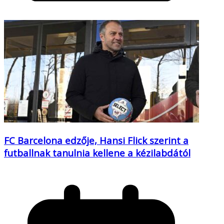
FC Barcelona edzője, Hansi Flick szerint a
futballnak tanulnia kellene a kézilabdától