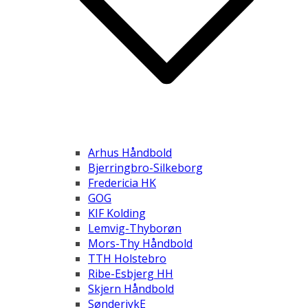
Arhus Håndbold
Bjerringbro-Silkeborg
Fredericia HK
GOG
KIF Kolding
Lemvig-Thyborøn
Mors-Thy Håndbold
TTH Holstebro
Ribe-Esbjerg HH
Skjern Håndbold
SønderjykE