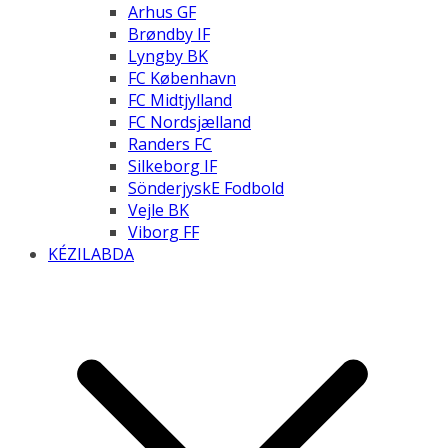
Arhus GF
Brøndby IF
Lyngby BK
FC København
FC Midtjylland
FC Nordsjælland
Randers FC
Silkeborg IF
SönderjyskE Fodbold
Vejle BK
Viborg FF
KÉZILABDA