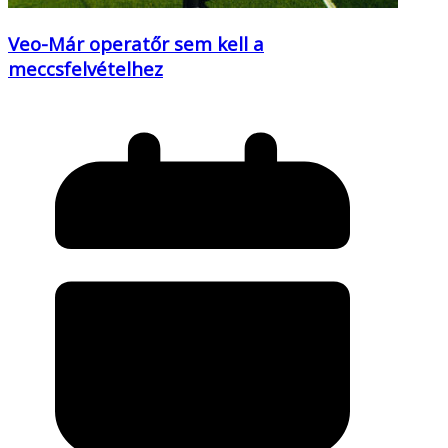
Veo-Már operatőr sem kell a
meccsfelvételhez