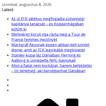
Skip
szombat, augusztus 8, 2026
to
Latest:
content
Az új FCK-játékos megfogadta szövetségi
kapitánya tanácsát – és Koppenhágában
kötött ki
Mellméret körüli vita rázta meg a Tour de
France Femmes mezőnyét
Markgráf Ákosnak éppen abban kell szintet
lépnie, amit az FCK leginkább megkövetel
Stanley-kupa-láz Dániában: Herning és
Aalborg is ünnepelte NHL-bajnokait
Ahol a fiatal nem kockázat, hanem befektetés
– tíz tehetség, aki berobbanhat Dániában