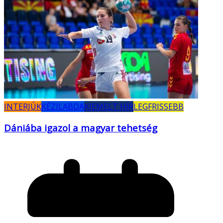
INTERJÚK
KÉZILABDA
KIEMELT HÍR
LEGFRISSEBB
Dániába igazol a magyar tehetség