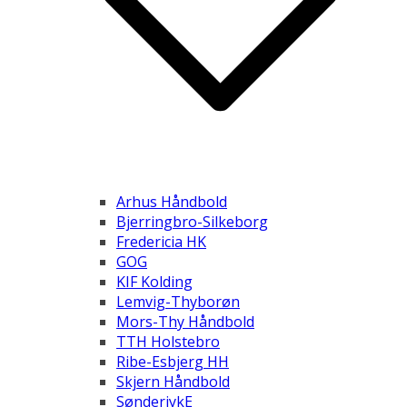
Arhus Håndbold
Bjerringbro-Silkeborg
Fredericia HK
GOG
KIF Kolding
Lemvig-Thyborøn
Mors-Thy Håndbold
TTH Holstebro
Ribe-Esbjerg HH
Skjern Håndbold
SønderjykE