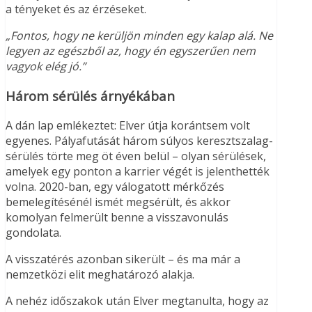
a tényeket és az érzéseket.
„Fontos, hogy ne kerüljön minden egy kalap alá. Ne
legyen az egészből az, hogy én egyszerűen nem
vagyok elég jó.”
Három sérülés árnyékában
A dán lap emlékeztet: Elver útja korántsem volt
egyenes. Pályafutását három súlyos keresztszalag-
sérülés törte meg öt éven belül – olyan sérülések,
amelyek egy ponton a karrier végét is jelenthették
volna. 2020-ban, egy válogatott mérkőzés
bemelegítésénél ismét megsérült, és akkor
komolyan felmerült benne a visszavonulás
gondolata.
A visszatérés azonban sikerült – és ma már a
nemzetközi elit meghatározó alakja.
A nehéz időszakok után Elver megtanulta, hogy az