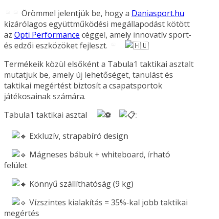
Örömmel jelentjük be, hogy a
Daniasport.hu
kizárólagos együttműködési megállapodást kötött
az
Opti Performance
céggel, amely innovatív sport-
és edzői eszközöket fejleszt.
Termékeik közül elsőként a Tabula1 taktikai asztalt
mutatjuk be, amely új lehetőséget, tanulást és
taktikai megértést biztosít a csapatsportok
játékosainak számára.
Tabula1 taktikai asztal
:
Exkluzív, strapabíró design
Mágneses bábuk + whiteboard, írható
felület
Könnyű szállíthatóság (9 kg)
Vízszintes kialakítás = 35%-kal jobb taktikai
megértés