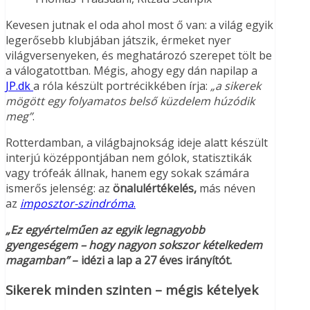
Kevesen jutnak el oda ahol most ő van: a világ egyik
legerősebb klubjában játszik, érmeket nyer
világversenyeken, és meghatározó szerepet tölt be
a válogatottban. Mégis, ahogy egy dán napilap a
JP.dk
a róla készült portrécikkében írja:
„a sikerek
mögött egy folyamatos belső küzdelem húzódik
meg”
.
Rotterdamban, a világbajnokság ideje alatt készült
interjú középpontjában nem gólok, statisztikák
vagy trófeák állnak, hanem egy sokak számára
ismerős jelenség: az
önalulértékelés,
más néven
az
imposztor-szindróma
.
„Ez egyértelműen az egyik legnagyobb
gyengeségem – hogy nagyon sokszor kételkedem
magamban”
– idézi a lap a 27 éves irányítót.
Sikerek minden szinten – mégis kételyek