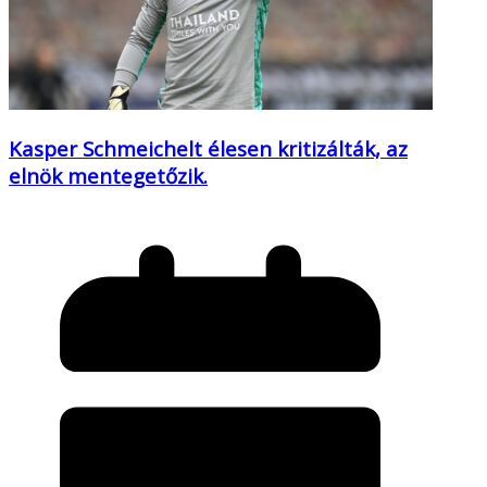
Kasper Schmeichelt élesen kritizálták, az
elnök mentegetőzik.