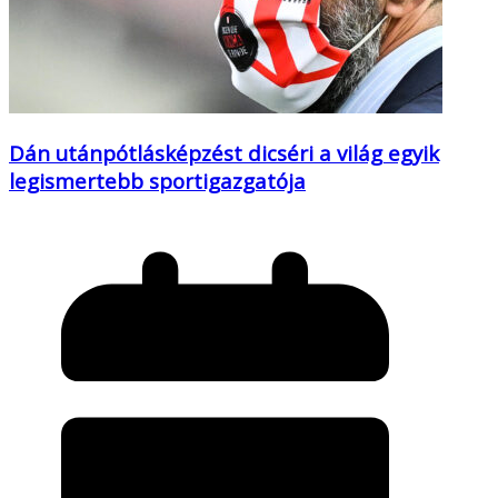
Dán utánpótlásképzést dicséri a világ egyik
legismertebb sportigazgatója