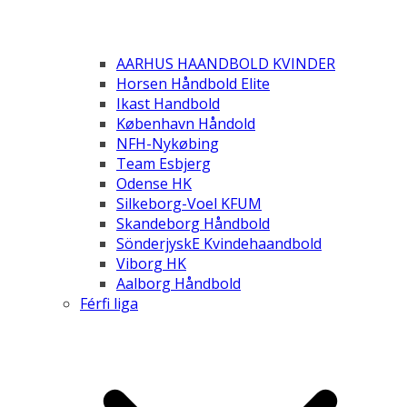
AARHUS HAANDBOLD KVINDER
Horsen Håndbold Elite
Ikast Handbold
København Håndold
NFH-Nykøbing
Team Esbjerg
Odense HK
Silkeborg-Voel KFUM
Skandeborg Håndbold
SönderjyskE Kvindehaandbold
Viborg HK
Aalborg Håndbold
Férfi liga