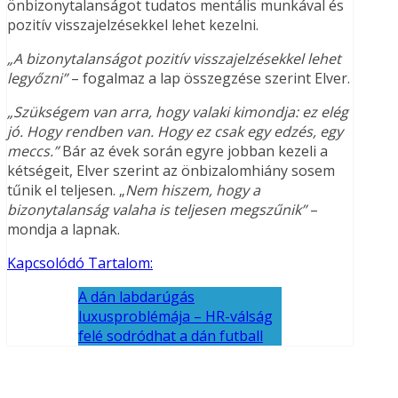
önbizonytalanságot tudatos mentális munkával és
pozitív visszajelzésekkel lehet kezelni.
„A bizonytalanságot pozitív visszajelzésekkel lehet
legyőzni”
– fogalmaz a lap összegzése szerint Elver.
„Szükségem van arra, hogy valaki kimondja: ez elég
jó. Hogy rendben van. Hogy ez csak egy edzés, egy
meccs.”
Bár az évek során egyre jobban kezeli a
kétségeit, Elver szerint az önbizalomhiány sosem
tűnik el teljesen. „
Nem hiszem, hogy a
bizonytalanság valaha is teljesen megszűnik”
–
mondja a lapnak.
Kapcsolódó Tartalom:
A dán labdarúgás
luxusproblémája – HR-válság
felé sodródhat a dán futball