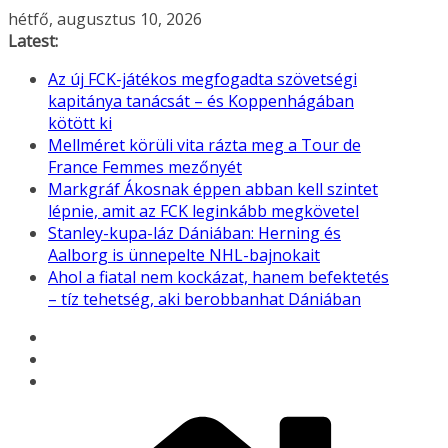
Skip
hétfő, augusztus 10, 2026
to
Latest:
content
Az új FCK-játékos megfogadta szövetségi
kapitánya tanácsát – és Koppenhágában
kötött ki
Mellméret körüli vita rázta meg a Tour de
France Femmes mezőnyét
Markgráf Ákosnak éppen abban kell szintet
lépnie, amit az FCK leginkább megkövetel
Stanley-kupa-láz Dániában: Herning és
Aalborg is ünnepelte NHL-bajnokait
Ahol a fiatal nem kockázat, hanem befektetés
– tíz tehetség, aki berobbanhat Dániában