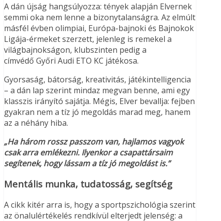
A dán újság hangsúlyozza: tények alapján Elvernek
semmi oka nem lenne a bizonytalanságra. Az elmúlt
másfél évben
olimpiai, Európa-bajnoki és Bajnokok
Ligája-érmeket szerzett, jelenleg is remekel a
világbajnokságon, klubszinten pedig a
címvédő Győri Audi ETO KC játékosa.
Gyorsaság, bátorság, kreativitás, játékintelligencia
– a dán lap szerint mindaz megvan benne, ami egy
klasszis irányító sajátja. Mégis, Elver bevallja: fejben
gyakran nem a tíz jó megoldás marad meg, hanem
az a néhány hiba.
„Ha három rossz passzom van, hajlamos vagyok
csak arra emlékezni. Ilyenkor a csapattársaim
segítenek, hogy lássam a tíz jó megoldást is.”
Mentális munka, tudatosság, segítség
A cikk kitér arra is, hogy a sportpszichológia szerint
az önalulértékelés rendkívül elterjedt jelenség: a