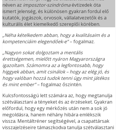
néven az
imposztor-szindróma
évtizedek óta
ismert jelenség, és különösen gyakran fordul elő
kutatók, jogászok, orvosok, vállalatvezetők és a
kulturális élet kiemelkedő szereplői körében.
„Néha kételkedem abban, hogy a kvalitásaim és a
kompetenciáim elegendőek-e”
– fogalmaz.
„Nagyon sokat dolgoztam a mentális
érettségemen, mielőtt nyáron Magyarországra
igazoltam. Számomra az a legfontosabb, hogy
higgyek abban, amit csinálok – hogy az elég jó, és
hogy valóban hozzá tudok tenni úgy mint játékos
és mint ember”
– fogalmaz őszintén.
Kulcsfontosságú lett számára az, hogy megtanulja
szétválasztani a tényeket és az érzéseket. Gyakran
előfordul, hogy egy mérkőzés után nem a sok jó
megoldásra, hanem néhány hibára emlékszik
vissza. Mentáltréner segítségével, a csapattársak
visszajelzéseire támaszkodva tanulja szétválasztani