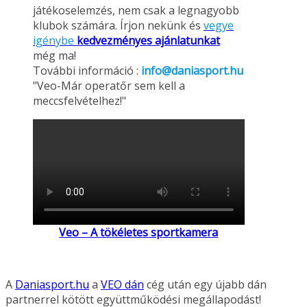
játékoselemzés, nem csak a legnagyobb
klubok számára. Írjon nekünk és
vegye
igénybe
kedvezményes ajánlatunkat
még ma!
További információ :
info@daniasport.hu
"Veo-Már operatőr sem kell a
meccsfelvételhez!"
Veo – A tökéletes sportkamera
A
Daniasport.hu
a
VEO dán
cég után egy újabb dán
partnerrel kötött együttműködési megállapodást!