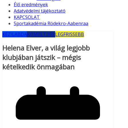
Élő eredmények
Adatvédelmi tájékoztató
KAPCSOLAT
Sportakadémia Rödekro-Aabenraa
KÉZILABDA
KIEMELT HÍR
LEGFRISSEBB
Helena Elver, a világ legjobb
klubjában játszik – mégis
kételkedik önmagában