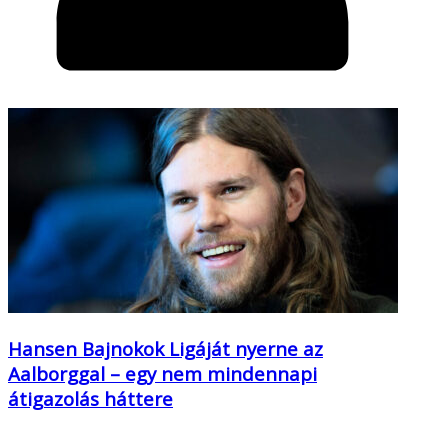
Hansen Bajnokok Ligáját nyerne az
Aalborggal – egy nem mindennapi
átigazolás háttere