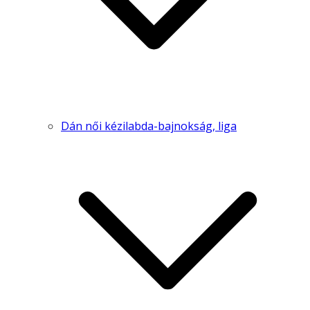
Dán női kézilabda-bajnokság, liga