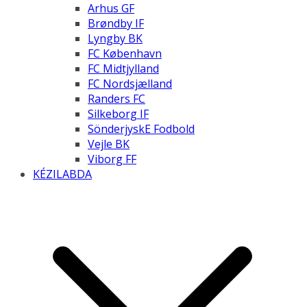
Arhus GF
Brøndby IF
Lyngby BK
FC København
FC Midtjylland
FC Nordsjælland
Randers FC
Silkeborg IF
SönderjyskE Fodbold
Vejle BK
Viborg FF
KÉZILABDA