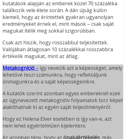
kutatások alapján az emberek közel 70 százaléka
találkozik vele élete során. A dán újság külön
kiemeli, hogy az érintettek gyakran ugyanolyan
eredményeket érnek el, mint mások – csak saját
magukat ítélik meg sokkal szigorúbban.
Csak azt hiszik, hogy rosszabbul teljesítettek.
Valójában átlagosan 10 százalékkal rosszabbra
értékelik magukat, mint az átlag.
Metakogníció
–
így nevezik azt a képességet, amely
lehetővé teszi számunkra, hogy reflektáljunk
önmagunkra és a saját képességeinkre.
A kutatók szerint azonban egyes embereknél ezek
az úgynevezett metakognitív folyamatok torz képet
alakíthatnak ki az egyén saját teljesítményéről.
Hogy ez Helena Elver esetében is így van-e, azt
nem lehet egyértelműen kijelenteni.
Az azonban tény, hogy az
önalulértékelés
, más