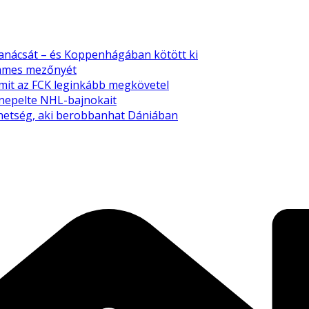
tanácsát – és Koppenhágában kötött ki
emmes mezőnyét
amit az FCK leginkább megkövetel
nnepelte NHL-bajnokait
tehetség, aki berobbanhat Dániában