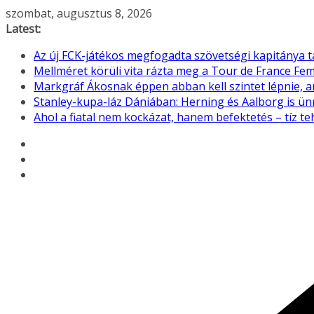
Skip
szombat, augusztus 8, 2026
to
Latest:
content
Az új FCK-játékos megfogadta szövetségi kapitánya 
Mellméret körüli vita rázta meg a Tour de France F
Markgráf Ákosnak éppen abban kell szintet lépnie, 
Stanley-kupa-láz Dániában: Herning és Aalborg is ü
Ahol a fiatal nem kockázat, hanem befektetés – tíz 