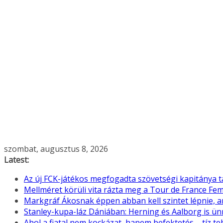
Skip
szombat, augusztus 8, 2026
to
Latest:
content
Az új FCK-játékos megfogadta szövetségi kapitánya 
Mellméret körüli vita rázta meg a Tour de France F
Markgráf Ákosnak éppen abban kell szintet lépnie, 
Stanley-kupa-láz Dániában: Herning és Aalborg is ü
Ahol a fiatal nem kockázat, hanem befektetés – tíz 