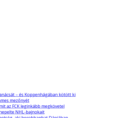
tanácsát – és Koppenhágában kötött ki
emmes mezőnyét
amit az FCK leginkább megkövetel
nnepelte NHL-bajnokait
tehetség, aki berobbanhat Dániában