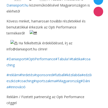
Daniasport.hu
közreműködésével Magyarországon is
elérhető!
Kövess minket, hamarosan további részletekkel és
bemutatókkal érkezünk az Opti Performance
termékeiről!
Ha felkeltettük érdeklődésed, írj az
info@daniasport.hu címre!
#Daniasport
#OptiPerformance
#Tabula1
#taktika
#coa
ching
#reklám
#hirdetés
#sponsored
#futball
#kézilabda
#edzői
eszköz
#coaching
#sportszakma
#Magyarország
#Dáni
a
#innováció
Reklám / Fizetett partnerség az Opti Performance
céggel