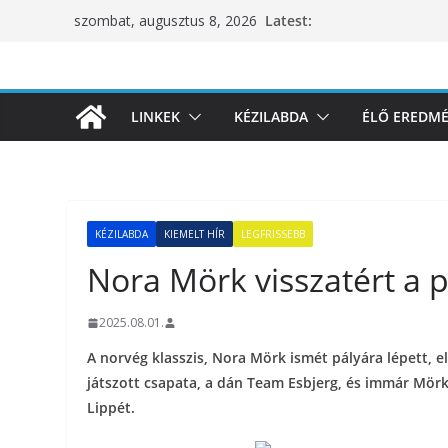
Skip
Latest:
szombat, augusztus 8, 2026
to
content
LINKEK
KÉZILABDA
ÉLŐ EREDM
KÉZILABDA
KIEMELT HÍR
LEGFRISSEBB
Nora Mörk visszatért a 
2025.08.01.
A norvég klasszis, Nora Mörk ismét pályára lépett,
játszott csapata, a dán Team Esbjerg, és immár Mör
Lippét.