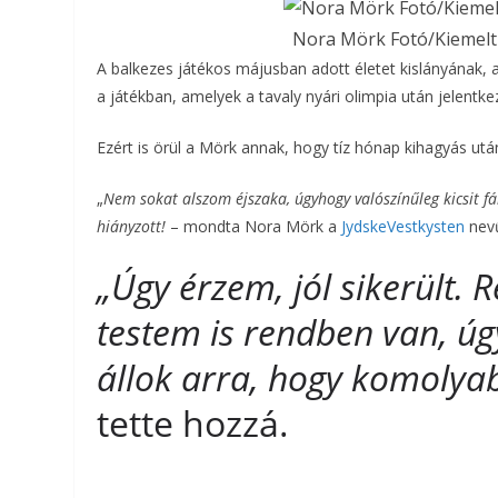
Nora Mörk Fotó/Kiemelt k
A balkezes játékos májusban adott életet kislányának, a
a játékban, amelyek a tavaly nyári olimpia után jelentke
Ezért is örül a Mörk annak, hogy tíz hónap kihagyás utá
„
Nem sokat alszom éjszaka, úgyhogy valószínűleg kicsit fá
hiányzott!
– mondta Nora Mörk a
JydskeVestkysten
nevű
„Úgy érzem, jól sikerült
testem is rendben van, ú
állok arra, hogy komolya
tette hozzá.