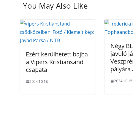
You May Also Like
Négy BL
javuló j
Ezért kerülhetett bajba
Veszpré
a Vipers Kristiansand
pályára 
csapata
2024.10.15
2024.10.18.