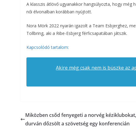
A klasszis átlövő ugyanakkor hangsúlyozta, hogy még hos
női élvonalban korábban nyújtott.
Nora Mörk 2022 nyarán igazolt a Team Esbjerghez, melyh
Tollbring, aki a Ribe-Esbjerg férficsapatában játszik.
Kapcsolódó tartalom:
Akire még csak nem is büszke az a
Miközben csőd fenyegeti a norvég kéziklubokat
durván dőzsölt a szövetség egy konferencián