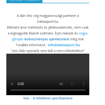
A dán Veo cég magyarországi partnere a
Dániasport.hu.
Elérhető áron mérkőzés és játékoselemzés, nem csak
a legnagyobb klubok számára. Írjon nekünk és
vegye
igénybe
kedvezményes ajánlatunkat
még ma!
További információ :
info@daniasport.hu
"Veo-Már operatőr sem kell a meccsfelvételhez!"
Veo – A tökéletes sportkamera