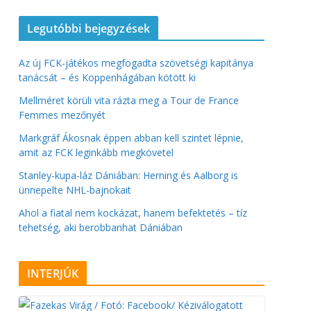
Legutóbbi bejegyzések
Az új FCK-játékos megfogadta szövetségi kapitánya
tanácsát – és Koppenhágában kötött ki
Mellméret körüli vita rázta meg a Tour de France
Femmes mezőnyét
Markgráf Ákosnak éppen abban kell szintet lépnie,
amit az FCK leginkább megkövetel
Stanley-kupa-láz Dániában: Herning és Aalborg is
ünnepelte NHL-bajnokait
Ahol a fiatal nem kockázat, hanem befektetés – tíz
tehetség, aki berobbanhat Dániában
INTERJÚK