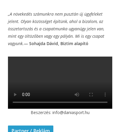
„A növekedés számunkra nem pusztán új ügyfeleket
jelent. Olyan közösséget építünk, ahol a
bizalom, az
összetartozás és a csapatmunka ugyanúgy jelen van,
mint egy öltözőben vagy
egy pályán. Mi is egy csapat
vagyunk.
— Sohajda Dávid, Biztim alapító
Beszerzés: info@daniasport.hu
Partner / Reklám