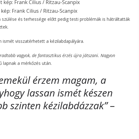
ép: Frank Cilius / Ritzau-Scanpix
 szülése és terhessége előtt pedig testi problémák is hátráltatták
ztek.
n ismét visszatérhetett a kézilabdapályára.
radtabb vagyok, de fantasztikus érzés újra játszani. Nagyon
 lapnak a mérkőzés után.
. Remekül érzem magam, a
gyhogy lassan ismét készen
bb szinten kézilabdázzak”
–