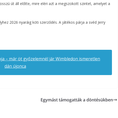
szú út áll előtte, mire eléri azt a megszokott szintet, amelyet a
ez 2026 nyaráig köti szerződés. A játékos párja a svéd Jerry
pja – már öt győzelemnél jár Wimbledon ismeretlen
dán újonca
,
Egymást támogatták a döntésükben