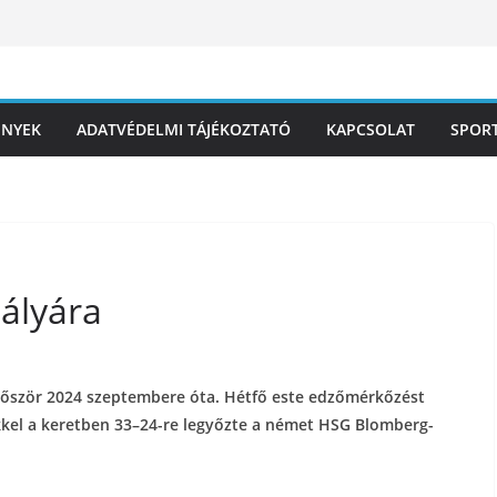
ÉNYEK
ADATVÉDELMI TÁJÉKOZTATÓ
KAPCSOLAT
SPOR
pályára
 először 2024 szeptembere óta. Hétfő este edzőmérkőzést
kkel a keretben 33–24-re legyőzte a német HSG Blomberg-