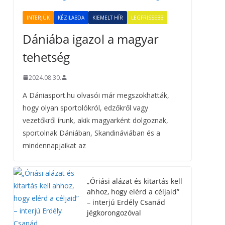
INTERJÚK
KÉZILABDA
KIEMELT HÍR
LEGFRISSEBB
Dániába igazol a magyar
tehetség
2024.08.30.
A Dániasport.hu olvasói már megszokhatták,
hogy olyan sportolókról, edzőkről vagy
vezetőkről írunk, akik magyarként dolgoznak,
sportolnak Dániában, Skandináviában és a
mindennapjaikat az
„Óriási alázat és kitartás kell
ahhoz, hogy elérd a céljaid”
– interjú Erdély Csanád
jégkorongozóval