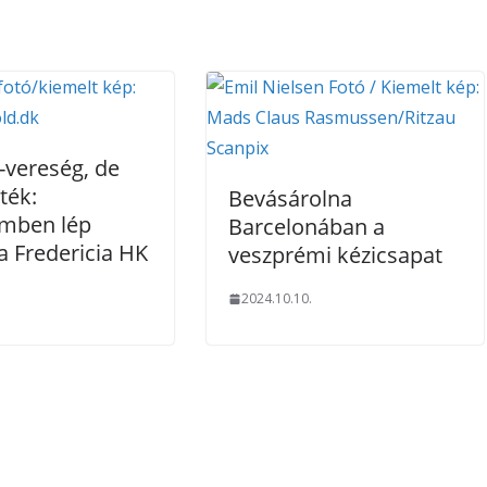
-vereség, de
áték:
Bevásárolna
mben lép
Barcelonában a
a Fredericia HK
veszprémi kézicsapat
.
2024.10.10.