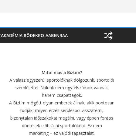
TAKADÉMIA RÖDEKRO-AABENRAA
Mitől más a Biztim?
A válasz egyszerű: sportolóknak dolgozunk, sportolói
szemlélettel. Nálunk nem ügyfélszámok vannak,
hanem csapattagok.
A Biztim mögött olyan emberek állnak, akik pontosan
tudják, milyen érzés sérülésből visszatérni,
bizonytalan időszakokat megélni, vagy éppen fontos
döntések előtt állni sportolóként. Ez nem
marketing – ez valódi tapasztalat.