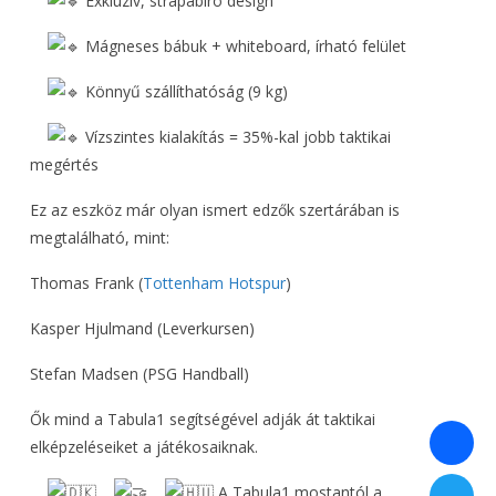
Exkluzív, strapabíró design
Mágneses bábuk + whiteboard, írható felület
Könnyű szállíthatóság (9 kg)
Vízszintes kialakítás = 35%-kal jobb taktikai
megértés
Ez az eszköz már olyan ismert edzők szertárában is
megtalálható, mint:
Thomas Frank (
Tottenham Hotspur
)
Kasper Hjulmand (Leverkursen)
Stefan Madsen (PSG Handball)
Ők mind a Tabula1 segítségével adják át taktikai
elképzeléseiket a játékosaiknak.
A Tabula1 mostantól a