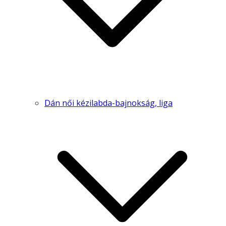
Dán női kézilabda-bajnokság, liga