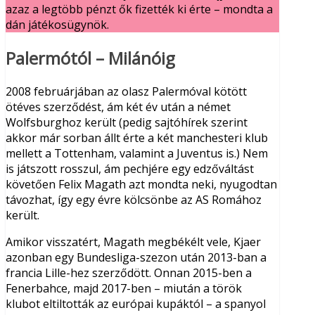
azaz a legtöbb pénzt ők fizették ki érte – mondta a
dán játékosügynök.
Palermótól – Milánóig
2008 februárjában az olasz Palermóval kötött
ötéves szerződést, ám két év után a német
Wolfsburghoz került (pedig sajtóhírek szerint
akkor már sorban állt érte a két manchesteri klub
mellett a Tottenham, valamint a Juventus is.) Nem
is játszott rosszul, ám pechjére egy edzőváltást
követően Felix Magath azt mondta neki, nyugodtan
távozhat, így egy évre kölcsönbe az AS Romához
került.
Amikor visszatért, Magath megbékélt vele, Kjaer
azonban egy Bundesliga-szezon után 2013-ban a
francia Lille-hez szerződött. Onnan 2015-ben a
Fenerbahce, majd 2017-ben – miután a török
klubot eltiltották az európai kupáktól – a spanyol