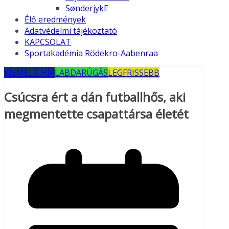
SønderjykE
Élő eredmények
Adatvédelmi tájékoztató
KAPCSOLAT
Sportakadémia Rödekro-Aabenraa
KIEMELT HÍR
LABDARÚGÁS
LEGFRISSEBB
Csúcsra ért a dán futballhős, aki
megmentette csapattársa életét