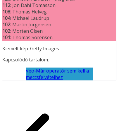
112:
Jon Dahl Tomasson
108:
Thomas Helveg
104:
Michael Laudrup
102:
Martin Jörgensen
102:
Morten Olsen
101:
Thomas Sörensen
Kiemelt kép: Getty Images
Kapcsolódó tartalom:
Veo-Már operatőr sem kell a
meccsfelvételhez