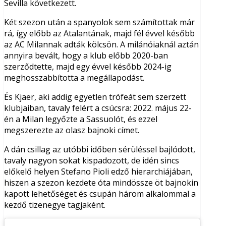
Sevilla következett.
Két szezon után a spanyolok sem számítottak már
rá, így előbb az Atalantának, majd fél évvel később
az AC Milannak adták kölcsön. A milánóiaknál aztán
annyira bevált, hogy a klub előbb 2020-ban
szerződtette, majd egy évvel később 2024-ig
meghosszabbította a megállapodást.
És Kjaer, aki addig egyetlen trófeát sem szerzett
klubjaiban, tavaly felért a csúcsra: 2022. május 22-
én a Milan legyőzte a Sassuolót, és ezzel
megszerezte az olasz bajnoki címet.
A dán csillag az utóbbi időben sérüléssel bajlódott,
tavaly nagyon sokat kispadozott, de idén sincs
előkelő helyen Stefano Pioli edző hierarchiájában,
hiszen a szezon kezdete óta mindössze öt bajnokin
kapott lehetőséget és csupán három alkalommal a
kezdő tizenegye tagjaként.