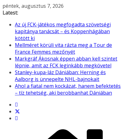
Skip
péntek, augusztus 7, 2026
to
Latest:
content
Az új FCK-játékos megfogadta szövetségi
kapitánya tanácsát – és Koppenhágában
kötött ki
Mellméret körüli vita rázta meg a Tour de
France Femmes mezőnyét
Markgráf Ákosnak éppen abban kell szintet
lépnie, amit az FCK leginkább megkövetel
Stanley-kupa-láz Dániában: Herning és
Aalborg is ünnepelte NHL-bajnokait
Ahol a fiatal nem kockázat, hanem befektetés
– tíz tehetség, aki berobbanhat Dániában