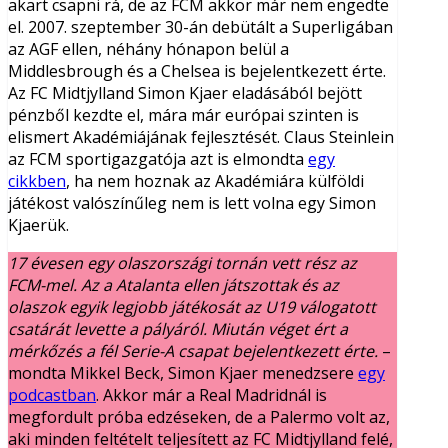
akart csapni rá, de az FCM akkor már nem engedte
el. 2007. szeptember 30-án debütált a Superligában
az AGF ellen, néhány hónapon belül a
Middlesbrough és a Chelsea is bejelentkezett érte.
Az FC Midtjylland Simon Kjaer eladásából bejött
pénzből kezdte el, mára már európai szinten is
elismert Akadémiájának fejlesztését. Claus Steinlein
az FCM sportigazgatója azt is elmondta
egy
cikkben
, ha nem hoznak az Akadémiára külföldi
játékost valószínűleg nem is lett volna egy Simon
Kjaerük.
17 évesen egy olaszországi tornán vett rész az
FCM-mel. Az a Atalanta ellen játszottak és az
olaszok egyik legjobb játékosát az U19 válogatott
csatárát levette a pályáról. Miután véget ért a
mérkőzés a fél Serie-A csapat bejelentkezett érte.
–
mondta Mikkel Beck, Simon Kjaer menedzsere
egy
podcastban
. Akkor már a Real Madridnál is
megfordult próba edzéseken, de a Palermo volt az,
aki minden feltételt teljesített az FC Midtjylland felé,