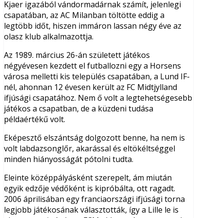
Kjaer igazából vándormadárnak számít, jelenlegi
csapatában, az AC Milanban töltötte eddig a
legtöbb időt, hiszen immáron lassan négy éve az
olasz klub alkalmazottja.
Az 1989. március 26-án született játékos
négyévesen kezdett el futballozni egy a Horsens
városa melletti kis település csapatában, a Lund IF-
nél, ahonnan 12 évesen került az FC Midtjylland
ifjúsági csapatához. Nem ő volt a legtehetségesebb
játékos a csapatban, de a küzdeni tudása
példaértékű volt.
Eképesztő elszántság dolgozott benne, ha nem is
volt labdazsonglőr, akarással és eltökéltséggel
minden hiányosságát pótolni tudta.
Eleinte középpályásként szerepelt, ám miután
egyik edzője védőként is kipróbálta, ott ragadt.
2006 áprilisában egy franciaországi ifjúsági torna
legjobb játékosának választották, így a Lille le is