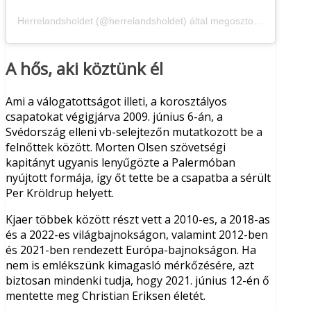
Herrelandsholdet (@herrelandsholdet) által megosztott bejegyzés
A hős, aki köztünk él
Ami a válogatottságot illeti, a korosztályos
csapatokat végigjárva 2009. június 6-án, a
Svédország elleni vb-selejtezőn mutatkozott be a
felnőttek között. Morten Olsen szövetségi
kapitányt ugyanis lenyűgözte a Palermóban
nyújtott formája, így őt tette be a csapatba a sérült
Per Kröldrup helyett.
Kjaer többek között részt vett a 2010-es, a 2018-as
és a 2022-es világbajnokságon, valamint 2012-ben
és 2021-ben rendezett Európa-bajnokságon. Ha
nem is emlékszünk kimagasló mérkőzésére, azt
biztosan mindenki tudja, hogy 2021. június 12-én ő
mentette meg Christian Eriksen életét.