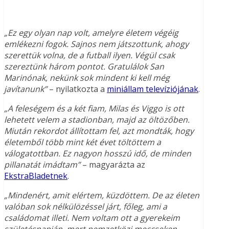
„Ez egy olyan nap volt, amelyre életem végéig
emlékezni fogok. Sajnos nem játszottunk, ahogy
szerettük volna, de a futball ilyen. Végül csak
szereztünk három pontot. Gratulálok San
Marinónak, nekünk sok mindent ki kell még
javítanunk”
– nyilatkozta a
miniállam televíziójának
.
„A feleségem és a két fiam, Milas és Viggo is ott
lehetett velem a stadionban, majd az öltözőben.
Miután rekordot állítottam fel, azt mondták, hogy
életemből több mint két évet töltöttem a
válogatottban. Ez nagyon hosszú idő, de minden
pillanatát imádtam”
– magyarázta az
EkstraBladetnek
.
„Mindenért, amit elértem, küzdöttem. De az életen
valóban sok nélkülözéssel járt, főleg, ami a
családomat illeti. Nem voltam ott a gyerekeim