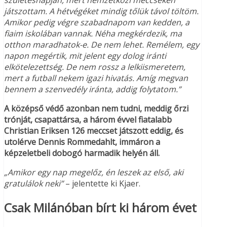
születésnapján, mert nemzetközi meccseken
játszottam. A hétvégéket mindig tőlük távol töltöm.
Amikor pedig végre szabadnapom van kedden, a
fiaim iskolában vannak. Néha megkérdezik, ma
otthon maradhatok-e. De nem lehet. Remélem, egy
napon megértik, mit jelent egy dolog iránti
elkötelezettség. De nem rossz a lelkiismeretem,
mert a futball nekem igazi hivatás. Amíg megvan
bennem a szenvedély iránta, addig folytatom.”
A középső védő azonban nem tudni, meddig őrzi
trónját, csapattársa, a három évvel fiatalabb
Christian Eriksen 126 meccset játszott eddig, és
utolérve Dennis Rommedahlt, immáron a
képzeletbeli dobogó harmadik helyén áll.
„Amikor egy nap megelőz, én leszek az első, aki
gratulálok neki”
– jelentette ki Kjaer.
Csak Milánóban bírt ki három évet