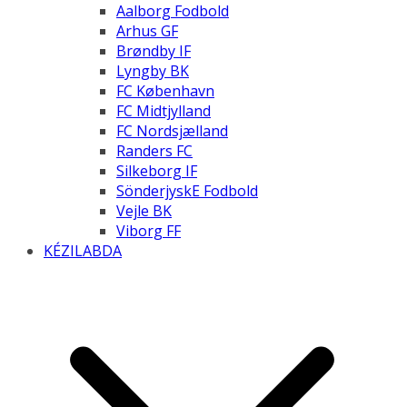
Aalborg Fodbold
Arhus GF
Brøndby IF
Lyngby BK
FC København
FC Midtjylland
FC Nordsjælland
Randers FC
Silkeborg IF
SönderjyskE Fodbold
Vejle BK
Viborg FF
KÉZILABDA