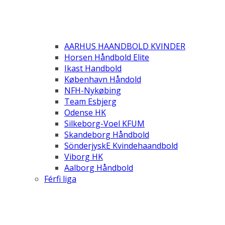
AARHUS HAANDBOLD KVINDER
Horsen Håndbold Elite
Ikast Handbold
København Håndold
NFH-Nykøbing
Team Esbjerg
Odense HK
Silkeborg-Voel KFUM
Skandeborg Håndbold
SönderjyskE Kvindehaandbold
Viborg HK
Aalborg Håndbold
Férfi liga