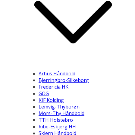
Arhus Håndbold
Bjerringbro-Silkeborg
Fredericia HK
GOG
KIF Kolding
Lemvig-Thyborøn
Mors-Thy Håndbold
TTH Holstebro
Ribe-Esbjerg HH
Skjern Håndbold