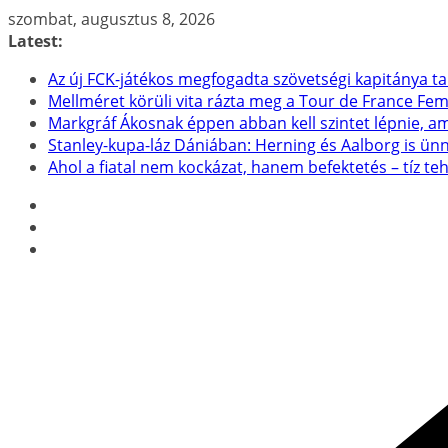
Skip
szombat, augusztus 8, 2026
to
Latest:
content
Az új FCK-játékos megfogadta szövetségi kapitánya t
Mellméret körüli vita rázta meg a Tour de France F
Markgráf Ákosnak éppen abban kell szintet lépnie, a
Stanley-kupa-láz Dániában: Herning és Aalborg is ün
Ahol a fiatal nem kockázat, hanem befektetés – tíz t