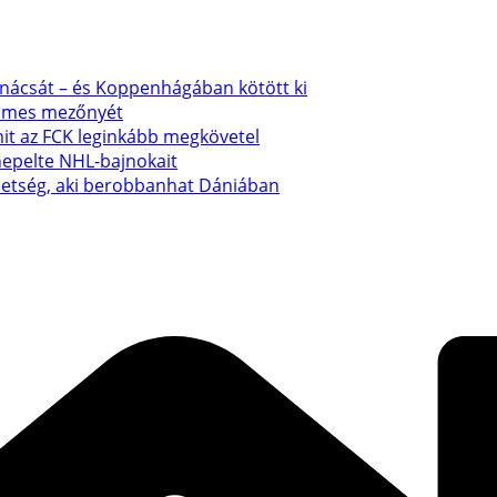
anácsát – és Koppenhágában kötött ki
emmes mezőnyét
mit az FCK leginkább megkövetel
nepelte NHL-bajnokait
ehetség, aki berobbanhat Dániában