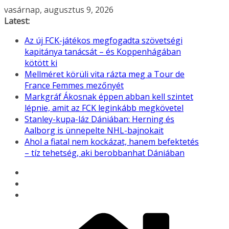
Skip
vasárnap, augusztus 9, 2026
to
Latest:
content
Az új FCK-játékos megfogadta szövetségi
kapitánya tanácsát – és Koppenhágában
kötött ki
Mellméret körüli vita rázta meg a Tour de
France Femmes mezőnyét
Markgráf Ákosnak éppen abban kell szintet
lépnie, amit az FCK leginkább megkövetel
Stanley-kupa-láz Dániában: Herning és
Aalborg is ünnepelte NHL-bajnokait
Ahol a fiatal nem kockázat, hanem befektetés
– tíz tehetség, aki berobbanhat Dániában