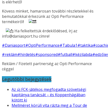
is elérhető!
Kövess minket, hamarosan további részletekkel és
bemutatókkal érkezünk az Opti Performance
termékeiről!
Ha felkeltettük érdeklődésed, írj az
info@daniasport.hu címre!
#Daniasport
#OptiPerformance
#Tabula1
#taktika
#coachi
#reklám
#hirdetés
#sponsored
#futball
#kézilabda
#edzőie
Reklám / Fizetett partnerség az Opti Performance
céggel
Legutóbbi bejegyzések
Az új FCK-játékos megfogadta szövetségi
kapitánya tanácsát – és Koppenhágában
kötött ki
Mellméret körüli vita rázta meg a Tour de