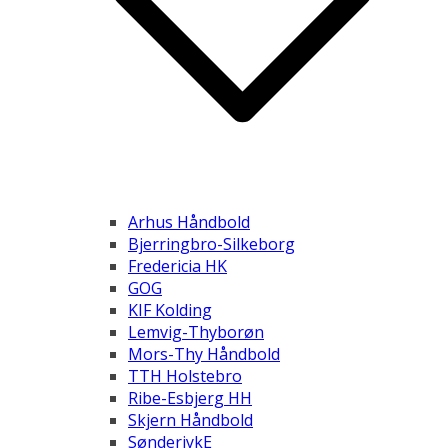
Arhus Håndbold
Bjerringbro-Silkeborg
Fredericia HK
GOG
KIF Kolding
Lemvig-Thyborøn
Mors-Thy Håndbold
TTH Holstebro
Ribe-Esbjerg HH
Skjern Håndbold
SønderjykE