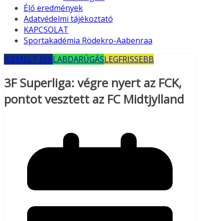
Élő eredmények
Adatvédelmi tájékoztató
KAPCSOLAT
Sportakadémia Rödekro-Aabenraa
KIEMELT HÍR
LABDARÚGÁS
LEGFRISSEBB
3F Superliga: végre nyert az FCK,
pontot vesztett az FC Midtjylland