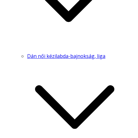
Dán női kézilabda-bajnokság, liga