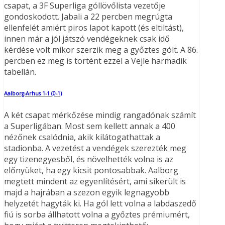
csapat, a 3F Superliga góllövőlista vezetője
gondoskodott. Jabali a 22 percben megrúgta
ellenfelét amiért piros lapot kapott (és eltiltást),
innen már a jól játszó vendégeknek csak idő
kérdése volt mikor szerzik meg a győztes gólt. A 86.
percben ez meg is történt ezzel a Vejle harmadik
tabellán.
Aalborg-Arhus 1-1 (0-1)
A két csapat mérkőzése mindig rangadónak számít
a Superligában. Most sem kellett annak a 400
nézőnek csalódnia, akik kilátogathattak a
stadionba. A vezetést a vendégek szerezték meg
egy tizenegyesből, és növelhették volna is az
előnyüket, ha egy kicsit pontosabbak. Aalborg
megtett mindent az egyenlítésért, ami sikerült is
majd a hajrában a szezon egyik legnagyobb
helyzetét hagyták ki. Ha gól lett volna a labdaszedő
fiú is sorba állhatott volna a győztes prémiumért,