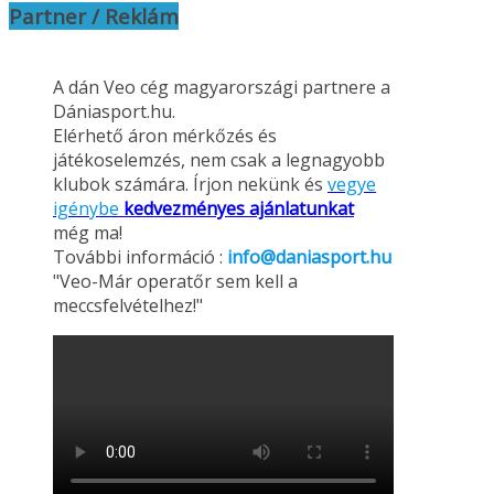
Partner / Reklám
A dán Veo cég magyarországi partnere a
Dániasport.hu.
Elérhető áron mérkőzés és
játékoselemzés, nem csak a legnagyobb
klubok számára. Írjon nekünk és
vegye
igénybe
kedvezményes ajánlatunkat
még ma!
További információ :
info@daniasport.hu
"Veo-Már operatőr sem kell a
meccsfelvételhez!"