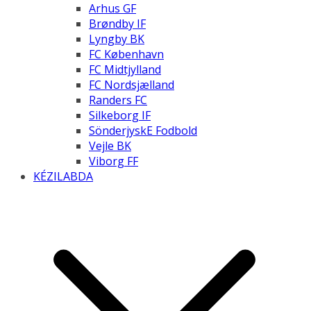
Arhus GF
Brøndby IF
Lyngby BK
FC København
FC Midtjylland
FC Nordsjælland
Randers FC
Silkeborg IF
SönderjyskE Fodbold
Vejle BK
Viborg FF
KÉZILABDA