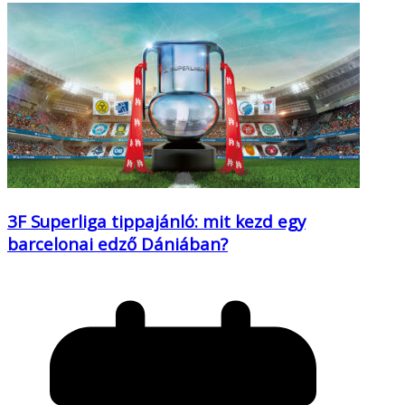
3F Superliga tippajánló: mit kezd egy
barcelonai edző Dániában?