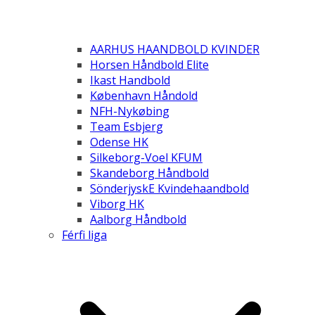
AARHUS HAANDBOLD KVINDER
Horsen Håndbold Elite
Ikast Handbold
København Håndold
NFH-Nykøbing
Team Esbjerg
Odense HK
Silkeborg-Voel KFUM
Skandeborg Håndbold
SönderjyskE Kvindehaandbold
Viborg HK
Aalborg Håndbold
Férfi liga