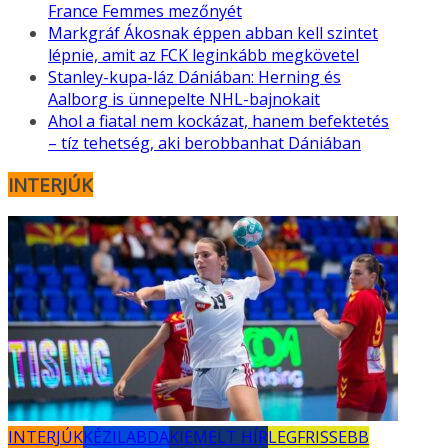
France Femmes mezőnyét
Markgráf Ákosnak éppen abban kell szintet
lépnie, amit az FCK leginkább megkövetel
Stanley-kupa-láz Dániában: Herning és
Aalborg is ünnepelte NHL-bajnokait
Ahol a fiatal nem kockázat, hanem befektetés
– tíz tehetség, aki berobbanhat Dániában
INTERJÚK
INTERJÚK
KÉZILABDA
KIEMELT HÍR
LEGFRISSEBB