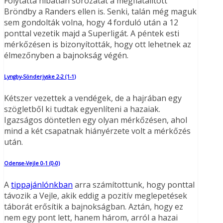
Folytatta hibátlan sorozatát a megfiatalított
Bröndby a Randers ellen is. Senki, talán még maguk
sem gondolták volna, hogy 4 forduló után a 12
ponttal vezetik majd a Superligát. A péntek esti
mérkőzésen is bizonyították, hogy ott lehetnek az
élmezőnyben a bajnokság végén.
Lyngby-Sönderjyske 2-2 (1-1
)
Kétszer vezettek a vendégek, de a hajrában egy
szögletből ki tudtak egyenlíteni a hazaiak.
Igazságos döntetlen egy olyan mérkőzésen, ahol
mind a két csapatnak hiányérzete volt a mérkőzés
után.
Odense-Vejle 0-1 (0-0)
A
tippajánlónkban
arra számítottunk, hogy ponttal
távozik a Vejle, akik eddig a pozitív meglepetések
táborát erősítik a bajnokságban. Aztán, hogy ez
nem egy pont lett, hanem három, arról a hazai