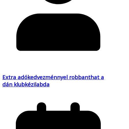
Extra adókedvezménnyel robbanthat a
dán klubkézilabda