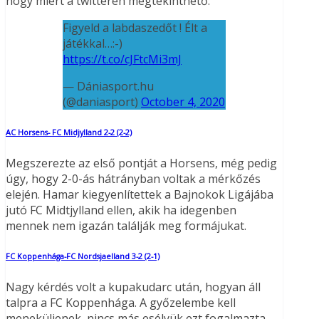
hogy miért a twitteren megtekinthető:
Figyeld a labdaszedőt ! Élt a
játékkal…:-)
https://t.co/cJFtcMi3mJ
— Dániasport.hu
(@daniasport)
October 4, 2020
AC Horsens- FC Midjylland 2-2 (2-2)
Megszerezte az első pontját a Horsens, még pedig
úgy, hogy 2-0-ás hátrányban voltak a mérkőzés
elején. Hamar kiegyenlítettek a Bajnokok Ligájába
jutó FC Midtjylland ellen, akik ha idegenben
mennek nem igazán találják meg formájukat.
FC Koppenhága-FC Nordsjaelland 3-2 (2-1)
Nagy kérdés volt a kupakudarc után, hogyan áll
talpra a FC Koppenhága. A győzelembe kell
meneküljenek, nincs más esélyük ezt fogalmazta