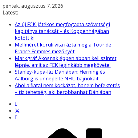
Skip
péntek, augusztus 7, 2026
to
Latest:
content
Az új FCK-játékos megfogadta szövetségi
kapitánya tanácsát – és Koppenhágában
kötött ki
Mellméret körüli vita rázta meg a Tour de
France Femmes mezőnyét
Markgráf Ákosnak éppen abban kell szintet
lépnie, amit az FCK leginkább megkövetel
Stanley-kupa-láz Dániában: Herning és
Aalborg is ünnepelte NHL-bajnokait
Ahol a fiatal nem kockázat, hanem befektetés
– tíz tehetség, aki berobbanhat Dániában