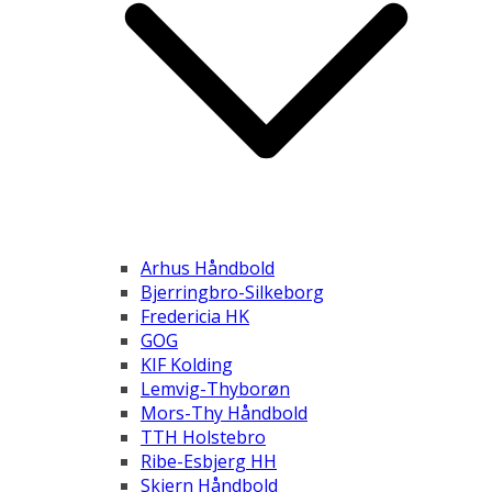
Arhus Håndbold
Bjerringbro-Silkeborg
Fredericia HK
GOG
KIF Kolding
Lemvig-Thyborøn
Mors-Thy Håndbold
TTH Holstebro
Ribe-Esbjerg HH
Skjern Håndbold