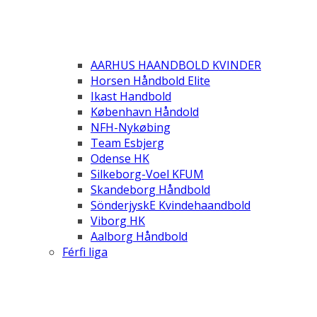
AARHUS HAANDBOLD KVINDER
Horsen Håndbold Elite
Ikast Handbold
København Håndold
NFH-Nykøbing
Team Esbjerg
Odense HK
Silkeborg-Voel KFUM
Skandeborg Håndbold
SönderjyskE Kvindehaandbold
Viborg HK
Aalborg Håndbold
Férfi liga