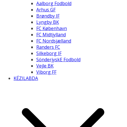
Aalborg Fodbold
Arhus GF
Brøndby IF
Lyngby BK
FC København
FC Midtjylland
FC Nordsjælland
Randers FC
Silkeborg IF
SönderjyskE Fodbold
Vejle BK
Viborg FF
KÉZILABDA