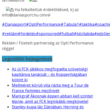
termékeiről!
Ha felkeltettük érdeklődésed, írj az
info@daniasport.hu címre!
#Daniasport
#OptiPerformance
#Tabula1
#taktika
#coachi
#reklám
#hirdetés
#sponsored
#futball
#kézilabda
#edzőie
Reklám / Fizetett partnerség az Opti Performance
céggel
Legutóbbi bejegyzések
Az új FCK-játékos megfogadta szövetségi
kapitánya tanácsát – és Koppenhágában
kötött ki
Mellméret körüli vita rázta meg a Tour de
France Femmes mezőnyét
Markgráf Ákosnak éppen abban kell szintet
lépnie, amit az FCK leginkább megkövetel
Stanley-kupa-láz Dániában: Herning és