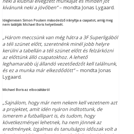
neki a klubnál elvégzett munkáját és minden jót
kívánunk neki a jövőben”
– mondta Jonas Lygaard.
Ideglenesen Simon Poulsen másodedző irányítja a csapatot, amíg meg
nem találják Michael Boris helyettesét.
„Három meccsünk van még hátra a 3F Superligából
a téli szünet előtt, szeretnénk minél jobb helyre
kerülni a tabellán a téli szünet előtt és felzárkózni
az előttünk álló csapatokhoz. A lehető
leghamarabb új állandó vezetőedzőt kell találnunk,
és ez a munka már elkezdődött”
– mondta Jonas
Lygaard.
Michael Boris az elbocsátásról
„Sajnálom, hogy már nem nekem kell vezetnem azt
a projektet, amit idén nyáron indítottunk, de
ismerem a futballipart is, és tudom, hogy
következményei lehetnek, ha nem jönnek az
eredmények. Izgalmas és tanulságos időszak volt a