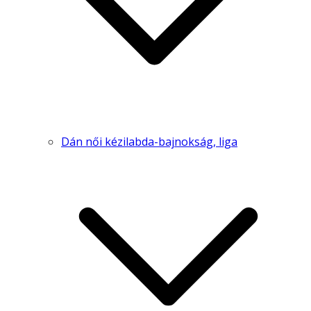
Dán női kézilabda-bajnokság, liga