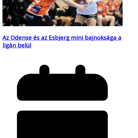
Az Odense és az Esbjerg mini bajnoksága a
ligán belül