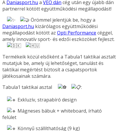
A
Daniasport.hu
a
VEO dán
cég után egy újabb dán
partnerrel kötött együttműködési megállapodást!
Örömmel jelentjük be, hogy a
Daniasport.hu
kizárólagos együttműködési
megállapodást kötött az
Opti Performance
céggel,
amely innovatív sport- és edzői eszközöket fejleszt.
Termékeik közül elsőként a Tabula1 taktikai asztalt
mutatjuk be, amely új lehetőséget, tanulást és
taktikai megértést biztosít a csapatsportok
játékosainak számára.
Tabula1 taktikai asztal
:
Exkluzív, strapabíró design
Mágneses bábuk + whiteboard, írható
felület
Könnyű szállíthatóság (9 kg)