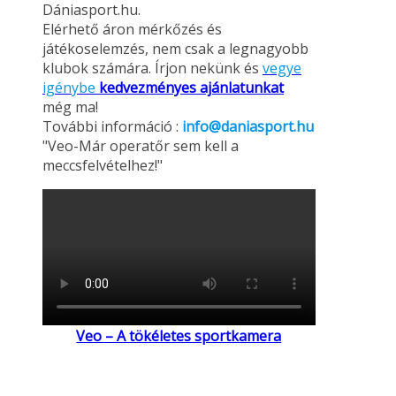
Dániasport.hu.
Elérhető áron mérkőzés és
játékoselemzés, nem csak a legnagyobb
klubok számára. Írjon nekünk és
vegye
igénybe
kedvezményes ajánlatunkat
még ma!
További információ :
info@daniasport.hu
"Veo-Már operatőr sem kell a
meccsfelvételhez!"
Veo – A tökéletes sportkamera