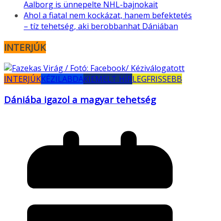
Aalborg is ünnepelte NHL-bajnokait
Ahol a fiatal nem kockázat, hanem befektetés
– tíz tehetség, aki berobbanhat Dániában
INTERJÚK
INTERJÚK
KÉZILABDA
KIEMELT HÍR
LEGFRISSEBB
Dániába igazol a magyar tehetség