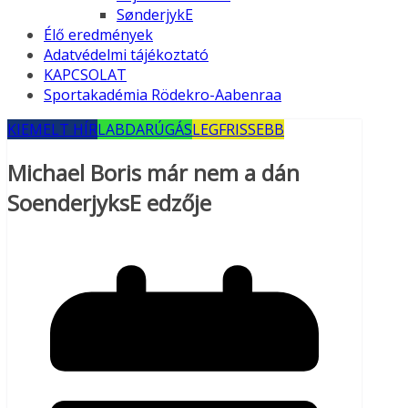
SønderjykE
Élő eredmények
Adatvédelmi tájékoztató
KAPCSOLAT
Sportakadémia Rödekro-Aabenraa
KIEMELT HÍR
LABDARÚGÁS
LEGFRISSEBB
Michael Boris már nem a dán
SoenderjyksE edzője