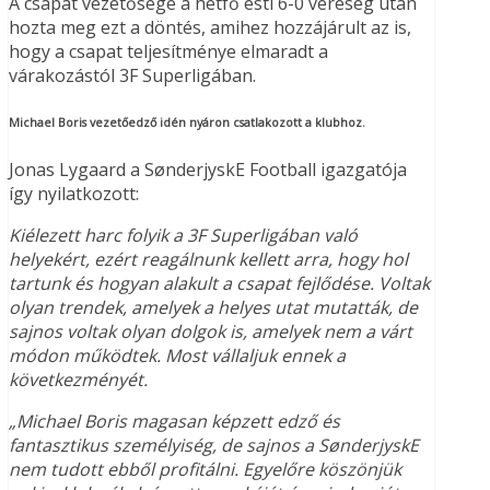
A csapat vezetősége a hétfő esti 6-0 vereség után
hozta meg ezt a döntés, amihez hozzájárult az is,
hogy a csapat teljesítménye elmaradt a
várakozástól 3F Superligában.
Michael Boris vezetőedző idén nyáron csatlakozott a klubhoz
.
Jonas Lygaard a SønderjyskE Football igazgatója
így nyilatkozott:
Kiélezett harc folyik a 3F Superligában való
helyekért, ezért reagálnunk kellett arra, hogy hol
tartunk és hogyan alakult a csapat fejlődése. Voltak
olyan trendek, amelyek a helyes utat mutatták, de
sajnos voltak olyan dolgok is, amelyek nem a várt
módon működtek. Most vállaljuk ennek a
következményét.
„Michael Boris magasan képzett edző és
fantasztikus személyiség, de sajnos a SønderjyskE
nem tudott ebből profitálni. Egyelőre köszönjük