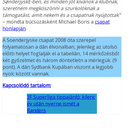
SønderjyskE-ben, és minden jót kívánok a klubnak,
szeretném megköszönni a szurkolóknak a
támogatást, amit nekem és a csapatnak nyújtottak”
– mondta búcsúzásként Michael Boris a
csapat
honlapján
.
A Soenderjyske csapat 2008 óta szerepel
folyamatosan a dán élvonalban, jelenleg az utolsó
előtti helyet foglalják el a tabellán, 14 mérkőzésből
két győzelmet és három döntetletn a mérlegük. (9
pont). A dán Sydbank Kupában viszont a legjobb
nyolc között vannak.
Kapcsolódó tartalom:
3F Superliga tippajánló: kilenc
év után nyerne ismét a
Randers