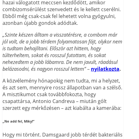
hazai válogatott meccsen kezdődött, amikor
combizomsérülést szenvedett és le kellett cserélni.
Ebből még csak-csak fel lehetett volna gyógyulni,
azonban újabb gondok adódtak.
„Szinte készen álltam a visszatérésre, a combom már
jól volt, de a jobb térdem folyamatosan fájt, olykor nem
is tudtam behajlítani. Először azt hittem, hogy
túlterheltem, sokat és rosszul futottam, és sokat
nehezedtem a jobb lábamra. De nem javult, ráadásul
belázasodni, és nagyon rosszul lettem”
–
nyilatkozta
.
A közvélemény hónapokig nem tudta, mi a helyzet,
és azt sem, mennyire rossz állapotban van a szélső.
A misztikumot csak továbbfokozta, hogy
csapattársa, Antonio Candreva – miután gólt
szerzett egy mérkőzésen – azt kiabálta a kamerába:
„Ne add fel, Miky!”
Hogy mi történt. Damsgaard jobb térdét bakteriális