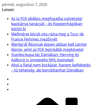
Skip
péntek, augusztus 7, 2026
to
Latest:
content
Az új FCK-játékos megfogadta szövetségi
kapitánya tanácsát – és Koppenhágában
kötött ki
Mellméret körüli vita rázta meg a Tour de
France Femmes mezőnyét
Markgráf Ákosnak éppen abban kell szintet
lépnie, amit az FCK leginkább megkövetel
Stanley-kupa-láz Dániában: Herning és
Aalborg is ünnepelte NHL-bajnokait
Ahol a fiatal nem kockázat, hanem befektetés
– tíz tehetség, aki berobbanhat Dániában