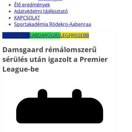
Élő eredmények
Adatvédelmi tájékoztató
KAPCSOLAT
Sportakadémia Rödekro-Aabenraa
KIEMELT HÍR
LABDARÚGÁS
LEGFRISSEBB
Damsgaard rémálomszerű
sérülés után igazolt a Premier
League-be