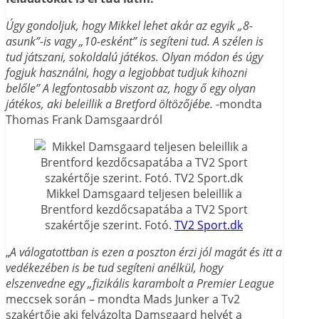
Úgy gondoljuk, hogy Mikkel lehet akár az egyik „8-
asunk”-is vagy „10-esként” is segíteni tud. A szélen is
tud játszani, sokoldalú játékos.
Olyan módon és úgy
fogjuk használni, hogy a legjobbat tudjuk kihozni
belőle”
A legfontosabb viszont az, hogy ő egy olyan
játékos, aki beleillik a Bretford öltözőjébe.
-mondta
Thomas Frank Damsgaardról
Mikkel Damsgaard teljesen beleillik a
Brentford kezdőcsapatába a TV2 Sport
szakértője szerint. Fotó.
TV2 Sport.dk
„
A válogatottban is ezen a poszton érzi jól magát és itt a
vedékezében is be tud segíteni anélkül, hogy
elszenvedne egy „fizikális karambolt
a Premier League
meccsek során – mondta Mads Junker a Tv2
szakértője aki felvázolta Damsgaard helyét a