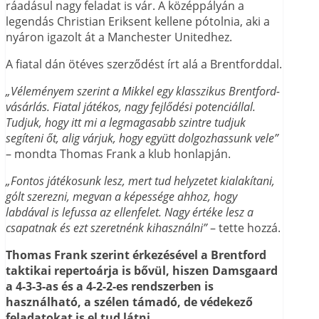
ráadásul nagy feladat is vár. A középpályán a
legendás Christian Eriksent kellene pótolnia, aki a
nyáron igazolt át a Manchester Unitedhez.
A fiatal dán ötéves szerződést írt alá a Brentforddal.
„Véleményem szerint a Mikkel egy klasszikus Brentford-
vásárlás. Fiatal játékos, nagy fejlődési potenciállal.
Tudjuk, hogy itt mi a legmagasabb szintre tudjuk
segíteni őt, alig várjuk, hogy együtt dolgozhassunk vele”
– mondta Thomas Frank a klub honlapján.
„Fontos játékosunk lesz, mert tud helyzetet kialakítani,
gólt szerezni, megvan a képessége ahhoz, hogy
labdával is lefussa az ellenfelet. Nagy értéke lesz a
csapatnak és ezt szeretnénk kihasználni”
– tette hozzá.
Thomas Frank szerint érkezésével a Brentford
taktikai repertoárja is bővül, hiszen Damsgaard
a 4-3-3-as és a 4-2-2-es rendszerben is
használható, a szélen támadó, de védekező
feladatokat is el tud látni.