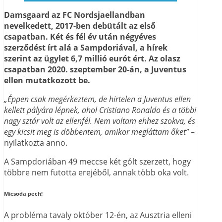
Damsgaard az FC Nordsjaellandban
nevelkedett, 2017-ben debütált az első
csapatban. Két és fél év után négyéves
szerződést írt alá a Sampdoriával, a hírek
szerint az ügylet 6,7 millió eurót ért. Az olasz
csapatban 2020. szeptember 20-án, a Juventus
ellen mutatkozott be.
„Éppen csak megérkeztem, de hirtelen a Juventus ellen
kellett pályára lépnek, ahol Cristiano Ronaldo és a többi
nagy sztár volt az ellenfél. Nem voltam ehhez szokva, és
egy kicsit meg is döbbentem, amikor megláttam őket”
–
nyilatkozta anno.
A Sampdoriában 49 meccse két gólt szerzett, hogy
többre nem futotta erejéből, annak több oka volt.
Micsoda pech!
A probléma tavaly október 12-én, az Ausztria elleni