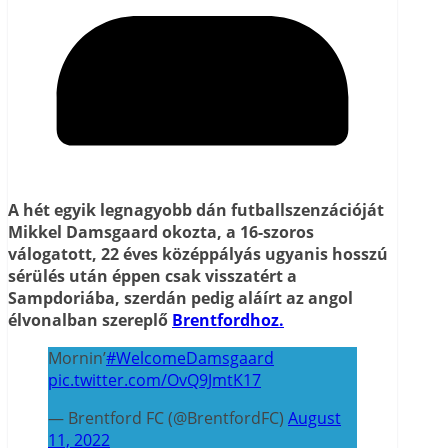
A hét egyik legnagyobb dán futballszenzációját
Mikkel Damsgaard okozta, a 16-szoros
válogatott, 22 éves középpályás ugyanis hosszú
sérülés után éppen csak visszatért a
Sampdoriába, szerdán pedig aláírt az angol
élvonalban szereplő
Brentfordhoz.
Mornin’
#WelcomeDamsgaard
pic.twitter.com/OvQ9JmtK17
— Brentford FC (@BrentfordFC)
August
11, 2022