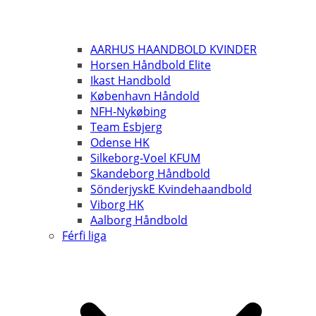
AARHUS HAANDBOLD KVINDER
Horsen Håndbold Elite
Ikast Handbold
København Håndold
NFH-Nykøbing
Team Esbjerg
Odense HK
Silkeborg-Voel KFUM
Skandeborg Håndbold
SönderjyskE Kvindehaandbold
Viborg HK
Aalborg Håndbold
Férfi liga