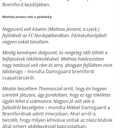
Brentford kezdőjében.
Mathias Jensen volt a példakép
Nagyszerű volt követni (Mathias Jensent, a szerk.)
fejlődését az FC Nordsjællandban. Edzéskultúrájából
nagyon sokat tanultam.
Mindig keményen dolgozott, és rengeteg időt töltött a
befejezések tökéletesítésével. Mathias határozottan
nagy hatással volt rám és arra, ahogyan fejlődtem mint
labdarúgó
– mondta Damsgaard brentfordi
csapattársáról.
Miután beszéltem Thomasszal arról, hogy én hogyan
szeretek játszani, úgy gondoltam, hogy ez egy tökéletes
ügylet lehet a számomra. Nagyon jó volt vele a
futballról beszélgetni
– mondta Mikkel Damsgaard a
Brentfordnak adott interjúban. Ahol arról is
beszélt, hogy milyen kihívásai voltak az olasz klubok
által ismert védekezéssel kapcsolatban.