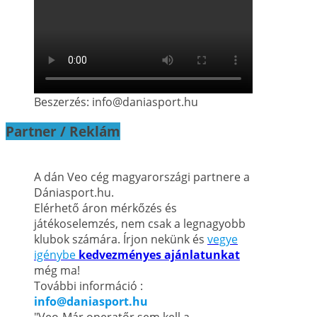
Beszerzés: info@daniasport.hu
Partner / Reklám
A dán Veo cég magyarországi partnere a
Dániasport.hu.
Elérhető áron mérkőzés és
játékoselemzés, nem csak a legnagyobb
klubok számára. Írjon nekünk és
vegye
igénybe
kedvezményes ajánlatunkat
még ma!
További információ :
info@daniasport.hu
"Veo-Már operatőr sem kell a