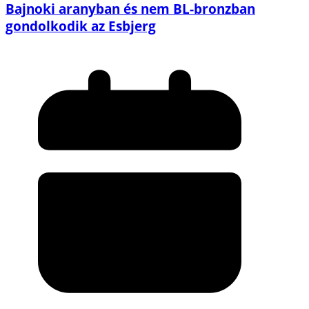
Bajnoki aranyban és nem BL-bronzban
gondolkodik az Esbjerg