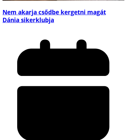
Nem akarja csődbe kergetni magát
Dánia sikerklubja