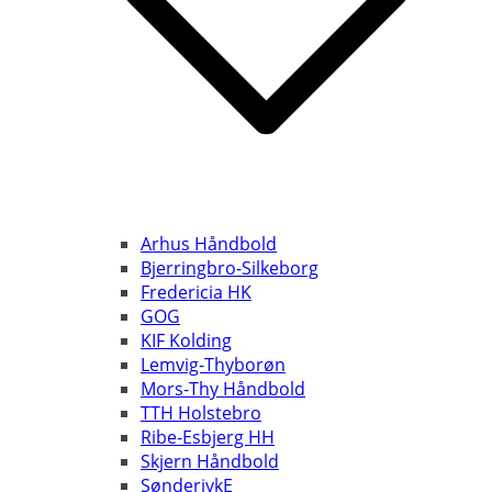
Arhus Håndbold
Bjerringbro-Silkeborg
Fredericia HK
GOG
KIF Kolding
Lemvig-Thyborøn
Mors-Thy Håndbold
TTH Holstebro
Ribe-Esbjerg HH
Skjern Håndbold
SønderjykE