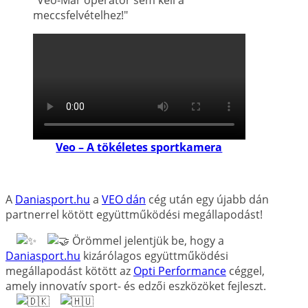
meccsfelvételhez!"
Veo – A tökéletes sportkamera
A
Daniasport.hu
a
VEO dán
cég után egy újabb dán
partnerrel kötött együttműködési megállapodást!
Örömmel jelentjük be, hogy a
Daniasport.hu
kizárólagos együttműködési
megállapodást kötött az
Opti Performance
céggel,
amely innovatív sport- és edzői eszközöket fejleszt.