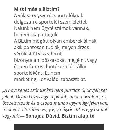
Mitől más a Biztim?
A válasz egyszerű: sportolóknak
dolgozunk, sportolói szemlélettel.
Nálunk nem ügyfélszámok vannak,
hanem csapattagok.
A Biztim mögött olyan emberek állnak,
akik pontosan tudják, milyen érzés
sérülésből visszatérni,
bizonytalan időszakokat megélni, vagy
éppen fontos döntések előtt állni
sportolóként. Ez nem
marketing – ez valódi tapasztalat.
„A növekedés számunkra nem pusztán új ügyfeleket
jelent. Olyan közösséget építünk, ahol a
bizalom, az
összetartozás és a csapatmunka ugyanúgy jelen van,
mint egy öltözőben vagy
egy pályán. Mi is egy csapat
vagyunk.
— Sohajda Dávid, Biztim alapító