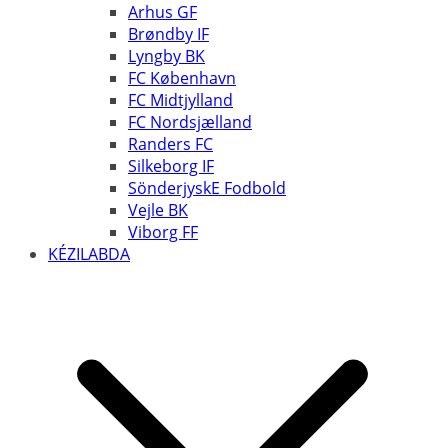
Arhus GF
Brøndby IF
Lyngby BK
FC København
FC Midtjylland
FC Nordsjælland
Randers FC
Silkeborg IF
SönderjyskE Fodbold
Vejle BK
Viborg FF
KÉZILABDA