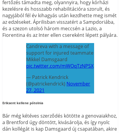
fertőzés támadta meg, olyannyira, hogy kórházi
kezelésre és hosszabb rehabilitációra szorult, és
nagyjából fél év kihagyás után kezdhette meg ismét
az edzéseket. Áprilisban visszatért a Sampdoriába,
és a szezon utolsó három meccsén a Lazio, a
Fiorentina és az Inter ellen csereként lépett pályára.
Candreva with a message of
support for injured teammate
Mikkel Damsgaard
pic.twitter.com/mWOqTzNPSX
— Patrick Kendrick
(@patrickendrick)
November
27, 2021
Eriksent kellene pótolnia
Bár még kétéves szerződés kötötte a genovaiakhoz,
a Brentford úgy döntött, kivásárolja, és így nyolc
dán kollégát is kap Damsgaard új csapatában, akire