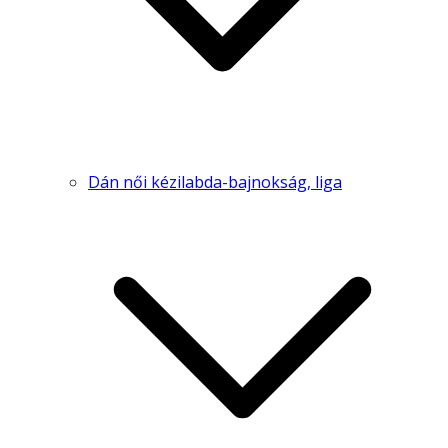
Dán női kézilabda-bajnokság, liga