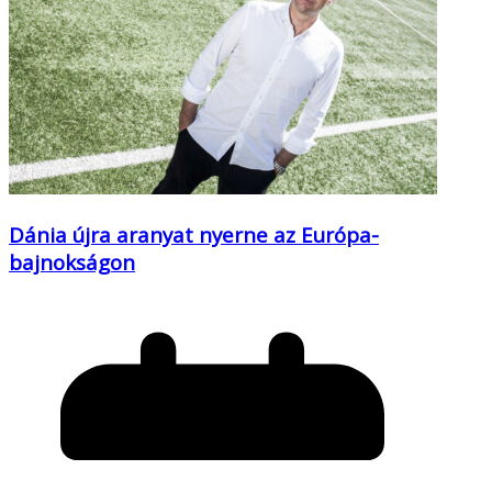
Dánia újra aranyat nyerne az Európa-
bajnokságon