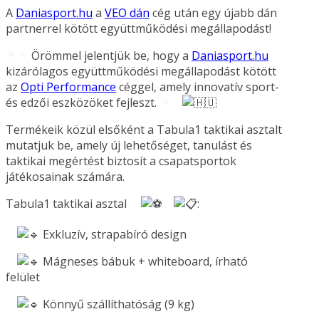
A
Daniasport.hu
a
VEO dán
cég után egy újabb dán
partnerrel kötött együttműködési megállapodást!
Örömmel jelentjük be, hogy a
Daniasport.hu
kizárólagos együttműködési megállapodást kötött
az
Opti Performance
céggel, amely innovatív sport-
és edzői eszközöket fejleszt.
Termékeik közül elsőként a Tabula1 taktikai asztalt
mutatjuk be, amely új lehetőséget, tanulást és
taktikai megértést biztosít a csapatsportok
játékosainak számára.
Tabula1 taktikai asztal
:
Exkluzív, strapabíró design
Mágneses bábuk + whiteboard, írható
felület
Könnyű szállíthatóság (9 kg)