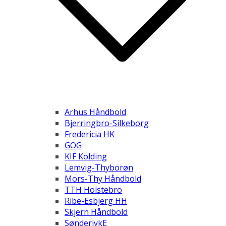
Arhus Håndbold
Bjerringbro-Silkeborg
Fredericia HK
GOG
KIF Kolding
Lemvig-Thyborøn
Mors-Thy Håndbold
TTH Holstebro
Ribe-Esbjerg HH
Skjern Håndbold
SønderjykE