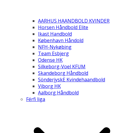
AARHUS HAANDBOLD KVINDER
Horsen Håndbold Elite
Ikast Handbold
København Håndold
NFH-Nykøbing
Team Esbjerg
Odense HK
Silkeborg-Voel KFUM
Skandeborg Håndbold
SönderjyskE Kvindehaandbold
Viborg HK
Aalborg Håndbold
Férfi liga