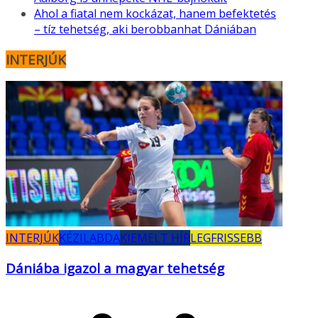
Ahol a fiatal nem kockázat, hanem befektetés
– tíz tehetség, aki berobbanhat Dániában
INTERJÚK
INTERJÚK
KÉZILABDA
KIEMELT HÍR
LEGFRISSEBB
Dániába igazol a magyar tehetség