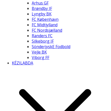
Arhus GF
Brøndby IF
Lyngby BK
FC København
FC Midtjylland
FC Nordsjælland
Randers FC
Silkeborg IF
SönderjyskE Fodbold
Vejle BK
Viborg FF
KÉZILABDA