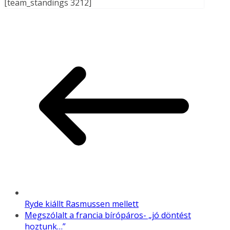
[team_standings 3212]
Ryde kiállt Rasmussen mellett
Megszólalt a francia bírópáros- „jó döntést
hoztunk…”