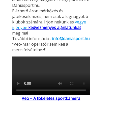
Dániasport.hu.
Elérhető áron mérkőzés és
játékoselemzés, nem csak a legnagyobb
klubok számára. Írjon nekünk és
vegye
igénybe
kedvezményes ajánlatunkat
még ma!
További információ :
info@daniasport.hu
"Veo-Már operatőr sem kell a
meccsfelvételhez!"
Veo – A tökéletes sportkamera