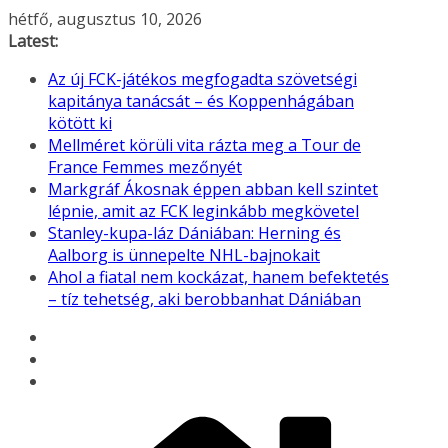
Skip
hétfő, augusztus 10, 2026
to
Latest:
content
Az új FCK-játékos megfogadta szövetségi
kapitánya tanácsát – és Koppenhágában
kötött ki
Mellméret körüli vita rázta meg a Tour de
France Femmes mezőnyét
Markgráf Ákosnak éppen abban kell szintet
lépnie, amit az FCK leginkább megkövetel
Stanley-kupa-láz Dániában: Herning és
Aalborg is ünnepelte NHL-bajnokait
Ahol a fiatal nem kockázat, hanem befektetés
– tíz tehetség, aki berobbanhat Dániában