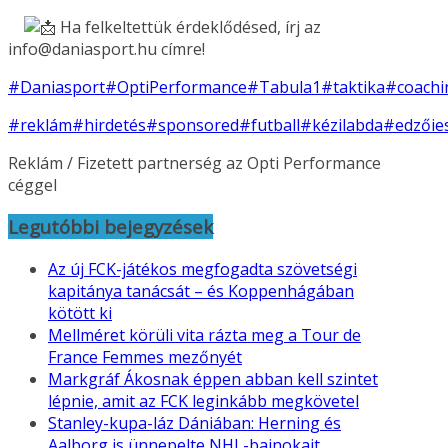
Ha felkeltettük érdeklődésed, írj az
info@daniasport.hu címre!
#Daniasport
#OptiPerformance
#Tabula1
#taktika
#coachi
#reklám
#hirdetés
#sponsored
#futball
#kézilabda
#edzőie
Reklám / Fizetett partnerség az Opti Performance
céggel
Legutóbbi bejegyzések
Az új FCK-játékos megfogadta szövetségi
kapitánya tanácsát – és Koppenhágában
kötött ki
Mellméret körüli vita rázta meg a Tour de
France Femmes mezőnyét
Markgráf Ákosnak éppen abban kell szintet
lépnie, amit az FCK leginkább megkövetel
Stanley-kupa-láz Dániában: Herning és
Aalborg is ünnepelte NHL-bajnokait