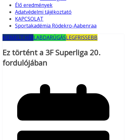
Élő eredmények
Adatvédelmi tájékoztató
KAPCSOLAT
Sportakadémia Rödekro-Aabenraa
KIEMELT HÍR
LABDARÚGÁS
LEGFRISSEBB
Ez történt a 3F Superliga 20.
fordulójában