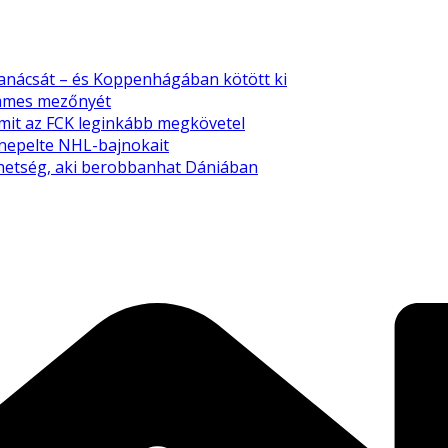
tanácsát – és Koppenhágában kötött ki
emmes mezőnyét
amit az FCK leginkább megkövetel
nnepelte NHL-bajnokait
tehetség, aki berobbanhat Dániában