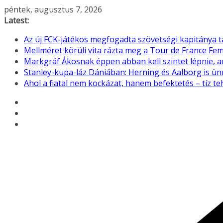
Skip
péntek, augusztus 7, 2026
to
Latest:
content
Az új FCK-játékos megfogadta szövetségi kapitánya 
Mellméret körüli vita rázta meg a Tour de France F
Markgráf Ákosnak éppen abban kell szintet lépnie, 
Stanley-kupa-láz Dániában: Herning és Aalborg is ü
Ahol a fiatal nem kockázat, hanem befektetés – tíz 