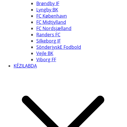
Brøndby IF
Lyngby BK
FC København
FC Midtjylland
FC Nordsjælland
Randers FC
Silkeborg IF
SönderjyskE Fodbold
Vejle BK
Viborg FF
KÉZILABDA