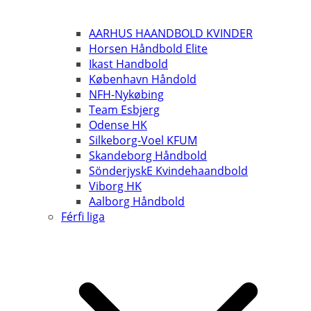
AARHUS HAANDBOLD KVINDER
Horsen Håndbold Elite
Ikast Handbold
København Håndold
NFH-Nykøbing
Team Esbjerg
Odense HK
Silkeborg-Voel KFUM
Skandeborg Håndbold
SönderjyskE Kvindehaandbold
Viborg HK
Aalborg Håndbold
Férfi liga