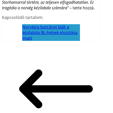
Storhamarral történt, az teljesen elfogadhatatlan. Ez
tragédia a norvég kézilabda számára”
– tette hozzá.
Kapcsolódó tartalom:
Norvégia botrányt kiált a
kézilabda BL-helyek elosztása
miatt