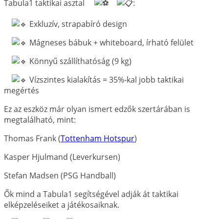
Tabula1 taktikai asztal
:
Exkluzív, strapabíró design
Mágneses bábuk + whiteboard, írható felület
Könnyű szállíthatóság (9 kg)
Vízszintes kialakítás = 35%-kal jobb taktikai
megértés
Ez az eszköz már olyan ismert edzők szertárában is
megtalálható, mint:
Thomas Frank (
Tottenham Hotspur
)
Kasper Hjulmand (Leverkursen)
Stefan Madsen (PSG Handball)
Ők mind a Tabula1 segítségével adják át taktikai
elképzeléseiket a játékosaiknak.