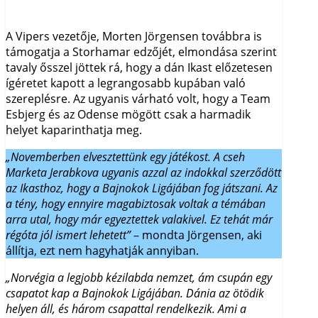
A Vipers vezetője, Morten Jörgensen továbbra is
támogatja a Storhamar edzőjét, elmondása szerint
tavaly ősszel jöttek rá, hogy a dán Ikast előzetesen
ígéretet kapott a legrangosabb kupában való
szereplésre. Az ugyanis várható volt, hogy a Team
Esbjerg és az Odense mögött csak a harmadik
helyet kaparinthatja meg.
„Novemberben elvesztettünk egy játékost. A cseh
Marketa Jerabkova ugyanis azzal az indokkal szerződött
az Ikasthoz, hogy a Bajnokok Ligájában fog játszani. Az
a tény, hogy ennyire magabiztosak voltak a témában
arra utal, hogy már egyeztettek valakivel. Ez tehát már
régóta jól ismert lehetett”
– mondta Jörgensen, aki
állítja, ezt nem hagyhatják annyiban.
„Norvégia a legjobb kézilabda nemzet, ám csupán egy
csapatot kap a Bajnokok Ligájában. Dánia az ötödik
helyen áll, és három csapattal rendelkezik. Ami a