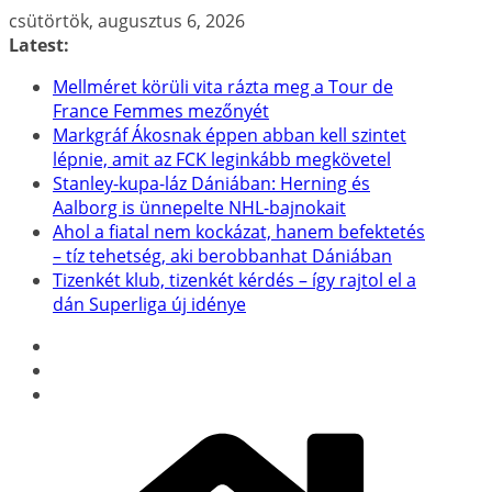
Skip
csütörtök, augusztus 6, 2026
to
Latest:
content
Mellméret körüli vita rázta meg a Tour de
France Femmes mezőnyét
Markgráf Ákosnak éppen abban kell szintet
lépnie, amit az FCK leginkább megkövetel
Stanley-kupa-láz Dániában: Herning és
Aalborg is ünnepelte NHL-bajnokait
Ahol a fiatal nem kockázat, hanem befektetés
– tíz tehetség, aki berobbanhat Dániában
Tizenkét klub, tizenkét kérdés – így rajtol el a
dán Superliga új idénye