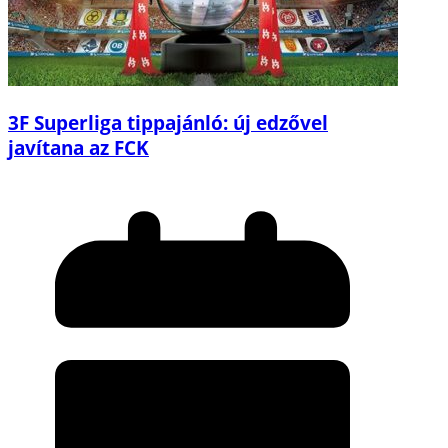
3F Superliga tippajánló: új edzővel
javítana az FCK