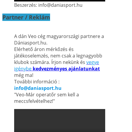
Beszerzés: info@daniasport.hu
Partner / Reklám
A dán Veo cég magyarországi partnere a
Dániasport.hu.
Elérhető áron mérkőzés és
játékoselemzés, nem csak a legnagyobb
klubok számára. Írjon nekünk és
vegye
igénybe
kedvezményes ajánlatunkat
még ma!
További információ :
info@daniasport.hu
"Veo-Már operatőr sem kell a
meccsfelvételhez!"