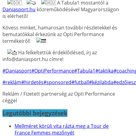
A Tabula1 mostantól a
Daniasport.hu
közreműködésével Magyarországon
is elérhető!
Kövess minket, hamarosan további részletekkel és
bemutatókkal érkezünk az Opti Performance
termékeiről!
Ha felkeltettük érdeklődésed, írj az
info@daniasport.hu címre!
#Daniasport
#OptiPerformance
#Tabula1
#taktika
#coachin
#reklám
#hirdetés
#sponsored
#futball
#kézilabda
#edzőiesz
Reklám / Fizetett partnerség az Opti Performance
céggel
Legutóbbi bejegyzések
Mellméret körüli vita rázta meg a Tour de
France Femmes mezőnyét