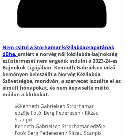
Nem csitul a Storhamar kézilabdacsapatának
dühe,
amiért a norvég női kézilabda-bajnokság
ezüstérmesét nem engedik indulni a 2023-24-es
Bajnokok Ligájában. Kenneth Gabrielsen edző
keményen beleszállt a Norvég Kézilabda
Szövetségbe, mondván, a szervezet lazsálta el az
elmúlt hónapokat, és nem képviselte méltó
módon a klubokat.
Kenneth Gabrielsen Strorhamar edzője
Fotó: Berg Pederesen / Ritzau Scanpix