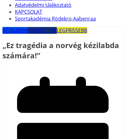
Adatvédelmi tájékoztató
KAPCSOLAT
Sportakadémia Rödekro-Aabenraa
KÉZILABDA
KIEMELT HÍR
LEGFRISSEBB
„Ez tragédia a norvég kézilabda
számára!”