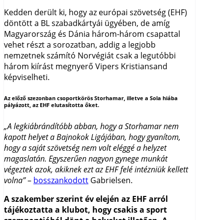
Kedden derült ki, hogy az európai szövetség (EHF)
döntött a BL szabadkártyái ügyében, de amíg
Magyarország és Dánia három-három csapattal
vehet részt a sorozatban, addig a legjobb
nemzetnek számító Norvégiát csak a legutóbbi
három kiírást megnyerő Vipers Kristiansand
képviselheti.
Az előző szezonban csoportkörös Storhamar, illetve a Sola hiába
pályázott, az EHF elutasította őket
.
„A legkiábrándítóbb abban, hogy a Storhamar nem
kapott helyet a Bajnokok Ligájában, hogy gyanítom,
hogy a saját szövetség nem volt eléggé a helyzet
magaslatán. Egyszerűen nagyon gynege munkát
végeztek azok, akiknek ezt az EHF felé intézniük kellett
volna”
–
bosszankodott
Gabrielsen.
A szakember szerint év elején az EHF arról
tájékoztatta a klubot, hogy csakis a sport