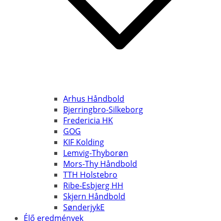
Arhus Håndbold
Bjerringbro-Silkeborg
Fredericia HK
GOG
KIF Kolding
Lemvig-Thyborøn
Mors-Thy Håndbold
TTH Holstebro
Ribe-Esbjerg HH
Skjern Håndbold
SønderjykE
Élő eredmények