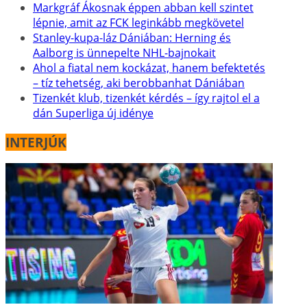
Markgráf Ákosnak éppen abban kell szintet
lépnie, amit az FCK leginkább megkövetel
Stanley-kupa-láz Dániában: Herning és
Aalborg is ünnepelte NHL-bajnokait
Ahol a fiatal nem kockázat, hanem befektetés
– tíz tehetség, aki berobbanhat Dániában
Tizenkét klub, tizenkét kérdés – így rajtol el a
dán Superliga új idénye
INTERJÚK