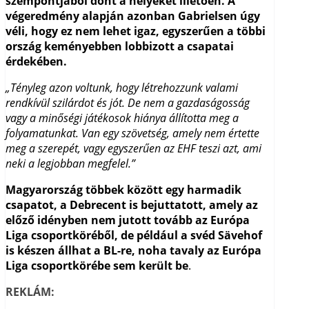
szempontjából dönt a helyeket illetően. A
végeredmény alapján azonban Gabrielsen úgy
véli, hogy ez nem lehet igaz, egyszerűen a többi
ország keményebben lobbizott a csapatai
érdekében.
„Tényleg azon voltunk, hogy létrehozzunk valami
rendkívül szilárdot és jót. De nem a gazdaságosság
vagy a minőségi játékosok hiánya állította meg a
folyamatunkat. Van egy szövetség, amely nem értette
meg a szerepét, vagy egyszerűen az EHF teszi azt, ami
neki a legjobban megfelel.”
Magyarország többek között egy harmadik
csapatot, a Debrecent is bejuttatott, amely az
előző idényben nem jutott tovább az Európa
Liga csoportköréből, de például a svéd Sävehof
is készen állhat a BL-re, noha tavaly az Európa
Liga csoportkörébe sem került be
.
REKLÁM: