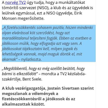
A
norvég TV2
úgy tudja, hogy a munkáltatókat
tömörítő szervezet (NISO), a klub és az ügyvédek is
leülnek egymással, ezt a NISO ügyvédje, Eirik
Monsen megerősítette.
„A fizetéscsökkentés sohasem pozitív, hiszen mindenki
olyan elvárással köt szerződést, hogy azt
maradéktalanul teljesíteni fogják. Ebben az esetben a
játékoson múlik, hogy elfogadja azt vagy sem. A
játékosokat tájékoztatni kell, milyen jogaik és
lehetőségeik vannak, majd maguk döntik el, mit
akarnak”
– nyilatkozta.
„Megdöbbentő, hogy ez még azelőtt beütött, hogy
bármi is elkezdődött”
– mondta a TV2 kézilabda-
szakértője, Bent Svele.
A klub vezérigazgatója, Jostein Sivertsen szerint
megoszlanak a vélemények a
fizetéscsökkentésről a játékosok és az
alkalmazottak között.