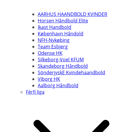
AARHUS HAANDBOLD KVINDER
Horsen Håndbold Elite
Ikast Handbold
København Håndold
NFH-Nykøbing
Team Esbjerg
Odense HK
Silkeborg-Voel KFUM
Skandeborg Håndbold
SönderjyskE Kvindehaandbold
Viborg HK
Aalborg Håndbold
Férfi liga