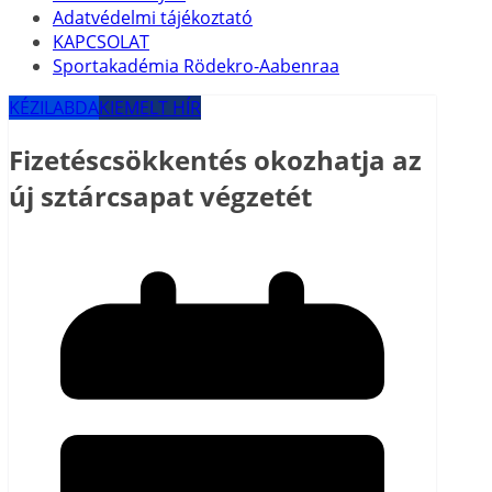
Adatvédelmi tájékoztató
KAPCSOLAT
Sportakadémia Rödekro-Aabenraa
KÉZILABDA
KIEMELT HÍR
Fizetéscsökkentés okozhatja az
új sztárcsapat végzetét