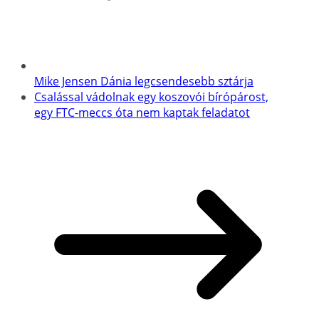
Mike Jensen Dánia legcsendesebb sztárja
Csalással vádolnak egy koszovói bírópárost,
egy FTC-meccs óta nem kaptak feladatot