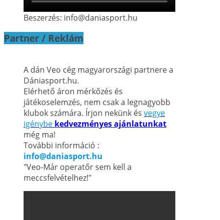
Beszerzés: info@daniasport.hu
Partner / Reklám
A dán Veo cég magyarországi partnere a
Dániasport.hu.
Elérhető áron mérkőzés és
játékoselemzés, nem csak a legnagyobb
klubok számára. Írjon nekünk és
vegye
igénybe
kedvezményes ajánlatunkat
még ma!
További információ :
info@daniasport.hu
"Veo-Már operatőr sem kell a
meccsfelvételhez!"