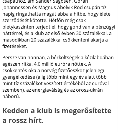
csapathoz, ám Sander Sagosen, Göran
Johannessen és Magnus Abelvik Röd csupán tíz
napig ringathatta magát abba a hitbe, hogy élete
szerződését kötötte. Hétfőn még csak
pletykaszinten terjedt el, hogy gond van a pénzügyi
háttérrel, és a klub az első évben 30 százalékkal, a
másodikban 20 százalékkal csökkenteni akarja a
fizetéseket.
Persze van honnan, a bérköltségek a kézilabdában
egészen ritka, 4,6 millió euróra nőttek. A
csökkentés oka a norvég fizetőeszköz jelenlegi
gyengélkedése (alig több mint egy év alatt több
mint tíz százalékot veszített értékéből az euróval
szemben), az energiaválság és az orosz-ukrán
háború.
Kedden a klub is megerősítette
a rossz hírt.