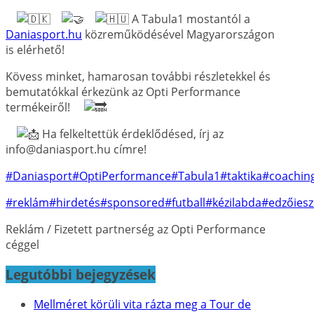
A Tabula1 mostantól a
Daniasport.hu
közreműködésével Magyarországon
is elérhető!
Kövess minket, hamarosan további részletekkel és
bemutatókkal érkezünk az Opti Performance
termékeiről!
Ha felkeltettük érdeklődésed, írj az
info@daniasport.hu címre!
#Daniasport
#OptiPerformance
#Tabula1
#taktika
#coachin
#reklám
#hirdetés
#sponsored
#futball
#kézilabda
#edzőiesz
Reklám / Fizetett partnerség az Opti Performance
céggel
Legutóbbi bejegyzések
Mellméret körüli vita rázta meg a Tour de