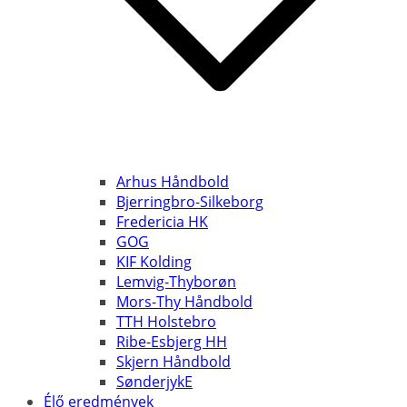
Arhus Håndbold
Bjerringbro-Silkeborg
Fredericia HK
GOG
KIF Kolding
Lemvig-Thyborøn
Mors-Thy Håndbold
TTH Holstebro
Ribe-Esbjerg HH
Skjern Håndbold
SønderjykE
Élő eredmények