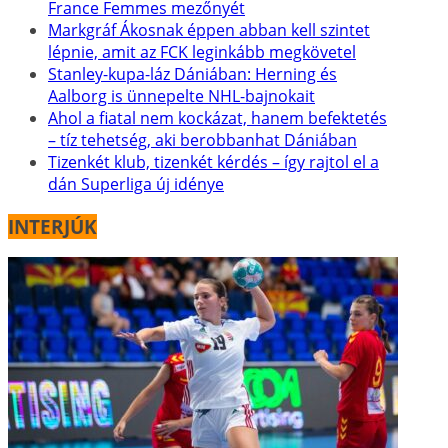
France Femmes mezőnyét
Markgráf Ákosnak éppen abban kell szintet
lépnie, amit az FCK leginkább megkövetel
Stanley-kupa-láz Dániában: Herning és
Aalborg is ünnepelte NHL-bajnokait
Ahol a fiatal nem kockázat, hanem befektetés
– tíz tehetség, aki berobbanhat Dániában
Tizenkét klub, tizenkét kérdés – így rajtol el a
dán Superliga új idénye
INTERJÚK