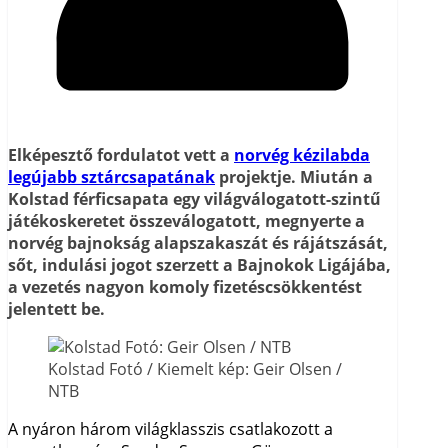
Elképesztő fordulatot vett a
norvég kézilabda
legújabb sztárcsapatának
projektje. Miután a
Kolstad férficsapata egy világválogatott-szintű
játékoskeretet összeválogatott, megnyerte a
norvég bajnokság alapszakaszát és rájátszását,
sőt, indulási jogot szerzett a Bajnokok Ligájába,
a vezetés nagyon komoly fizetéscsökkentést
jelentett be.
Kolstad Fotó / Kiemelt kép: Geir Olsen /
NTB
A nyáron három világklasszis csatlakozott a