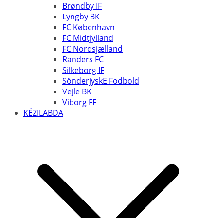
Brøndby IF
Lyngby BK
FC København
FC Midtjylland
FC Nordsjælland
Randers FC
Silkeborg IF
SönderjyskE Fodbold
Vejle BK
Viborg FF
KÉZILABDA