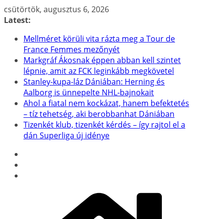
Skip
csütörtök, augusztus 6, 2026
to
Latest:
content
Mellméret körüli vita rázta meg a Tour de
France Femmes mezőnyét
Markgráf Ákosnak éppen abban kell szintet
lépnie, amit az FCK leginkább megkövetel
Stanley-kupa-láz Dániában: Herning és
Aalborg is ünnepelte NHL-bajnokait
Ahol a fiatal nem kockázat, hanem befektetés
– tíz tehetség, aki berobbanhat Dániában
Tizenkét klub, tizenkét kérdés – így rajtol el a
dán Superliga új idénye