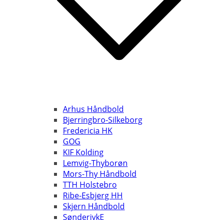
Arhus Håndbold
Bjerringbro-Silkeborg
Fredericia HK
GOG
KIF Kolding
Lemvig-Thyborøn
Mors-Thy Håndbold
TTH Holstebro
Ribe-Esbjerg HH
Skjern Håndbold
SønderjykE