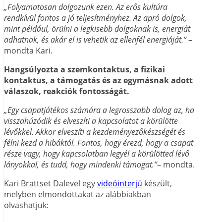
„Folyamatosan dolgozunk ezen. Az erős kultúra
rendkívül fontos a jó teljesítményhez. Az apró dolgok,
mint például, örülni a legkisebb dolgoknak is, energiát
adhatnak, és akár el is vehetik az ellenfél energiáját.”
–
mondta Kari.
Hangsúlyozta a szemkontaktus, a fizikai
kontaktus, a támogatás és az egymásnak adott
válaszok, reakciók fontosságát.
„Egy csapatjátékos számára a legrosszabb dolog az, ha
visszahúzódik és elveszíti a kapcsolatot a körülötte
lévőkkel. Akkor elveszíti a kezdeményezőkészségét és
félni kezd a hibáktól. Fontos, hogy érezd, hogy a csapat
része vagy, hogy kapcsolatban legyél a körülötted lévő
lányokkal, és tudd, hogy mindenki támogat.”
– mondta.
Kari Brattset Dalevel egy
videói
n
terjú
készült,
melyben elmondottakat az alábbiakban
olvashatjuk: