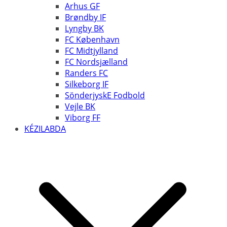
Arhus GF
Brøndby IF
Lyngby BK
FC København
FC Midtjylland
FC Nordsjælland
Randers FC
Silkeborg IF
SönderjyskE Fodbold
Vejle BK
Viborg FF
KÉZILABDA