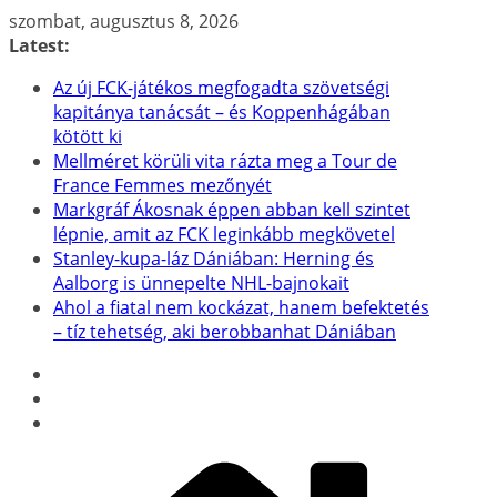
Skip
szombat, augusztus 8, 2026
to
Latest:
content
Az új FCK-játékos megfogadta szövetségi
kapitánya tanácsát – és Koppenhágában
kötött ki
Mellméret körüli vita rázta meg a Tour de
France Femmes mezőnyét
Markgráf Ákosnak éppen abban kell szintet
lépnie, amit az FCK leginkább megkövetel
Stanley-kupa-láz Dániában: Herning és
Aalborg is ünnepelte NHL-bajnokait
Ahol a fiatal nem kockázat, hanem befektetés
– tíz tehetség, aki berobbanhat Dániában