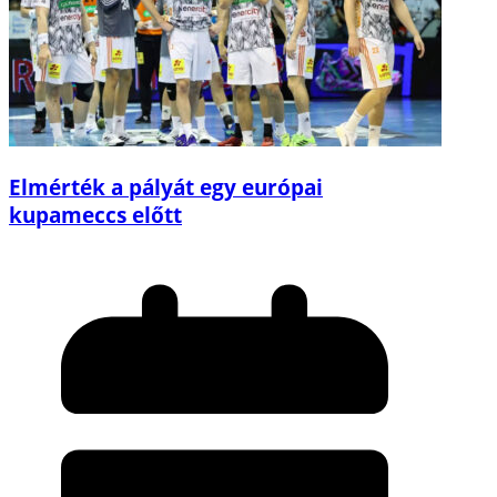
Elmérték a pályát egy európai
kupameccs előtt