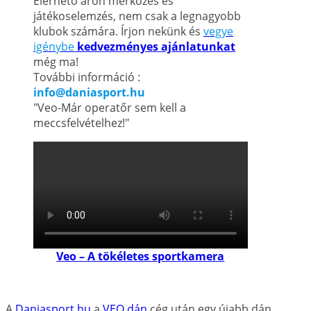
Elérhető áron mérkőzés és
játékoselemzés, nem csak a legnagyobb
klubok számára. Írjon nekünk és
vegye
igénybe
kedvezményes ajánlatunkat
még ma!
További információ :
info@daniasport.hu
"Veo-Már operatőr sem kell a
meccsfelvételhez!"
Veo – A tökéletes sportkamera
A
Daniasport.hu
a
VEO dán
cég után egy újabb dán