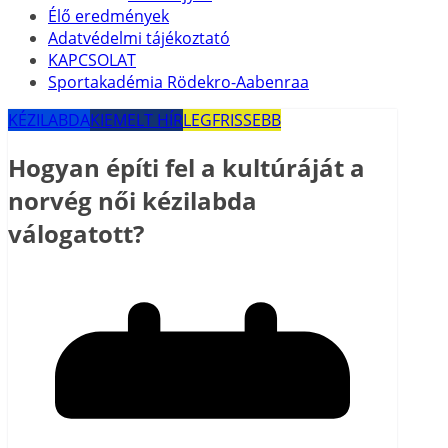
Élő eredmények
Adatvédelmi tájékoztató
KAPCSOLAT
Sportakadémia Rödekro-Aabenraa
KÉZILABDA
KIEMELT HÍR
LEGFRISSEBB
Hogyan építi fel a kultúráját a
norvég női kézilabda
válogatott?