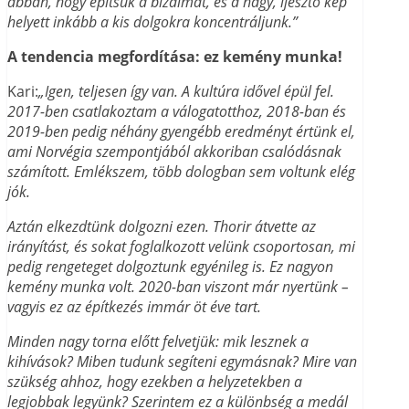
abban, hogy építsük a bizalmat, és a nagy, ijesztő kép
helyett inkább a kis dolgokra koncentráljunk.”
A tendencia megfordítása: ez kemény munka!
Kari:
„Igen, teljesen így van. A kultúra idővel épül fel.
2017-ben csatlakoztam a válogatotthoz, 2018-ban és
2019-ben pedig néhány gyengébb eredményt értünk el,
ami Norvégia szempontjából akkoriban csalódásnak
számított. Emlékszem, több dologban sem voltunk elég
jók.
Aztán elkezdtünk dolgozni ezen. Thorir átvette az
irányítást, és sokat foglalkozott velünk csoportosan, mi
pedig rengeteget dolgoztunk egyénileg is. Ez nagyon
kemény munka volt. 2020-ban viszont már nyertünk –
vagyis ez az építkezés immár öt éve tart.
Minden nagy torna előtt felvetjük: mik lesznek a
kihívások? Miben tudunk segíteni egymásnak? Mire van
szükség ahhoz, hogy ezekben a helyzetekben a
legjobbak legyünk? Szerintem ez a különbség a medál