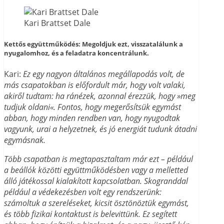
Kari Brattset Dale
Kettős együttműködés: Megoldjuk ezt, visszatalálunk a
nyugalomhoz, és a feladatra koncentrálunk.
Kari:
Ez egy nagyon általános megállapodás volt, de
más csapatokban is előfordult már, hogy volt valaki,
akiről tudtam: ha ránézek, azonnal érezzük, hogy »meg
tudjuk oldani«. Fontos, hogy megerősítsük egymást
abban, hogy minden rendben van, hogy nyugodtak
vagyunk, urai a helyzetnek, és jó energiát tudunk átadni
egymásnak.
Több csapatban is megtapasztaltam már ezt – például
a beállók közötti együttműködésben vagy a melletted
álló játékossal kialakított kapcsolatban. Skogranddal
például a védekezésben volt egy rendszerünk:
számoltuk a szereléseket, kicsit ösztönöztük egymást,
és több fizikai kontaktust is belevittünk. Ez segített