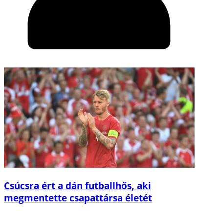
Csúcsra ért a dán futballhős, aki
megmentette csapattársa életét