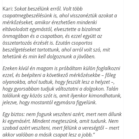
Kari:
Sokat beszélünk erről. Volt több
csapatmegbeszélésünk is, ahol visszanéztük azokat a
mérkőzéseket, amikor érezhetően mindenki
eltávolodott egymástól, elvesztette a bizalmat
önmagában és a csapatban, és ezzel együtt az
összetartozás érzését is. Ezután csoportos
beszélgetéseket tartottunk, ahol arról volt szó, mit
tehetünk és min kell dolgoznunk a jövőben.
Ezeken kívül én magam is próbáltam külön foglalkozni
ezzel, és beépíteni a következő mérkőzésekbe – főleg
olyanokba, ahol tudtuk, hogy feszült lesz a helyzet –,
hogy gyorsabban tudjuk változtatni a dolgokon. Talán
találunk egy közös szót is, amit ilyenkor kimondhatunk,
jelezve, hogy mostantól egymásra figyelünk.
Egy biztos: nem fogunk veszíteni azért, mert nem állunk
ki egymásért. Mindent megteszünk, amit tudunk. Nem
szabad azért veszíteni, mert félünk a vereségtől – mert
akkor valóban a másik csapat lesz a jobb.”