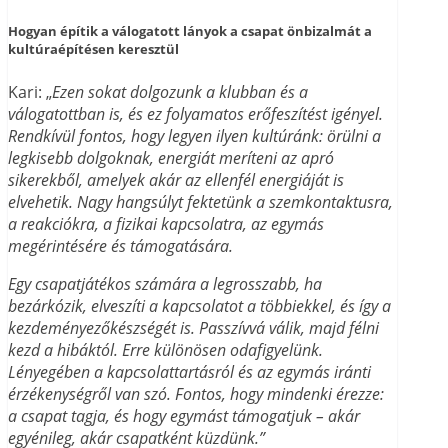
Hogyan építik a válogatott lányok a csapat önbizalmát a
kultúraépítésen keresztül
Kari: „
Ezen sokat dolgozunk a klubban és a
válogatottban is, és ez folyamatos erőfeszítést igényel.
Rendkívül fontos, hogy legyen ilyen kultúránk: örülni a
legkisebb dolgoknak, energiát meríteni az apró
sikerekből, amelyek akár az ellenfél energiáját is
elvehetik. Nagy hangsúlyt fektetünk a szemkontaktusra,
a reakciókra, a fizikai kapcsolatra, az egymás
megérintésére és támogatására.
Egy csapatjátékos számára a legrosszabb, ha
bezárkózik, elveszíti a kapcsolatot a többiekkel, és így a
kezdeményezőkészségét is. Passzívvá válik, majd félni
kezd a hibáktól. Erre különösen odafigyelünk.
Lényegében a kapcsolattartásról és az egymás iránti
érzékenységről van szó. Fontos, hogy mindenki érezze:
a csapat tagja, és hogy egymást támogatjuk – akár
egyénileg, akár csapatként küzdünk.”