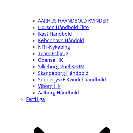
AARHUS HAANDBOLD KVINDER
Horsen Håndbold Elite
Ikast Handbold
København Håndold
NFH-Nykøbing
Team Esbjerg
Odense HK
Silkeborg-Voel KFUM
Skandeborg Håndbold
SönderjyskE Kvindehaandbold
Viborg HK
Aalborg Håndbold
Férfi liga