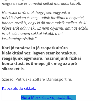
megszerzése és a medál nélkül maradás között.
Nemcsak arról szól, hogy jelen vagyunk a
mérkőzéseken és meg tudjuk fordítani a helyzetet,
hanem arról is, hogy ki áll ott a másik mellett, és ki
képes erőt adni neki. Ez nem olyasmi, amit az edzők
írnak elő, hanem sokkal inkább a mi
kezdeményezésünk.”
Kari jó tanácsai a jó csapatkultúra
kialakításához: legyen szemkontaktus,
reagáljunk egymásra, használjunk fizikai
kontaktust, és ünnepeljük meg az apró
sikereket is.
Szerző: Petruska Zoltán/ Daniasport.hu
Kapcsolódó cikkek:
Nora Mörk, és az új családtag