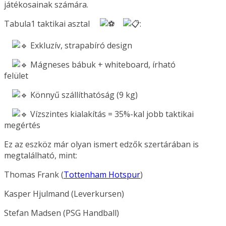
játékosainak számára.
Tabula1 taktikai asztal
:
Exkluzív, strapabíró design
Mágneses bábuk + whiteboard, írható
felület
Könnyű szállíthatóság (9 kg)
Vízszintes kialakítás = 35%-kal jobb taktikai
megértés
Ez az eszköz már olyan ismert edzők szertárában is
megtalálható, mint:
Thomas Frank (
Tottenham Hotspur
)
Kasper Hjulmand (Leverkursen)
Stefan Madsen (PSG Handball)