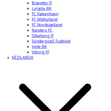
Brøndby IF
Lyngby BK
FC København
FC Midtjylland
FC Nordsjælland
Randers FC
Silkeborg IF
SönderjyskE Fodbold
Vejle BK
Viborg FF
KÉZILABDA