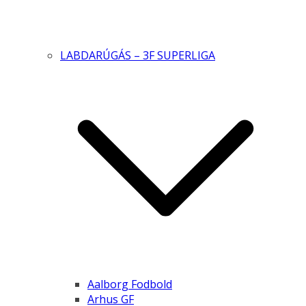
LABDARÚGÁS – 3F SUPERLIGA
Aalborg Fodbold
Arhus GF