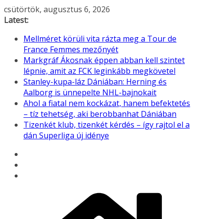
Skip
csütörtök, augusztus 6, 2026
to
Latest:
content
Mellméret körüli vita rázta meg a Tour de
France Femmes mezőnyét
Markgráf Ákosnak éppen abban kell szintet
lépnie, amit az FCK leginkább megkövetel
Stanley-kupa-láz Dániában: Herning és
Aalborg is ünnepelte NHL-bajnokait
Ahol a fiatal nem kockázat, hanem befektetés
– tíz tehetség, aki berobbanhat Dániában
Tizenkét klub, tizenkét kérdés – így rajtol el a
dán Superliga új idénye