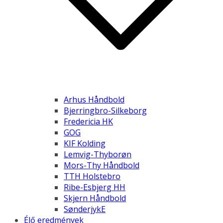
Arhus Håndbold
Bjerringbro-Silkeborg
Fredericia HK
GOG
KIF Kolding
Lemvig-Thyborøn
Mors-Thy Håndbold
TTH Holstebro
Ribe-Esbjerg HH
Skjern Håndbold
SønderjykE
Élő eredmények