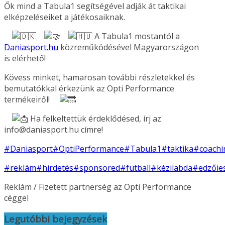
Ők mind a Tabula1 segítségével adják át taktikai
elképzeléseiket a játékosaiknak.
A Tabula1 mostantól a
Daniasport.hu
közreműködésével Magyarországon
is elérhető!
Kövess minket, hamarosan további részletekkel és
bemutatókkal érkezünk az Opti Performance
termékeiről!
Ha felkeltettük érdeklődésed, írj az
info@daniasport.hu címre!
#Daniasport
#OptiPerformance
#Tabula1
#taktika
#coachi
#reklám
#hirdetés
#sponsored
#futball
#kézilabda
#edzőie
Reklám / Fizetett partnerség az Opti Performance
céggel
Legutóbbi bejegyzések