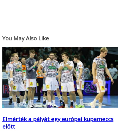
You May Also Like
Elmérték a pályát egy európai kupameccs
előtt