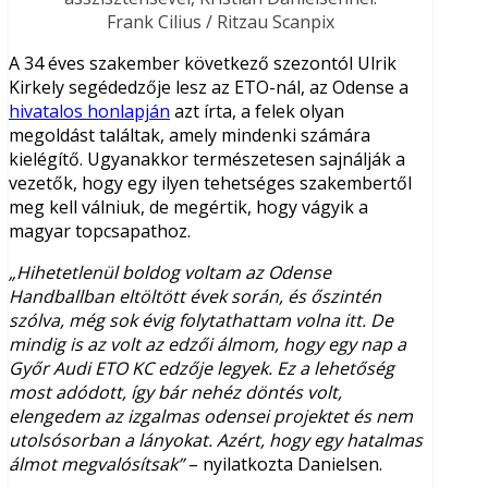
Frank Cilius / Ritzau Scanpix
A 34 éves szakember következő szezontól Ulrik
Kirkely segédedzője lesz az ETO-nál, az Odense a
hivatalos honlapján
azt írta, a felek olyan
megoldást találtak, amely mindenki számára
kielégítő. Ugyanakkor természetesen sajnálják a
vezetők, hogy egy ilyen tehetséges szakembertől
meg kell válniuk, de megértik, hogy vágyik a
magyar topcsapathoz.
„Hihetetlenül boldog voltam az Odense
Handballban eltöltött évek során, és őszintén
szólva, még sok évig folytathattam volna itt. De
mindig is az volt az edzői álmom, hogy egy nap a
Győr Audi ETO KC edzője legyek. Ez a lehetőség
most adódott, így bár nehéz döntés volt,
elengedem az izgalmas odensei projektet és nem
utolsósorban a lányokat. Azért, hogy egy hatalmas
álmot megvalósítsak”
– nyilatkozta Danielsen.