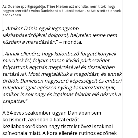
Az Odense sportigazgatója, Trine Nielsen azt mondta, nem titok, hogy
nagyon szerették volna Danielsent a klubnál tartani, sokat is tettek ennek
érdekében.
„ Amikor Dánia egyik legnagyobb
kézilabdaedzőjével dolgozol, helytelen lenne nem
küzdeni a maradásáér
t” – mondta.
„Annak ellenére, hogy különböző forgatókönyvek
merültek fel, folyamatosan kiváló párbeszédet
folytattunk egymás megértésével és tiszteletben
tartásával. Most megtaláltuk a megoldást, és ennek
örülök. Danielsen nagyszerű képességeit és emberi
tulajdonságait egészen nyárig kamatoztathatjuk,
amikor is sok nagy és izgalmas feladat elé nézünk a
csapattal.”
A 34 éves szakember ugyan Dániában sem
közismert, azonban a fiatal edzőt
kézilabdakörökben nagy tisztelet övezi szakmai
színvonala miatt. A kora ellenére rutinos edzőnek