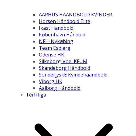
AARHUS HAANDBOLD KVINDER
Horsen Håndbold Elite
Ikast Handbold
København Håndold
NFH-Nykøbing
Team Esbjerg
Odense HK
Silkeborg-Voel KFUM
Skandeborg Håndbold
SönderjyskE Kvindehaandbold
Viborg HK
Aalborg Håndbold
Férfi liga