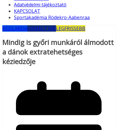
Adatvédelmi tájékoztató
KAPCSOLAT
Sportakadémia Rödekro-Aabenraa
KÉZILABDA
KIEMELT HÍR
LEGFRISSEBB
Mindig is győri munkáról álmodott
a dánok extratehetséges
kéziedzője