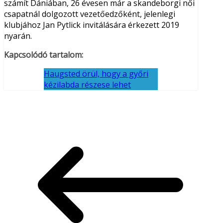
számít Dániában, 26 évesen már a skandeborgi női
csapatnál dolgozott vezetőedzőként, jelenlegi
klubjához Jan Pytlick invitálására érkezett 2019
nyarán.
Kapcsolódó tartalom:
Haugsted örül, hogy a győri
kézilabda részese lehet