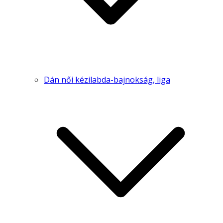
Dán női kézilabda-bajnokság, liga