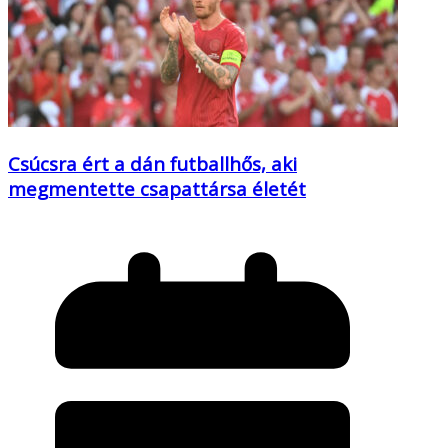
Csúcsra ért a dán futballhős, aki
megmentette csapattársa életét