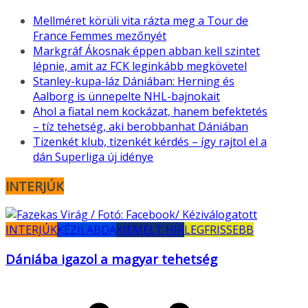
Mellméret körüli vita rázta meg a Tour de
France Femmes mezőnyét
Markgráf Ákosnak éppen abban kell szintet
lépnie, amit az FCK leginkább megkövetel
Stanley-kupa-láz Dániában: Herning és
Aalborg is ünnepelte NHL-bajnokait
Ahol a fiatal nem kockázat, hanem befektetés
– tíz tehetség, aki berobbanhat Dániában
Tizenkét klub, tizenkét kérdés – így rajtol el a
dán Superliga új idénye
INTERJÚK
INTERJÚK
KÉZILABDA
KIEMELT HÍR
LEGFRISSEBB
Dániába igazol a magyar tehetség