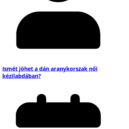
Ismét jöhet a dán aranykorszak női
kézilabdában?