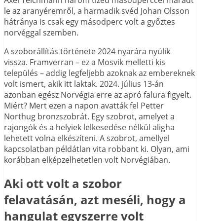
Axel Teichmann három tized másodperccel maradt
le az aranyéremről, a harmadik svéd Johan Olsson
hátránya is csak egy másodperc volt a győztes
norvéggal szemben.
A szoborállítás története 2024 nyarára nyúlik
vissza. Framverran – ez a Mosvik melletti kis
település – addig legfeljebb azoknak az embereknek
volt ismert, akik itt laktak. 2024. július 13-án
azonban egész Norvégia erre az apró falura figyelt.
Miért? Mert ezen a napon avatták fel Petter
Northug bronzszobrát. Egy szobrot, amelyet a
rajongók és a helyiek lelkesedése nélkül aligha
lehetett volna elkészíteni. A szobrot, amellyel
kapcsolatban példátlan vita robbant ki. Olyan, ami
korábban elképzelhetetlen volt Norvégiában.
Aki ott volt a szobor
felavatásán, azt meséli, hogy a
hangulat egyszerre volt