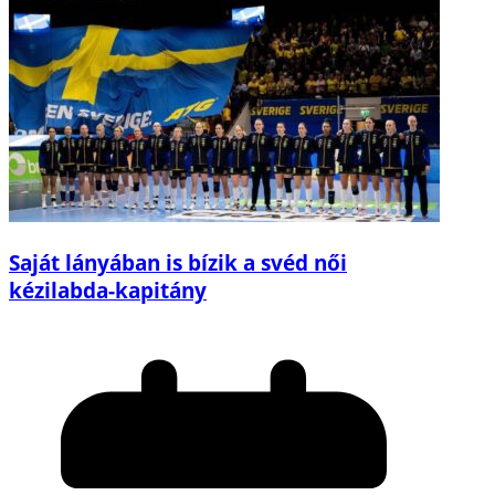
Saját lányában is bízik a svéd női
kézilabda-kapitány