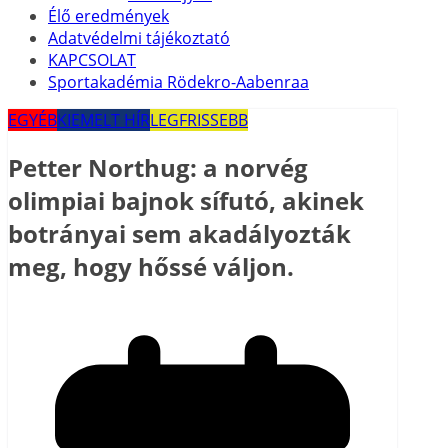
Élő eredmények
Adatvédelmi tájékoztató
KAPCSOLAT
Sportakadémia Rödekro-Aabenraa
EGYÉB
KIEMELT HÍR
LEGFRISSEBB
Petter Northug: a norvég
olimpiai bajnok sífutó, akinek
botrányai sem akadályozták
meg, hogy hőssé váljon.