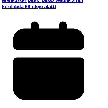
Menedzser játék: Játssz velünk a női
kézilabda EB ideje alatt!