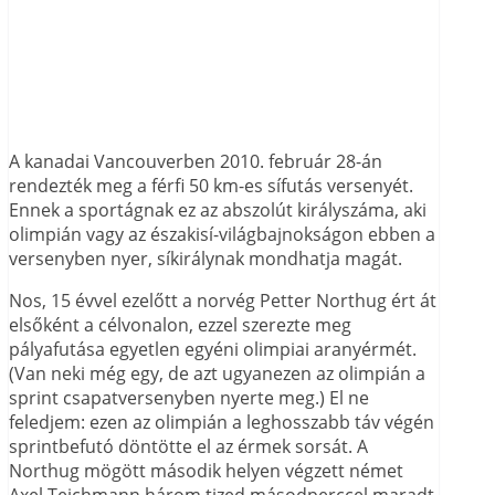
A kanadai Vancouverben 2010. február 28-án
rendezték meg a férfi 50 km-es sífutás versenyét.
Ennek a sportágnak ez az abszolút királyszáma, aki
olimpián vagy az északisí-világbajnokságon ebben a
versenyben nyer, síkirálynak mondhatja magát.
Nos, 15 évvel ezelőtt a norvég Petter Northug ért át
elsőként a célvonalon, ezzel szerezte meg
pályafutása egyetlen egyéni olimpiai aranyérmét.
(Van neki még egy, de azt ugyanezen az olimpián a
sprint csapatversenyben nyerte meg.) El ne
feledjem: ezen az olimpián a leghosszabb táv végén
sprintbefutó döntötte el az érmek sorsát. A
Northug mögött második helyen végzett német