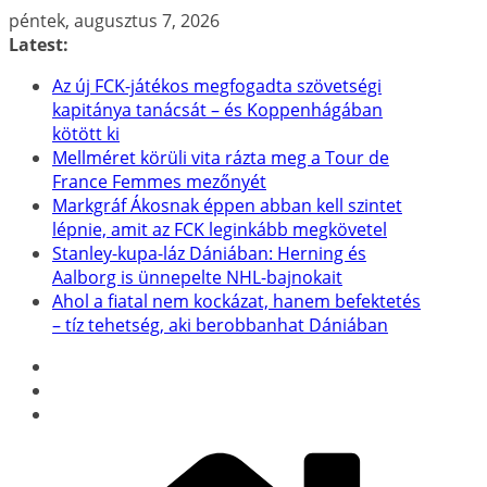
Skip
péntek, augusztus 7, 2026
to
Latest:
content
Az új FCK-játékos megfogadta szövetségi
kapitánya tanácsát – és Koppenhágában
kötött ki
Mellméret körüli vita rázta meg a Tour de
France Femmes mezőnyét
Markgráf Ákosnak éppen abban kell szintet
lépnie, amit az FCK leginkább megkövetel
Stanley-kupa-láz Dániában: Herning és
Aalborg is ünnepelte NHL-bajnokait
Ahol a fiatal nem kockázat, hanem befektetés
– tíz tehetség, aki berobbanhat Dániában