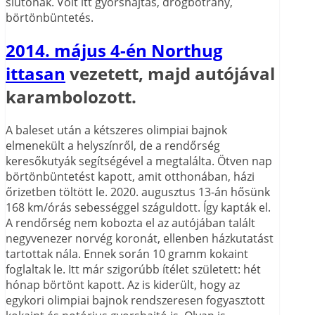
síutónak. Volt itt gyorshajtás, drogbotrány,
börtönbüntetés.
2014. május 4-én Northug
ittasan
vezetett, majd autójával
karambolozott.
A baleset után a kétszeres olimpiai bajnok
elmenekült a helyszínről, de a rendőrség
keresőkutyák segítségével a megtalálta. Ötven nap
börtönbüntetést kapott, amit otthonában, házi
őrizetben töltött le. 2020. augusztus 13-án hősünk
168 km/órás sebességgel száguldott. Így kapták el.
A rendőrség nem kobozta el az autójában talált
negyvenezer norvég koronát, ellenben házkutatást
tartottak nála. Ennek során 10 gramm kokaint
foglaltak le. Itt már szigorúbb ítélet született: hét
hónap börtönt kapott. Az is kiderült, hogy az
egykori olimpiai bajnok rendszeresen fogyasztott