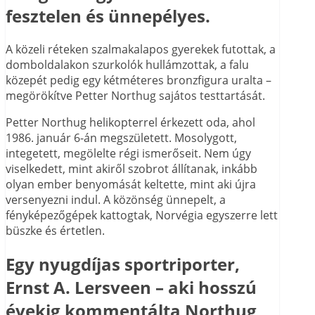
fesztelen és ünnepélyes.
A közeli réteken szalmakalapos gyerekek futottak, a
domboldalakon szurkolók hullámzottak, a falu
közepét pedig egy kétméteres bronzfigura uralta –
megörökítve Petter Northug sajátos testtartását.
Petter Northug helikopterrel érkezett oda, ahol
1986. január 6-án megszületett. Mosolygott,
integetett, megölelte régi ismerőseit. Nem úgy
viselkedett, mint akiről szobrot állítanak, inkább
olyan ember benyomását keltette, mint aki újra
versenyezni indul. A közönség ünnepelt, a
fényképezőgépek kattogtak, Norvégia egyszerre lett
büszke és értetlen.
Egy nyugdíjas sportriporter,
Ernst A. Lersveen – aki hosszú
évekig kommentálta Northug