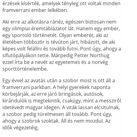
érzések kísérték, amelyek tényleg ott voltak minden
framverrani ember lelkében.
Aki erre az alkotásra ránéz, egészen biztosan nem
egy olimpiai éremtáblázatot lát. Hanem egy ember,
egy sportoló történetét. Olyan emberét, aki az
életében többször is tévúton járt, hibázott, de aki
képes volt felállni és tovább futni. Pont úgy, ahogy a
sífutópályákon tette. Márpedig Petter Northug
ezzel írta be a nevét az egyetemes és a norvég
sporttörténelembe.
Egy évvel az avatás után a szobor most is ott áll a
framverrani parkban. A helyi gyerekek naponta
körbejárják, az erre járó bringások, autósok,
kirándulók is megtekintik, csakúgy, mint a messziről
idetévedt magyar idegen. A viták lassan elcsitulnak,
a szobor pedig türelmesen áll tovább. Pont úgy,
ahogy a szobrok szoktak. Áll és nem mozdul. Az
idők végezetéig.