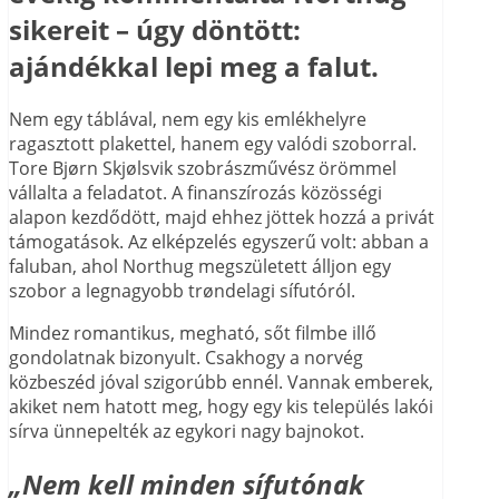
sikereit – úgy döntött:
ajándékkal lepi meg a falut.
Nem egy táblával, nem egy kis emlékhelyre
ragasztott plakettel, hanem egy valódi szoborral.
Tore Bjørn Skjølsvik szobrászművész örömmel
vállalta a feladatot. A finanszírozás közösségi
alapon kezdődött, majd ehhez jöttek hozzá a privát
támogatások. Az elképzelés egyszerű volt: abban a
faluban, ahol Northug megszületett álljon egy
szobor a legnagyobb trøndelagi sífutóról.
Mindez romantikus, megható, sőt filmbe illő
gondolatnak bizonyult. Csakhogy a norvég
közbeszéd jóval szigorúbb ennél. Vannak emberek,
akiket nem hatott meg, hogy egy kis település lakói
sírva ünnepelték az egykori nagy bajnokot.
„Nem kell minden sífutónak