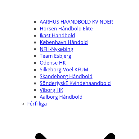
AARHUS HAANDBOLD KVINDER
Horsen Håndbold Elite
Ikast Handbold
København Håndold
NFH-Nykøbing
Team Esbjerg
Odense HK
Silkeborg-Voel KFUM
Skandeborg Håndbold
SönderjyskE Kvindehaandbold
Viborg HK
Aalborg Håndbold
Férfi liga