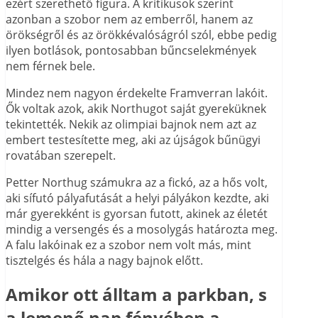
ezért szerethető figura. A kritikusok szerint
azonban a szobor nem az emberről, hanem az
örökségről és az örökkévalóságról szól, ebbe pedig
ilyen botlások, pontosabban bűncselekmények
nem férnek bele.
Mindez nem nagyon érdekelte Framverran lakóit.
Ők voltak azok, akik Northugot saját gyereküknek
tekintették. Nekik az olimpiai bajnok nem azt az
embert testesítette meg, aki az újságok bűnügyi
rovatában szerepelt.
Petter Northug számukra az a fickó, az a hős volt,
aki sífutó pályafutását a helyi pályákon kezdte, aki
már gyerekként is gyorsan futott, akinek az életét
mindig a versengés és a mosolygás határozta meg.
A falu lakóinak ez a szobor nem volt más, mint
tisztelgés és hála a nagy bajnok előtt.
Amikor ott álltam a parkban, s
a lemenő nap fényében a