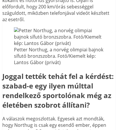
kokaint és notórius gyorshajtó is. Olyan is
előfordult, hogy 200 km/órás sebességgel
száguldott, miközben telefonjával videót készített
az esetről.
Petter Northug, a norvég olimpiai bajnok
sífutó bronzszobra. Fotó/Kiemelt kép:
Lantos Gábor (privát)
Joggal tették tehát fel a kérdést:
szabad-e egy ilyen múlttal
rendelkező sportolónak még az
életében szobrot állítani?
A válaszok megoszlottak. Egyesek azt mondták,
hogy Northug is csak egy esendő ember, éppen