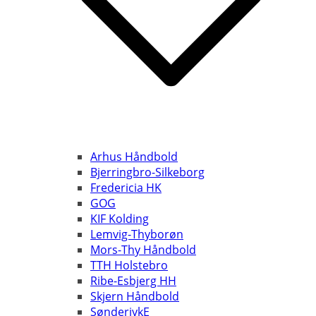
Arhus Håndbold
Bjerringbro-Silkeborg
Fredericia HK
GOG
KIF Kolding
Lemvig-Thyborøn
Mors-Thy Håndbold
TTH Holstebro
Ribe-Esbjerg HH
Skjern Håndbold
SønderjykE