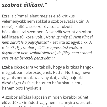
szobrot állítani.”
Ezzel a címmel jelent meg az első kritikus
véleménycikk nem sokkal a szoboravatás után. A
norvég kultúra sokszor óvatos a túlzott
hőskultusszal szemben. A szerzők szerint a szobor
felállítása túl korai volt.
„Northug még él. Nem tűnt el,
nem zárult le a pályafutása” –
ezt írta az egyik cikk. A
másik?
„Egy szobor felállítása presztízskérdés, a
folyamatot nem szabad siettetni, de főleg nem szabad
erre az emberektől pénzt kérni.”
Ezek a cikkek arra voltak jók, hogy a kritikus hangok
még jobban felerősödjenek.
Petter Northug neve
ugyanis nemcsak az aranyakat, a világbajnoki
dicsőséget és felejthetetlen befutókat jelenti,
hanem botrányokat is.
A szobor állítása kapcsán minden korábbi bűnét
elővették az imádott vagy nem is annyira szeretett