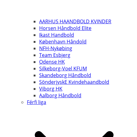
AARHUS HAANDBOLD KVINDER
Horsen Håndbold Elite
Ikast Handbold
København Håndold
NFH-Nykøbing
Team Esbjerg
Odense HK
Silkeborg-Voel KFUM
Skandeborg Håndbold
SönderjyskE Kvindehaandbold
Viborg HK
Aalborg Håndbold
Férfi liga