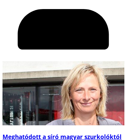
Meghatódott a síró magyar szurkolóktól