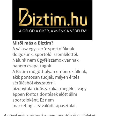
Mitől más a Biztim?
A válasz egyszerű: sportolóknak
dolgozunk, sportolói szemlélettel.
Nálunk nem ügyfélszámok vannak,
hanem csapattagok.
A Biztim mögött olyan emberek állnak,
akik pontosan tudják, milyen érzés
sérülésből visszatérni,
bizonytalan időszakokat megélni, vagy
éppen fontos döntések előtt állni
sportolóként. Ez nem
marketing – ez valódi tapasztalat.
„A növekedés számunkra nem pusztán új ügyfeleket