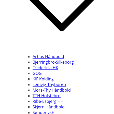
Arhus Håndbold
Bjerringbro-Silkeborg
Fredericia HK
GOG
KIF Kolding
Lemvig-Thyborøn
Mors-Thy Håndbold
TTH Holstebro
Ribe-Esbjerg HH
Skjern Håndbold
SønderjykE