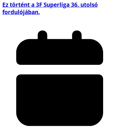
Ez történt a 3F Superliga 36. utolsó
fordulójában.