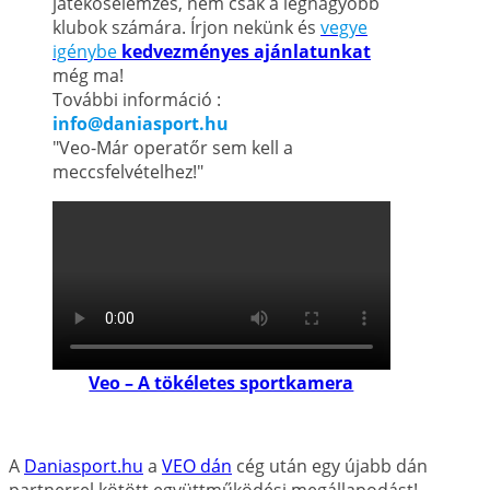
játékoselemzés, nem csak a legnagyobb
klubok számára. Írjon nekünk és
vegye
igénybe
kedvezményes ajánlatunkat
még ma!
További információ :
info@daniasport.hu
"Veo-Már operatőr sem kell a
meccsfelvételhez!"
Veo – A tökéletes sportkamera
A
Daniasport.hu
a
VEO dán
cég után egy újabb dán
partnerrel kötött együttműködési megállapodást!