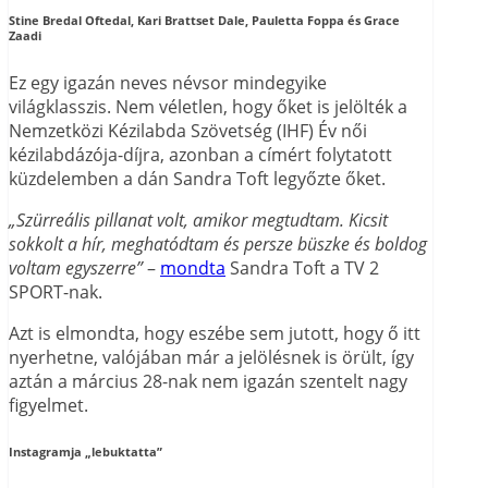
Stine Bredal Oftedal, Kari Brattset Dale, Pauletta Foppa és Grace
Zaadi
Ez egy igazán neves névsor mindegyike
világklasszis. Nem véletlen, hogy őket is jelölték a
Nemzetközi Kézilabda Szövetség (IHF) Év női
kézilabdázója-díjra, azonban a címért folytatott
küzdelemben a dán Sandra Toft legyőzte őket.
„Szürreális pillanat volt, amikor megtudtam. Kicsit
sokkolt a hír, meghatódtam és persze büszke és boldog
voltam egyszerre”
–
mondta
Sandra Toft a TV 2
SPORT-nak.
Azt is elmondta, hogy eszébe sem jutott, hogy ő itt
nyerhetne, valójában már a jelölésnek is örült, így
aztán a március 28-nak nem igazán szentelt nagy
figyelmet.
Instagramja „lebuktatta”