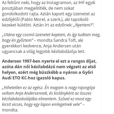
Az feltűnt neki, hogy az Instagramon, az IHF egyik
posztjában megjelölték, de nem sokat
gondolkodott rajta. Aztán kapott egy üzenetet az
edzőjétől (Pablo Morel, a szerk.), aki tapsikoló
kezeket küldött. Aztán írt az edzőnek:
„Nyertem?”.
„Utána egy csomó üzenetet kaptam, és így tudtam meg,
hogy én győztem”
– mondta Sandra Toft, aki
gyerekkori kedvence, Anja Andersen után
ugyancsak a világ legjobb kézilabdázója lett.
Andersen 1997-ben nyerte el ezt a rangos díjat,
azóta dán női kézilabdázó nem végzett az első
helyen, ezért még büszkébb a nyáron a Győri
Audi ETO KC-hoz igazoló kapus.
„Hihetetlen ez az egész. Én magam is nagy rajongója
voltam Anja Andersennek, és kislányként az összes
kézilabdaiskolájába elmentem. Szóval ez most egy
kicsit vicces, hogy egy lapon emlegetnek vele”
–
mondta.