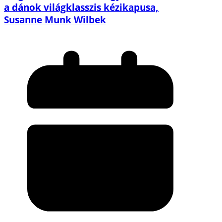
a dánok világklasszis kézikapusa,
Susanne Munk Wilbek