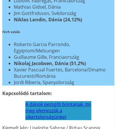
Ludovic Fabregas, Franiciaország
Mathias Gidsel, Dánia
Jim Gottfridsson, Svédország
Niklas Landin, Dánia (24,12%)
Férfi edzők
Roberto Garcia Parrondo,
Egyiptom/Melsungen
Guillaume Gille, Franciaország
Nikolaj Jacobsen, Dánia (51,2%)
Xavier Pascual Fuertes, Barcelona/Dinamo
Bucuresti/Románia
Jordi Riberia, Spanyolország
Kapcsolódó tartalom:
A dánok pezsgőt bontanak, mi
meg elemezzük a
sikertelenségünket
Kiemelt kép: Liselotte Sabroe / Riztau Scanpix