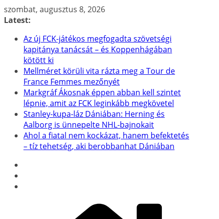
Skip
szombat, augusztus 8, 2026
to
Latest:
content
Az új FCK-játékos megfogadta szövetségi
kapitánya tanácsát – és Koppenhágában
kötött ki
Mellméret körüli vita rázta meg a Tour de
France Femmes mezőnyét
Markgráf Ákosnak éppen abban kell szintet
lépnie, amit az FCK leginkább megkövetel
Stanley-kupa-láz Dániában: Herning és
Aalborg is ünnepelte NHL-bajnokait
Ahol a fiatal nem kockázat, hanem befektetés
– tíz tehetség, aki berobbanhat Dániában