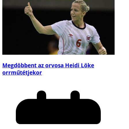
Megdöbbent az orvosa Heidi Löke
orrműtétjekor