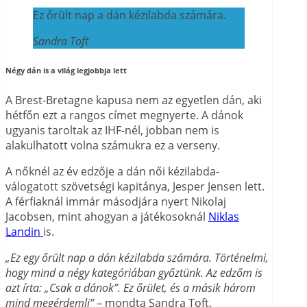
Ez őrült nap a dán kézilabda számára.
Sandra Toft
Négy dán is a világ legjobbja lett
A Brest-Bretagne kapusa nem az egyetlen dán, aki
hétfőn ezt a rangos címet megnyerte. A dánok
ugyanis taroltak az IHF-nél, jobban nem is
alakulhatott volna számukra ez a verseny.
A nőknél az év edzője a dán női kézilabda-
válogatott szövetségi kapitánya, Jesper Jensen lett.
A férfiaknál immár másodjára nyert Nikolaj
Jacobsen, mint ahogyan a játékosoknál
Niklas
Landin
is.
„Ez egy őrült nap a dán kézilabda számára. Történelmi,
hogy mind a négy kategóriában győztünk. Az edzőm is
azt írta: „Csak a dánok”. Ez őrület, és a másik három
mind megérdemli”
– mondta Sandra Toft.