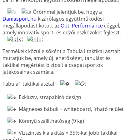
Örömmel jelentjük be, hogy a
Daniasport.hu
kizárólagos együttműködési
megállapodást kötött az
Opti Performance
céggel,
amely innovatív sport- és edzői eszközöket fejleszt.
Termékeik közül elsőként a Tabula1 taktikai asztalt
mutatjuk be, amely új lehetőséget, tanulást és
taktikai megértést biztosít a csapatsportok
játékosainak számára.
Tabula1 taktikai asztal
:
Exkluzív, strapabíró design
Mágneses bábuk + whiteboard, írható felület
Könnyű szállíthatóság (9 kg)
Vízszintes kialakítás = 35%-kal jobb taktikai
megértés