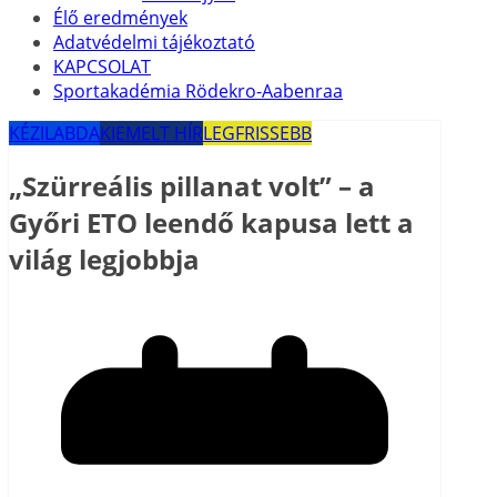
Élő eredmények
Adatvédelmi tájékoztató
KAPCSOLAT
Sportakadémia Rödekro-Aabenraa
KÉZILABDA
KIEMELT HÍR
LEGFRISSEBB
„Szürreális pillanat volt” – a
Győri ETO leendő kapusa lett a
világ legjobbja