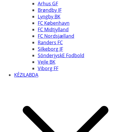
Arhus GF
Brøndby IF
Lyngby BK
FC København
FC Midtjylland
FC Nordsjælland
Randers FC
Silkeborg IF
SönderjyskE Fodbold
Vejle BK
Viborg FF
KÉZILABDA