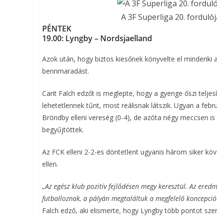
A 3F Superliga 20. forduló
PÉNTEK
19.00:
Lyngby – Nordsjaelland
Azok után, hogy biztos kiesőnek könyvelte el mindenki a
bennmaradást.
Carit Falch edzőt is meglepte, hogy a gyenge őszi teljes
lehetetlennek tűnt, most reálisnak látszik. Ugyan a febr
Bröndby elleni vereség (0-4), de azóta négy meccsen i
begyűjtöttek.
Az FCK elleni 2-2-es döntetlent ugyanis három siker köve
ellen.
„Az egész klub pozitív fejlődésen megy keresztül. Az ere
futballoznak, a pályán megtaláltuk a megfelelő koncepció
Falch edző, aki elismerte, hogy Lyngby több pontot sze