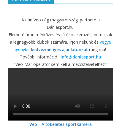
A dán Veo cég magyarországi partnere a
Dániasport.hu.
Elérhető áron mérkőzés és játékoselemzés, nem csak
a legnagyobb klubok számára. Írjon nekünk és
vegye
igénybe
kedvezményes ajánlatunkat
még ma!
További információ :
info@daniasport.hu
"Veo-Már operatőr sem kell a meccsfelvételhez!"
Veo – A tökéletes sportkamera