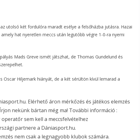
 az utolsó két fordulóra maradt esélye a felsőházba jutásra. Hazai
, amely hat nyeretlen meccs után legutóbb végre 1-0-ra nyerni
ppályás Mads Greve ismét játszhat, de Thomas Gundelund és
szerepelhet.
 Oscar Hiljemark hiányát, de a két sérültön kívül lemarad a
szági partnere a Dániasport.hu.
lemzés nem csak a legnagyobb klubok számára.