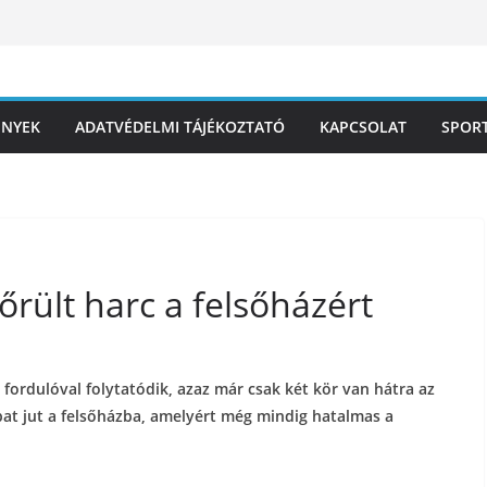
ÉNYEK
ADATVÉDELMI TÁJÉKOZTATÓ
KAPCSOLAT
SPOR
őrült harc a felsőházért
 fordulóval folytatódik, azaz már csak két kör van hátra az
apat jut a felsőházba, amelyért még mindig hatalmas a