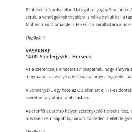
Pénteken a Nordsjaelland látogat a Lyngby Stadionba. 
sérült, a vendégeknek továbbra is nélkülözniük kell a t
Mohammed Diomande is felkerült a sérültlistára a hoss
Tippünk: 1
VASÁRNAP
14.00:
SönderjyskE – Horsens
Az a szerencséje a haderslevi csapatnak, hogy annyira
megmaradt az esélye a felsőházra, hogy a legutóbbi hat
A SönderjyskE egy hete az OB ellen ért el 1-1-es döntetl
szeretné folytatni a rájátszásban.
Az ellenfél az utolsó helyen szerénykedő Horsens lesz, a
meccsén nem kapott ki, három döntetlen mellett legyőz
Tippünk: 1