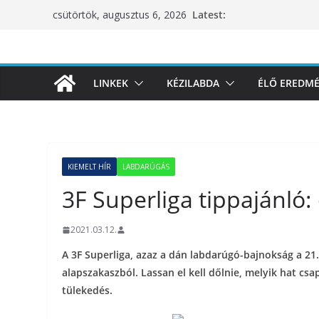
Skip
Latest:
csütörtök, augusztus 6, 2026
to
content
LINKEK
KÉZILABDA
ÉLŐ EREDM
KIEMELT HÍR
LABDARÚGÁS
3F Superliga tippajánló: 
2021.03.12.
A 3F Superliga, azaz a dán labdarúgó-bajnokság a 21.
alapszakaszból. Lassan el kell dőlnie, melyik hat cs
tülekedés.