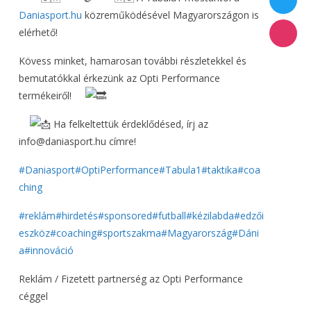
Daniasport.hu
közreműködésével Magyarországon is
elérhető!
Kövess minket, hamarosan további részletekkel és
bemutatókkal érkezünk az Opti Performance
termékeiről!
Ha felkeltettük érdeklődésed, írj az
info@daniasport.hu címre!
#Daniasport
#OptiPerformance
#Tabula1
#taktika
#coa
ching
#reklám
#hirdetés
#sponsored
#futball
#kézilabda
#edzői
eszköz
#coaching
#sportszakma
#Magyarország
#Dáni
a
#innováció
Reklám / Fizetett partnerség az Opti Performance
céggel