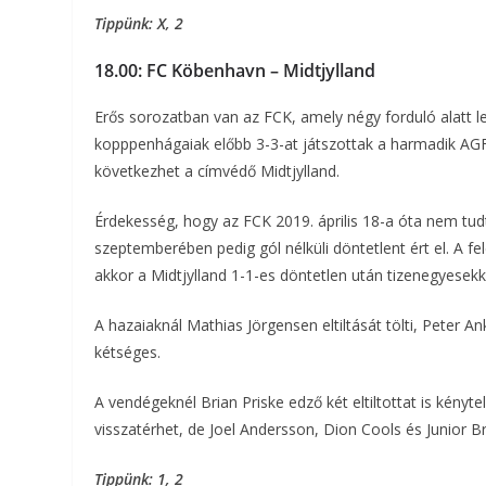
Tippünk: X, 2
18.00: FC Köbenhavn – Midtjylland
Erős sorozatban van az FCK, amely négy forduló alatt le
kopppenhágaiak előbb 3-3-at játszottak a harmadik AGF-
következhet a címvédő Midtjylland.
Érdekesség, hogy az FCK 2019. április 18-a óta nem tudta
szeptemberében pedig gól nélküli döntetlent ért el. A 
akkor a Midtjylland 1-1-es döntetlen után tizenegyesekk
A hazaiaknál Mathias Jörgensen eltiltását tölti, Peter A
kétséges.
A vendégeknél Brian Priske edző két eltiltottat is kényt
visszatérhet, de Joel Andersson, Dion Cools és Junior B
Tippünk: 1, 2