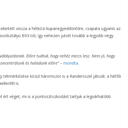
tekintett vissza a hétközi kupanegyeddöntőre, csapata ugyanis az
ásodsztályú B93-tól, így nehezen jutott tovább a legjobb négy
vábbjutásnak. Előre tudtuk, hogy nehéz meccs lesz. Nem jó, hogy
koncentrálunk és haladunk előre”
–
mondta.
 tétmérkőzése közül háromszor is a Randersszel játszik: a hétfői
llenfél is.
el ért véget, mi is a pontosztozkodást tartjuk a legvárhatóbb