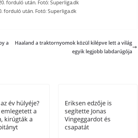
0. forduló után. Fotó: Superliga.dk
by a
Haaland a traktornyomok közül kilépve lett a világ
egyik legjobb labdarúgója
az év hülyéje?
Eriksen edzője is
emlegetett a
segítette Jonas
, kirúgták a
Vingeggardot és
pitányt
csapatát