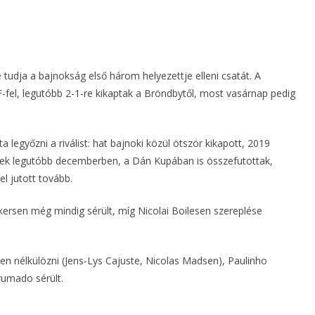
 tudja a bajnokság első három helyezettje elleni csatát. A
fel, legutóbb 2-1-re kikaptak a Bröndbytől, most vasárnap pedig
 legyőzni a riválist: hat bajnoki közül ötször kikapott, 2019
felek legutóbb decemberben, a Dán Kupában is összefutottak,
el jutott tovább.
nkersen még mindig sérült, míg Nicolai Boilesen szereplése
elen nélkülözni (Jens-Lys Cajuste, Nicolas Madsen), Paulinho
rumado sérült.