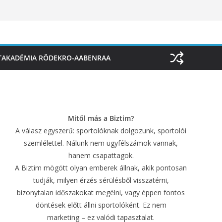
TAKADÉMIA RÖDEKRO-AABENRAA
Mitől más a Biztim?
A válasz egyszerű: sportolóknak dolgozunk, sportolói
szemlélettel. Nálunk nem ügyfélszámok vannak,
hanem csapattagok.
A Biztim mögött olyan emberek állnak, akik pontosan
tudják, milyen érzés sérülésből visszatérni,
bizonytalan időszakokat megélni, vagy éppen fontos
döntések előtt állni sportolóként. Ez nem
marketing – ez valódi tapasztalat.