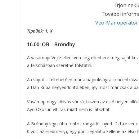
Írjon nek
További informá
Veo-Már operatőr 
Tippünk: 1, X
16.00: OB – Bröndby
A vasárnapi Vejle elleni vereség ellenbére még saját ke
a felsőházban szeretné folytatni.
A csapat – feltehetően már a bajnokságra koncentrálva – 
a Dán Kupa negyeddöntőjében, így most már csak a bajn
Vasárnap nagy kihívás vár rá, hiszen az első helyen áll
Ayo Okosun eltiltás miatt nem is játszhat.
A Bröndby legutóbb fontos rangadót nyert, 2-1-re vert
0 volt az eredmény), egy pont legalább kellene az első