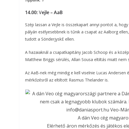
14.00:
V
ejle – AaB
Szép lassan a Vejle is összekapart annyi pontot a, hogy
pályán esélyesebbnek is tűnik a csapat az Aalborg ellen
tudott a SönderjyskE ellen.
A hazaiaknál a csapatkapitány Jacob Schoop és a közé
Matthew Briggs sérülés, Allan Sousa eltiltás miatt nem 
Az AaB-nek még mindig e kell viselnie Lucas Andersen és
mérkőzésről az eltiltott Rasmus Thelander is.
A dán Veo cég magyaror
Elérhető áron mérkőzés és játékos e