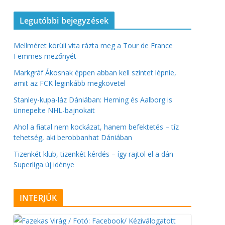
Legutóbbi bejegyzések
Mellméret körüli vita rázta meg a Tour de France
Femmes mezőnyét
Markgráf Ákosnak éppen abban kell szintet lépnie,
amit az FCK leginkább megkövetel
Stanley-kupa-láz Dániában: Herning és Aalborg is
ünnepelte NHL-bajnokait
Ahol a fiatal nem kockázat, hanem befektetés – tíz
tehetség, aki berobbanhat Dániában
Tizenkét klub, tizenkét kérdés – így rajtol el a dán
Superliga új idénye
INTERJÚK