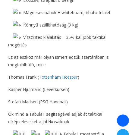
Exkluzív, strapabíró design
Mágneses bábuk + whiteboard, írható felület
Könnyű szállíthatóság (9 kg)
Vízszintes kialakítás = 35%-kal jobb taktikai
megértés
Ez az eszköz már olyan ismert edzők szertárában is
megtalálható, mint:
Thomas Frank (
Tottenham Hotspur
)
Kasper Hjulmand (Leverkursen)
Stefan Madsen (PSG Handball)
Ők mind a Tabula1 segítségével adják át taktikai
elképzeléseiket a játékosaiknak.
A Tabula1 mostantól a