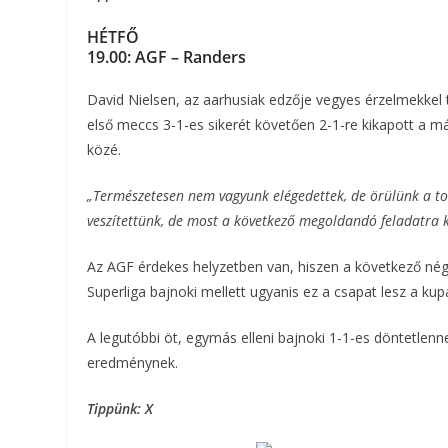
HÉTFŐ
19.00: AGF – Randers
David Nielsen, az aarhusiak edzője vegyes érzelmekkel 
első meccs 3-1-es sikerét követően 2-1-re kikapott a m
közé.
„Természetesen nem vagyunk elégedettek, de örülünk a to
veszítettünk, de most a következő megoldandó feladatra 
Az AGF érdekes helyzetben van, hiszen a következő négy
Superliga bajnoki mellett ugyanis ez a csapat lesz a kupae
A legutóbbi öt, egymás elleni bajnoki 1-1-es döntetlenn
eredménynek.
Tippünk: X