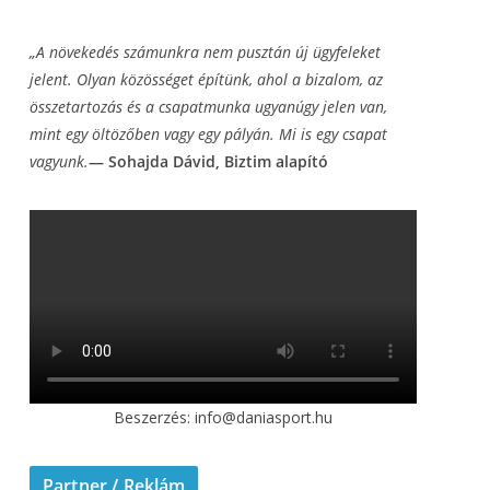
„A növekedés számunkra nem pusztán új ügyfeleket
jelent. Olyan közösséget építünk, ahol a
bizalom, az
összetartozás és a csapatmunka ugyanúgy jelen van,
mint egy öltözőben vagy
egy pályán. Mi is egy csapat
vagyunk.
— Sohajda Dávid, Biztim alapító
Beszerzés: info@daniasport.hu
Partner / Reklám