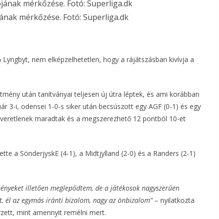
jának mérkőzése. Fotó: Superliga.dk
 Lyngbyt, nem elképzelhetetlen, hogy a rájátszásban kivívja a
ítmény után tanítványai teljesen új útra léptek, és ami korábban
uár 3-i, odensei 1-0-s siker után becsúszott egy AGF (0-1) és egy
s veretlenek maradtak és a megszerezhető 12 pontból 10-et
tte a SönderjyskE (4-1), a Midtjylland (2-0) és a Randers (2-1)
dményeket illetően meglepődtem, de a játékosok nagyszerűen
t, él az egymás iránti bizalom, nagy az önbizalom”
– nyilatkozta
rzett, mint amennyit remélni mert.