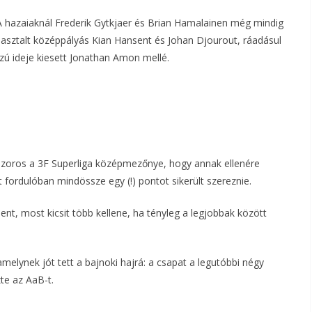
A hazaiaknál Frederik Gytkjaer és Brian Hamalainen még mindig
apasztalt középpályás Kian Hansent és Johan Djourout, ráadásul
zú ideje kiesett Jonathan Amon mellé.
 szoros a 3F Superliga középmezőnye, hogy annak ellenére
 fordulóban mindössze egy (!) pontot sikerült szereznie.
ent, most kicsit több kellene, ha tényleg a legjobbak között
melynek jót tett a bajnoki hajrá: a csapat a legutóbbi négy
te az AaB-t.