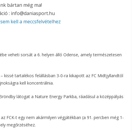
ünk bártan még ma!
ció : info@daniasport.hu
sem kell a meccsfelvételhez
zébe veheti sorsát a 6. helyen álló Odense, amely természetesen
kissé tartalékos felállásban 3-0-ra kikapott az FC Midtjyllandtól
okságra kell koncentrálnia.
ó Bröndby látogat a Nature Energy Parkba, ráadásul a középpályás
e az FCK-t egy nem akármilyen végjátékban (a 91. percben még 1-
 hely megőrzéséhez.