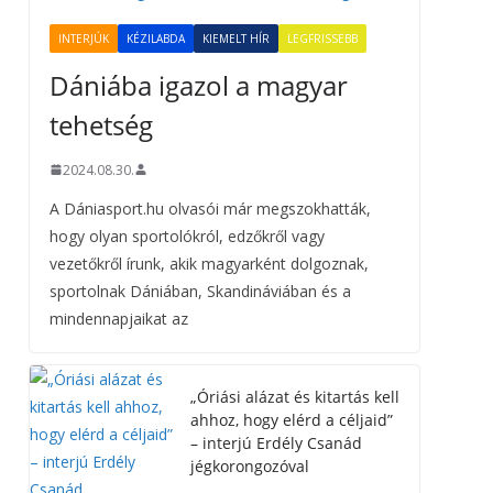
INTERJÚK
KÉZILABDA
KIEMELT HÍR
LEGFRISSEBB
Dániába igazol a magyar
tehetség
2024.08.30.
A Dániasport.hu olvasói már megszokhatták,
hogy olyan sportolókról, edzőkről vagy
vezetőkről írunk, akik magyarként dolgoznak,
sportolnak Dániában, Skandináviában és a
mindennapjaikat az
„Óriási alázat és kitartás kell
ahhoz, hogy elérd a céljaid”
– interjú Erdély Csanád
jégkorongozóval