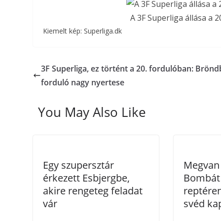
A 3F Superliga állása a 2
Kiemelt kép: Superliga.dk
3F Superliga, ez történt a 20. fordulóban: Brönd
forduló nagy nyertese
You May Also Like
Egy szupersztár
Megvan 
érkezett Esbjergbe,
Bombát 
akire rengeteg feladat
reptéren
vár
svéd ka