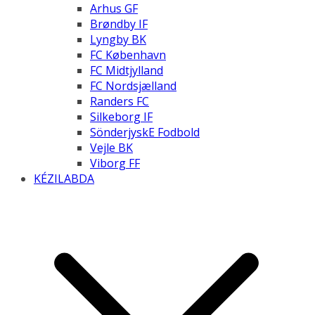
Arhus GF
Brøndby IF
Lyngby BK
FC København
FC Midtjylland
FC Nordsjælland
Randers FC
Silkeborg IF
SönderjyskE Fodbold
Vejle BK
Viborg FF
KÉZILABDA