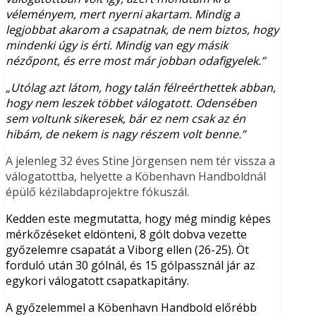
véleményem, mert nyerni akartam. Mindig a
legjobbat akarom a csapatnak, de nem biztos, hogy
mindenki úgy is érti. Mindig van egy másik
nézőpont, és erre most már jobban odafigyelek.”
„Utólag azt látom, hogy talán félreérthettek abban,
hogy nem leszek többet válogatott. Odensében
sem voltunk sikeresek, bár ez nem csak az én
hibám, de nekem is nagy részem volt benne.”
A jelenleg 32 éves Stine Jörgensen nem tér vissza a
válogatottba, helyette a Köbenhavn Handboldnál
épülő kézilabdaprojektre fókuszál.
Kedden este megmutatta, hogy még mindig képes
mérkőzéseket eldönteni, 8 gólt dobva vezette
győzelemre csapatát a Viborg ellen (26-25). Öt
forduló után 30 gólnál, és 15 gólpassznál jár az
egykori válogatott csapatkapitány.
A győzelemmel a Köbenhavn Handbold előrébb