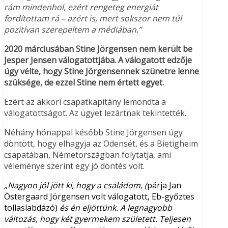
rám mindenhol, ezért rengeteg energiát
fordítottam rá – azért is, mert sokszor nem túl
pozitívan szerepeltem a médiában.”
2020 márciusában Stine Jörgensen nem került be
Jesper Jensen válogatottjába. A válogatott edzője
úgy vélte, hogy Stine Jörgensennek szünetre lenne
szüksége, de ezzel Stine nem értett egyet.
Ezért az akkori csapatkapitány lemondta a
válogatottságot. Az ügyet lezártnak tekintették.
Néhány hónappal később Stine Jörgensen úgy
döntött, hogy elhagyja az Odensét, és a Bietigheim
csapatában, Németországban folytatja, ami
véleménye szerint egy jó döntés volt.
„Nagyon jól jött ki, hogy a családom, (
párja Jan
Östergaard Jörgensen volt válogatott, Eb-győztes
tollaslabdázó)
és én eljöttünk. A legnagyobb
változás, hogy két gyermekem született. Teljesen