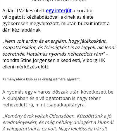
A dán TV2 készített
egy interjút
a korábbi
válogatott kézilabdázóval, akinek az élete
gyökeresen megváltozott, miután búcsút intett a
dán kézilabdának.
„Nem volt erőm és energiám, hogy játékosként,
csapattársként, és feleségként is az legyek, aki lenni
szeretnék. Hatalmas nyomás nehezedett rám”
–
mondta Stine Jörgensen a kedd esti, Viborg HK
elleni mérkőzés előtt.
Kemény idők a klub és az ország számára egyaránt.
A nyomás egy viharos időszak után következett be.
A klubjában és a válogatottban is nagy teher
nehezedett rá, mint csapatkapitányra.
„Kemény évek voltak Odensében. Küzdöttünk a jó
eredményekért, és még néhány dologért a klubnál.
A válogatottnál is ez volt. Nagy felelősség hárult