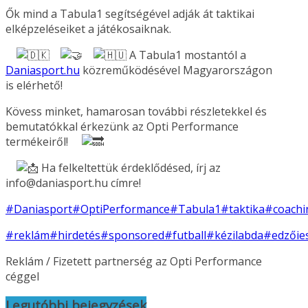
Ők mind a Tabula1 segítségével adják át taktikai
elképzeléseiket a játékosaiknak.
A Tabula1 mostantól a
Daniasport.hu
közreműködésével Magyarországon
is elérhető!
Kövess minket, hamarosan további részletekkel és
bemutatókkal érkezünk az Opti Performance
termékeiről!
Ha felkeltettük érdeklődésed, írj az
info@daniasport.hu címre!
#Daniasport
#OptiPerformance
#Tabula1
#taktika
#coachi
#reklám
#hirdetés
#sponsored
#futball
#kézilabda
#edzőie
Reklám / Fizetett partnerség az Opti Performance
céggel
Legutóbbi bejegyzések