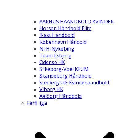
AARHUS HAANDBOLD KVINDER
Horsen Håndbold Elite
Ikast Handbold
København Håndold
NFH-Nykøbing
Team Esbjerg
Odense HK
Silkeborg-Voel KFUM
Skandeborg Håndbold
SönderjyskE Kvindehaandbold
Viborg HK
Aalborg Håndbold
Férfi liga