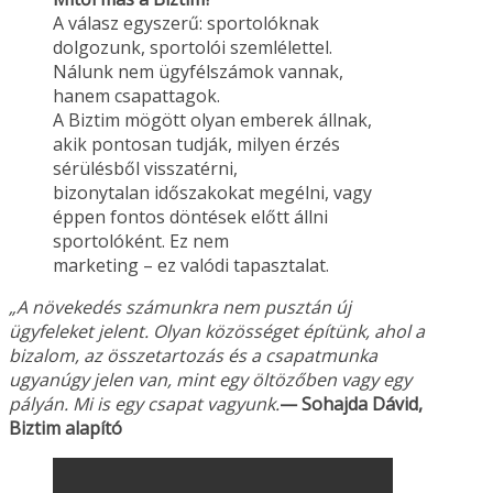
A válasz egyszerű: sportolóknak
dolgozunk, sportolói szemlélettel.
Nálunk nem ügyfélszámok vannak,
hanem csapattagok.
A Biztim mögött olyan emberek állnak,
akik pontosan tudják, milyen érzés
sérülésből visszatérni,
bizonytalan időszakokat megélni, vagy
éppen fontos döntések előtt állni
sportolóként. Ez nem
marketing – ez valódi tapasztalat.
„A növekedés számunkra nem pusztán új
ügyfeleket jelent. Olyan közösséget építünk, ahol a
bizalom, az összetartozás és a csapatmunka
ugyanúgy jelen van, mint egy öltözőben vagy
egy
pályán. Mi is egy csapat vagyunk.
— Sohajda Dávid,
Biztim alapító