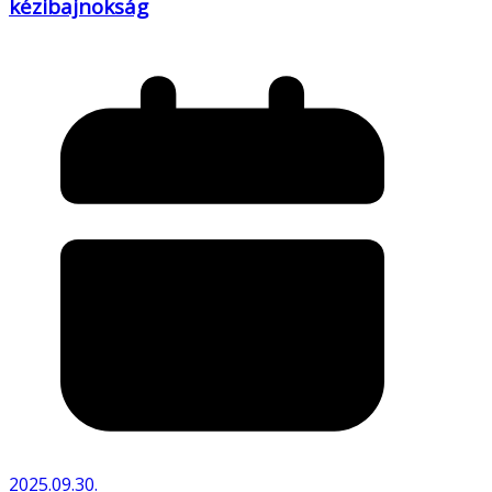
kézibajnokság
2025.09.30.