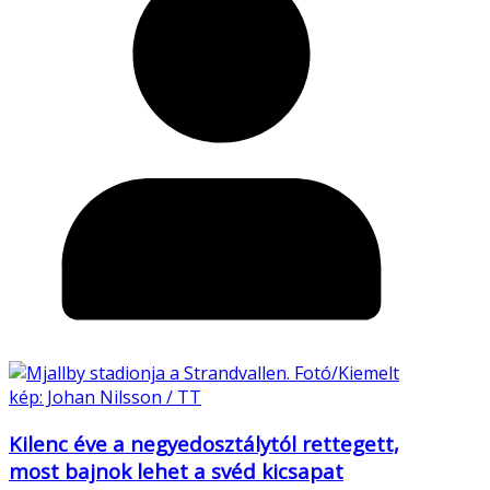
Kilenc éve a negyedosztálytól rettegett,
most bajnok lehet a svéd kicsapat