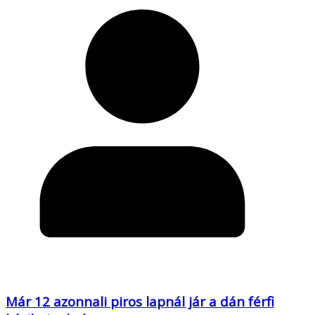
Már 12 azonnali piros lapnál jár a dán férfi