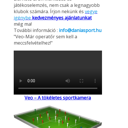
játékoselemzés, nem csak a legnagyobb
klubok számára. Írjon nekünk és
vegye
igénybe
kedvezményes ajánlatunkat
még ma!
További információ :
info@daniasport.hu
"Veo-Már operatőr sem kell a
meccsfelvételhez!"
Veo – A tökéletes sportkamera