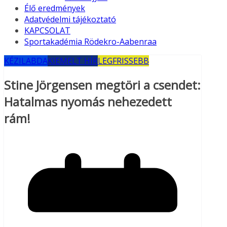
Élő eredmények
Adatvédelmi tájékoztató
KAPCSOLAT
Sportakadémia Rödekro-Aabenraa
KÉZILABDA
KIEMELT HÍR
LEGFRISSEBB
Stine Jörgensen megtöri a csendet:
Hatalmas nyomás nehezedett
rám!