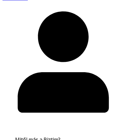
Mitől más a Biztim?