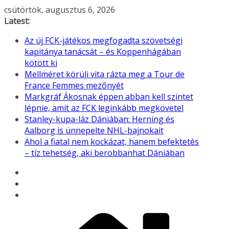
Skip
csütörtök, augusztus 6, 2026
to
Latest:
content
Az új FCK-játékos megfogadta szövetségi
kapitánya tanácsát – és Koppenhágában
kötött ki
Mellméret körüli vita rázta meg a Tour de
France Femmes mezőnyét
Markgráf Ákosnak éppen abban kell szintet
lépnie, amit az FCK leginkább megkövetel
Stanley-kupa-láz Dániában: Herning és
Aalborg is ünnepelte NHL-bajnokait
Ahol a fiatal nem kockázat, hanem befektetés
– tíz tehetség, aki berobbanhat Dániában