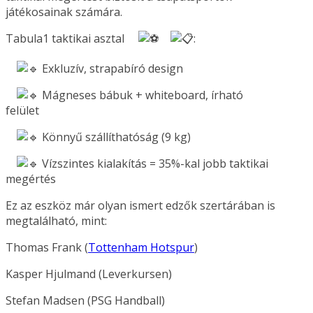
játékosainak számára.
Tabula1 taktikai asztal
:
Exkluzív, strapabíró design
Mágneses bábuk + whiteboard, írható
felület
Könnyű szállíthatóság (9 kg)
Vízszintes kialakítás = 35%-kal jobb taktikai
megértés
Ez az eszköz már olyan ismert edzők szertárában is
megtalálható, mint:
Thomas Frank (
Tottenham Hotspur
)
Kasper Hjulmand (Leverkursen)
Stefan Madsen (PSG Handball)