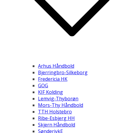
Arhus Håndbold
Bjerringbro-Silkeborg
Fredericia HK
GOG
KIF Kolding
Lemvig-Thyborøn
Mors-Thy Håndbold
TTH Holstebro
Ribe-Esbjerg HH
Skjern Håndbold
SønderjykE