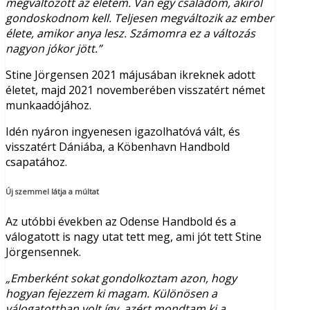
megváltozott az életem. Van egy családom, akiről
gondoskodnom kell. Teljesen megváltozik az ember
élete, amikor anya lesz. Számomra ez a változás
nagyon jókor jött.”
Stine Jörgensen 2021 májusában ikreknek adott
életet, majd 2021 novemberében visszatért német
munkaadójához.
Idén nyáron ingyenesen igazolhatóvá vált, és
visszatért Dániába, a Köbenhavn Handbold
csapatához.
Új szemmel látja a múltat
Az utóbbi években az Odense Handbold és a
válogatott is nagy utat tett meg, ami jót tett Stine
Jörgensennek.
„Emberként sokat gondolkoztam azon, hogy
hogyan fejezzem ki magam. Különösen a
válogatottban volt így, azért mondtam ki a