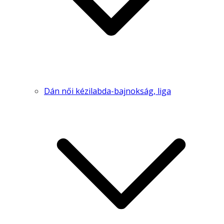
Dán női kézilabda-bajnokság, liga