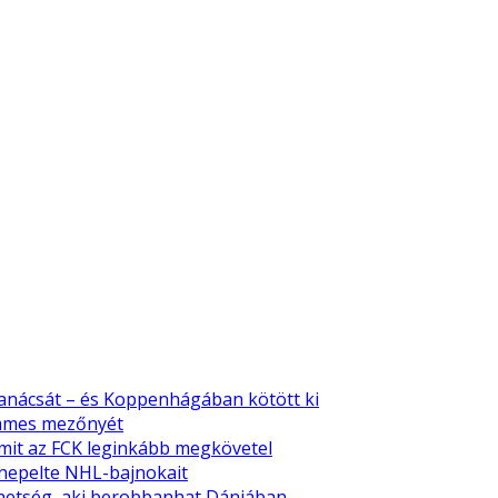
tanácsát – és Koppenhágában kötött ki
emmes mezőnyét
amit az FCK leginkább megkövetel
nnepelte NHL-bajnokait
tehetség, aki berobbanhat Dániában