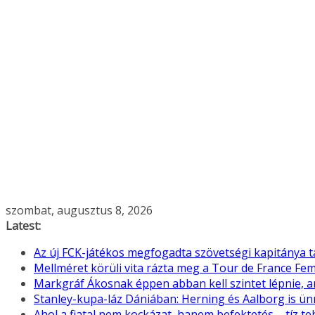
Skip
szombat, augusztus 8, 2026
to
Latest:
content
Az új FCK-játékos megfogadta szövetségi kapitánya 
Mellméret körüli vita rázta meg a Tour de France F
Markgráf Ákosnak éppen abban kell szintet lépnie, 
Stanley-kupa-láz Dániában: Herning és Aalborg is ü
Ahol a fiatal nem kockázat, hanem befektetés – tíz 